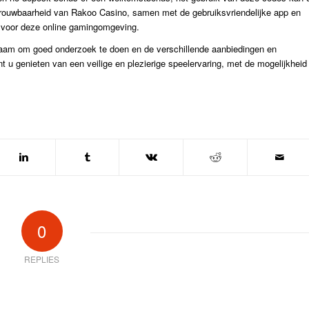
etrouwbaarheid van Rakoo Casino, samen met de gebruiksvriendelijke app en
n voor deze online gamingomgeving.
zaam om goed onderzoek te doen en de verschillende aanbiedingen en
nt u genieten van een veilige en plezierige speelervaring, met de mogelijkheid
0
REPLIES