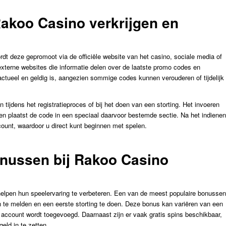
akoo Casino verkrijgen en
t deze gepromoot via de officiële website van het casino, sociale media of
xterne websites die informatie delen over de laatste promo codes en
actueel en geldig is, aangezien sommige codes kunnen verouderen of tijdelijk
tijdens het registratieproces of bij het doen van een storting. Het invoeren
en plaatst de code in een speciaal daarvoor bestemde sectie. Na het indienen
unt, waardoor u direct kunt beginnen met spelen.
onussen bij Rakoo Casino
elpen hun speelervaring te verbeteren. Een van de meest populaire bonussen
 te melden en een eerste storting te doen. Deze bonus kan variëren van een
 account wordt toegevoegd. Daarnaast zijn er vaak gratis spins beschikbaar,
eld in te zetten.