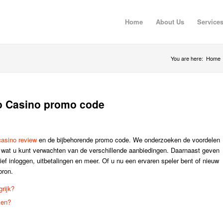
Home
About Us
Service
You are here:
Home
oo Casino promo code
casino review
en de bijbehorende promo code. We onderzoeken de voordelen
wat u kunt verwachten van de verschillende aanbiedingen. Daarnaast geven
ief inloggen, uitbetalingen en meer. Of u nu een ervaren speler bent of nieuw
bron.
rijk?
ken?