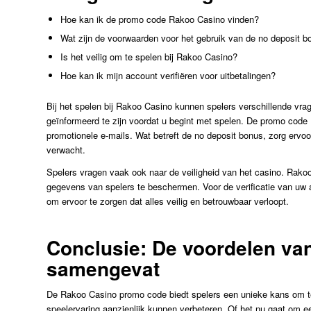
Hoe kan ik de promo code Rakoo Casino vinden?
Wat zijn de voorwaarden voor het gebruik van de no deposit b
Is het veilig om te spelen bij Rakoo Casino?
Hoe kan ik mijn account verifiëren voor uitbetalingen?
Bij het spelen bij Rakoo Casino kunnen spelers verschillende vra
geïnformeerd te zijn voordat u begint met spelen. De promo code
promotionele e-mails. Wat betreft de no deposit bonus, zorg ervo
verwacht.
Spelers vragen vaak ook naar de veiligheid van het casino. Rako
gegevens van spelers te beschermen. Voor de verificatie van uw 
om ervoor te zorgen dat alles veilig en betrouwbaar verloopt.
Conclusie: De voordelen v
samengevat
De Rakoo Casino promo code biedt spelers een unieke kans om te
speelervaring aanzienlijk kunnen verbeteren. Of het nu gaat om 