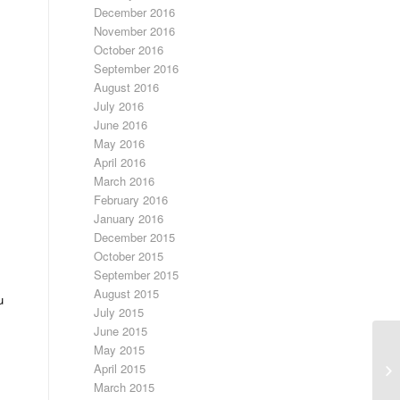
December 2016
November 2016
October 2016
September 2016
August 2016
July 2016
June 2016
May 2016
April 2016
March 2016
February 2016
January 2016
December 2015
October 2015
September 2015
August 2015
u
July 2015
June 2015
May 2015
Pa
April 2015
Dé
March 2015
Go