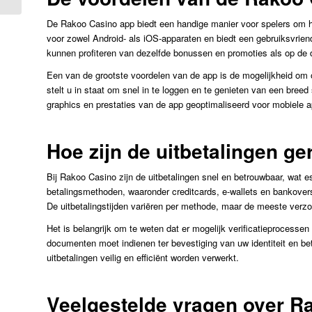
De Rakoo Casino app biedt een handige manier voor spelers om hu
voor zowel Android- als iOS-apparaten en biedt een gebruiksvrien
kunnen profiteren van dezelfde bonussen en promoties als op de 
Een van de grootste voordelen van de app is de mogelijkheid om 
stelt u in staat om snel in te loggen en te genieten van een breed 
graphics en prestaties van de app geoptimaliseerd voor mobiele 
Hoe zijn de uitbetalingen g
Bij Rakoo Casino zijn de uitbetalingen snel en betrouwbaar, wat e
betalingsmethoden, waaronder creditcards, e-wallets en bankoversc
De uitbetalingstijden variëren per methode, maar de meeste ver
Het is belangrijk om te weten dat er mogelijk verificatieprocesse
documenten moet indienen ter bevestiging van uw identiteit en be
uitbetalingen veilig en efficiënt worden verwerkt.
Veelgestelde vragen over R