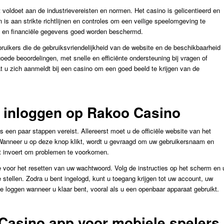
voldoet aan de industrievereisten en normen. Het casino is gelicentieerd en
 is aan strikte richtlijnen en controles om een veilige speelomgeving te
ke en financiële gegevens goed worden beschermd.
bruikers die de gebruiksvriendelijkheid van de website en de beschikbaarheid
goede beoordelingen, met snelle en efficiënte ondersteuning bij vragen of
dat u zich aanmeldt bij een casino om een goed beeld te krijgen van de
t inloggen op Rakoo Casino
een paar stappen vereist. Allereerst moet u de officiële website van het
Wanneer u op deze knop klikt, wordt u gevraagd om uw gebruikersnaam en
ct invoert om problemen te voorkomen.
 voor het resetten van uw wachtwoord. Volg de instructies op het scherm en 
stellen. Zodra u bent ingelogd, kunt u toegang krijgen tot uw account, uw
te loggen wanneer u klaar bent, vooral als u een openbaar apparaat gebruikt.
Casino app voor mobiele spelers