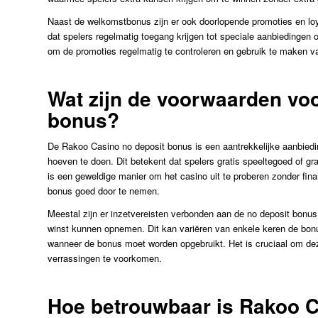
Naast de welkomstbonus zijn er ook doorlopende promoties en loy
dat spelers regelmatig toegang krijgen tot speciale aanbiedingen
om de promoties regelmatig te controleren en gebruik te maken 
Wat zijn de voorwaarden vo
bonus?
De Rakoo Casino no deposit bonus is een aantrekkelijke aanbiedin
hoeven te doen. Dit betekent dat spelers gratis speeltegoed of 
is een geweldige manier om het casino uit te proberen zonder fina
bonus goed door te nemen.
Meestal zijn er inzetvereisten verbonden aan de no deposit bonus
winst kunnen opnemen. Dit kan variëren van enkele keren de bonus
wanneer de bonus moet worden opgebruikt. Het is cruciaal om d
verrassingen te voorkomen.
Hoe betrouwbaar is Rakoo C