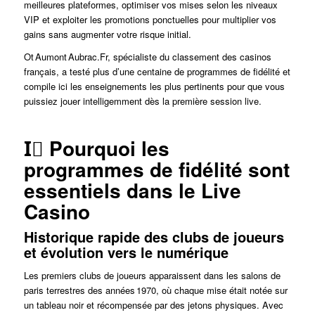
meilleures plateformes, optimiser vos mises selon les niveaux
VIP et exploiter les promotions ponctuelles pour multiplier vos
gains sans augmenter votre risque initial.
Ot Aumont Aubrac.Fr, spécialiste du classement des casinos
français, a testé plus d’une centaine de programmes de fidélité et
compile ici les enseignements les plus pertinents pour que vous
puissiez jouer intelligemment dès la première session live.
I️⃣ Pourquoi les
programmes de fidélité sont
essentiels dans le Live
Casino
Historique rapide des clubs de joueurs
et évolution vers le numérique
Les premiers clubs de joueurs apparaissent dans les salons de
paris terrestres des années 1970, où chaque mise était notée sur
un tableau noir et récompensée par des jetons physiques. Avec