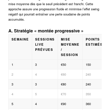
mise moyenne dès que le seuil précédent est franchi. Cette
approche assure une progression fluide et minimise l’effet swing
négatif qui pourrait entraîner une perte soudaine de points
accumulés.
A. Stratégie « montée progressive »
SEMAINE
SESSIONS
MISE
POINTS
LIVE
MOYENNE
ESTIMÉS
PRÉVUES
/
SESSION
1
3
€50
150
2
4
€60
240
3
3
€80
240
4
5
€70
350
5
4
€90
360