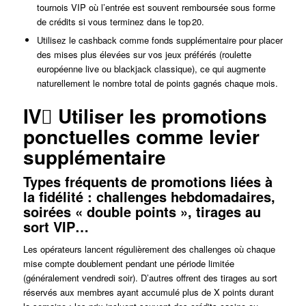
tournois VIP où l’entrée est souvent remboursée sous forme
de crédits si vous terminez dans le top 20.
Utilisez le cashback comme fonds supplémentaire pour placer
des mises plus élevées sur vos jeux préférés (roulette
européenne live ou blackjack classique), ce qui augmente
naturellement le nombre total de points gagnés chaque mois.
IV️⃣ Utiliser les promotions
ponctuelles comme levier
supplémentaire
Types fréquents de promotions liées à
la fidélité : challenges hebdomadaires,
soirées « double points », tirages au
sort VIP…
Les opérateurs lancent régulièrement des challenges où chaque
mise compte doublement pendant une période limitée
(généralement vendredi soir). D’autres offrent des tirages au sort
réservés aux membres ayant accumulé plus de X points durant