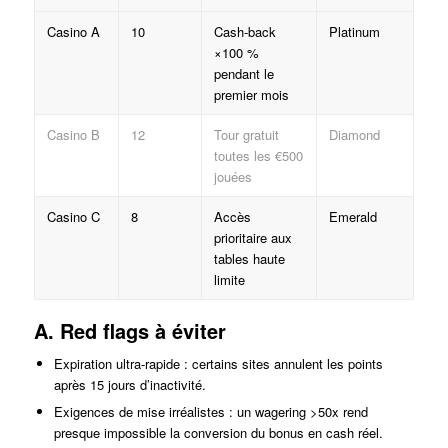
Casino A
10
Cash‑back
Platinum
×100 %
pendant le
premier mois
Casino B
12
Tour gratuit
Diamond
toutes les €500
jouées
Casino C
8
Accès
Emerald
prioritaire aux
tables haute
limite
A. Red flags à éviter
Expiration ultra‑rapide : certains sites annulent les points
après 15 jours d’inactivité.
Exigences de mise irréalistes : un wagering >50x rend
presque impossible la conversion du bonus en cash réel.