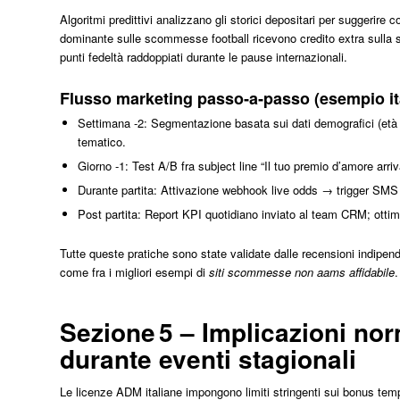
Algoritmi predittivi analizzano gli storici depositari per suggerire
dominante sulle scommesse football ricevono credito extra sulla 
punti fedeltà raddoppiati durante le pause internazionali.
Flusso marketing passo‑a‑passo (esempio it
Settimana -2: Segmentazione basata sui dati demografici (età 
tematico.
Giorno -1: Test A/B fra subject line “Il tuo premio d’amore arri
Durante partita: Attivazione webhook live odds → trigger SMS 
Post partita: Report KPI quotidiano inviato al team CRM; ottim
Tutte queste pratiche sono state validate dalle recensioni indipen
come fra i migliori esempi di
siti scommesse non aams affidabile
.
Sezione 5 – Implicazioni nor
durante eventi stagionali
Le licenze ADM italiane impongono limiti stringenti sui bonus temp