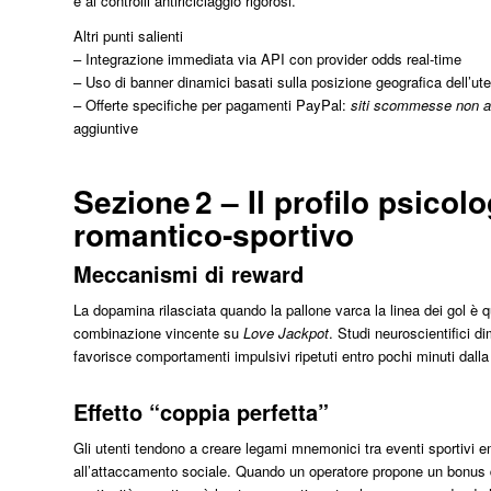
e ai controlli antiriciclaggio rigorosi.
Altri punti salienti
– Integrazione immediata via API con provider odds real‑time
– Uso di banner dinamici basati sulla posizione geografica dell’ut
– Offerte specifiche per pagamenti PayPal:
siti scommesse non 
aggiuntive
Sezione 2 – Il profilo psicol
romantico‑sportivo
Meccanismi di reward
La dopamina rilasciata quando la pallone varca la linea dei gol è
combinazione vincente su
Love Jackpot
. Studi neuroscientifici 
favorisce comportamenti impulsivi ripetuti entro pochi minuti dall
Effetto “coppia perfetta”
Gli utenti tendono a creare legami mnemonici tra eventi sportivi emo
all’attaccamento sociale. Quando un operatore propone un bonus 