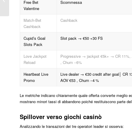
Free Bet
Scommessa
Aggiornamento...
Valentine
Match‑Bet
Cashback
Cashback
Cupid’s Goal
Slot pack → €50 +30 FS
Slots Pack
Love Jackpot
Progressive → jackpot €5k+ → CR 11%,
Reload
, Churn −6%
Heartbeat Live
Live dealer → €30 credit after goal│ CR 1
Promo
AOV €53 , Churn −4 %
Le metriche indicano chiaramente quale offerta converte meglio 
mostrano minori tassi di abbandono poiché restituiscono parte dell
Spillover verso giochi casinò
Analizzando le transazioni dei tre operatori leader si osserva: