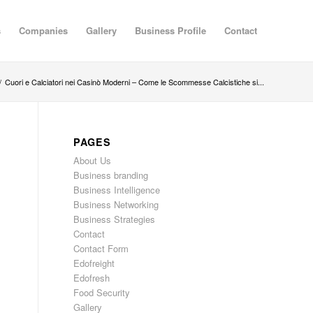
s
Companies
Gallery
Business Profile
Contact
/
Cuori e Calciatori nei Casinò Moderni – Come le Scommesse Calcistiche si...
PAGES
o
About Us
Business branding
Business Intelligence
Business Networking
Business Strategies
Contact
Contact Form
Edofreight
Edofresh
Food Security
Gallery