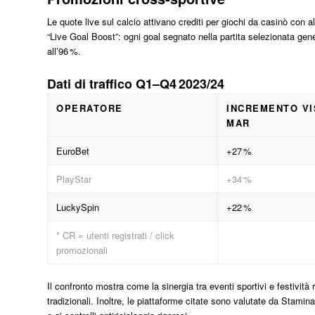
Le quote live sul calcio attivano crediti per giochi da casinò con a
“Live Goal Boost”: ogni goal segnato nella partita selezionata gen
all’96 %.
Dati di traffico Q1–Q4 2023/24
OPERATORE
INCREMENTO VI
MAR
EuroBet
+27 %
PlayStar
+34 %
LuckySpin
+22 %
* CR = utenti registrati / click
promozionali
Il confronto mostra come la sinergia tra eventi sportivi e festività
tradizionali. Inoltre, le piattaforme citate sono valutate da Sta