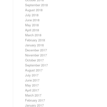
September 2018
August 2018
July 2018
June 2018
May 2018
April 2018
March 2018
February 2018
January 2018
December 2017
November 2017
October 2017
September 2017
August 2017
July 2017
June 2017
May 2017
April 2017
March 2017
February 2017
January 2017