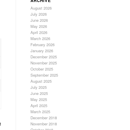
ARCHIVE
August 2026
July 2026
June 2026
May 2026
April 2026
March 2026
February 2026
January 2026
December 2025
November 2025
October 2025
September 2025
August 2025
July 2025
June 2025
May 2025
April 2025
March 2025
December 2018
November 2018
M
October 2018