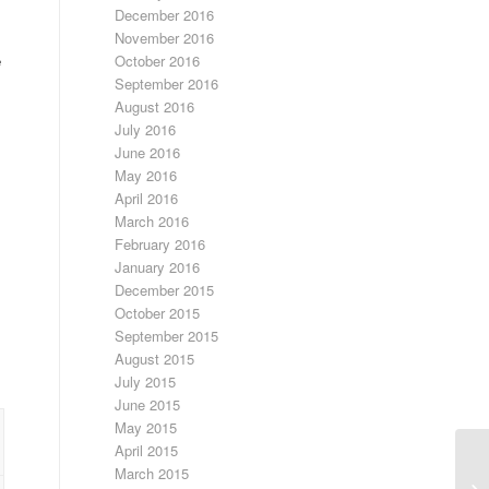
December 2016
November 2016
October 2016
e
September 2016
August 2016
July 2016
June 2016
May 2016
April 2016
March 2016
February 2016
January 2016
December 2015
October 2015
September 2015
August 2015
July 2015
June 2015
May 2015
April 2015
Pa
March 2015
co