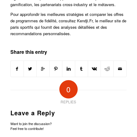
gamification, les partenariats cross‑industry et le métavers.
Pour approfondir les meilleures stratégies et comparer les offres
de programmes de fidélité, consultez Kendji.Fr, le meilleur site de
paris sportifs qui fournit des analyses détaillées et des
recommandations personnalisées.
Share this entry
0
REPLIES
Leave a Reply
Want to join the discussion?
Feel free to contribute!