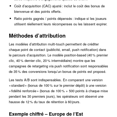
Coût d’acquisition (CAC) ajusté : inclut le coût des bonus de
bienvenue et des points offerts.
Ratio points gagnés / points dépensés : indique si les joueurs
utilisent réellement leurs récompenses ou les laissent expirer.
Méthodes d’attribution
Les modèles d’attribution multi‑touch permettent de créditer
chaque point de contact (publicité, email, push notification) dans
le parcours d’acquisition. Le modèle position‑based (40 % premier
clic, 40 % dernier clic, 20 % intermédiaire) montre que les
campagnes de retargeting via push notification sont responsables
de 35 % des conversions lorsqu’un bonus de points est proposé.
Les tests A/B sont indispensables. En comparant une version
« standard » (bonus de 100 % sur le premier dépôt) à une version
« fidélité renforcée » (bonus de 100 % + 500 points à chaque mise
pendant les 30 premiers jours), les opérateurs ont observé une
hausse de 12 % du taux de rétention à 60 jours.
Exemple chiffré – Europe de l’Est