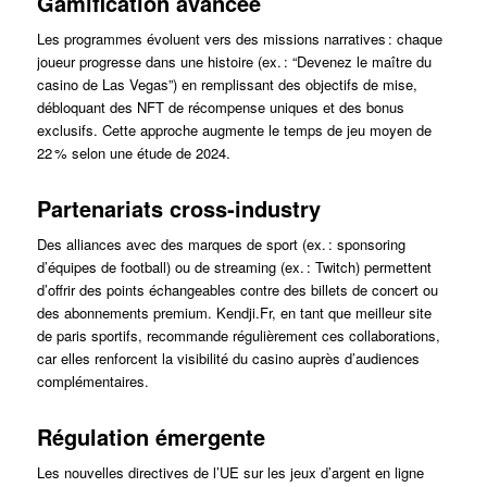
Gamification avancée
Les programmes évoluent vers des missions narratives : chaque
joueur progresse dans une histoire (ex. : “Devenez le maître du
casino de Las Vegas”) en remplissant des objectifs de mise,
débloquant des NFT de récompense uniques et des bonus
exclusifs. Cette approche augmente le temps de jeu moyen de
22 % selon une étude de 2024.
Partenariats cross‑industry
Des alliances avec des marques de sport (ex. : sponsoring
d’équipes de football) ou de streaming (ex. : Twitch) permettent
d’offrir des points échangeables contre des billets de concert ou
des abonnements premium. Kendji.Fr, en tant que meilleur site
de paris sportifs, recommande régulièrement ces collaborations,
car elles renforcent la visibilité du casino auprès d’audiences
complémentaires.
Régulation émergente
Les nouvelles directives de l’UE sur les jeux d’argent en ligne