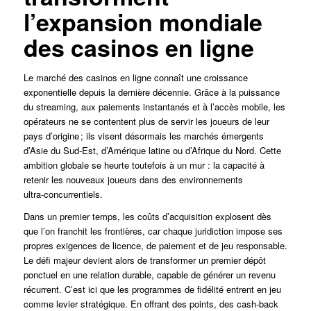
l’expansion mondiale
des casinos en ligne
Le marché des casinos en ligne connaît une croissance
exponentielle depuis la dernière décennie. Grâce à la puissance
du streaming, aux paiements instantanés et à l’accès mobile, les
opérateurs ne se contentent plus de servir les joueurs de leur
pays d’origine ; ils visent désormais les marchés émergents
d’Asie du Sud‑Est, d’Amérique latine ou d’Afrique du Nord. Cette
ambition globale se heurte toutefois à un mur : la capacité à
retenir les nouveaux joueurs dans des environnements
ultra‑concurrentiels.
Dans un premier temps, les coûts d’acquisition explosent dès
que l’on franchit les frontières, car chaque juridiction impose ses
propres exigences de licence, de paiement et de jeu responsable.
Le défi majeur devient alors de transformer un premier dépôt
ponctuel en une relation durable, capable de générer un revenu
récurrent. C’est ici que les programmes de fidélité entrent en jeu
comme levier stratégique. En offrant des points, des cash‑back