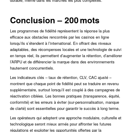
durable, même dans les marchés les plus complexes.
Conclusion – 200 mots
Les programmes de fidélité représentent la réponse la plus
efficace aux obstacles rencontrés par les casinos en ligne
lorsqu’ils s’étendent à l’international. En offrant des niveaux
adaptables, des récompenses locales et une technologie de suivi
en temps réel, ils permettent d’augmenter la rétention, d’améliorer
l’ARPU et de différencier la marque dans des environnements
hautement concurrentiels.
Les indicateurs clés – taux de rétention, CLV, CAC ajusté –
montrent que chaque point de fidélité peut se traduire en revenu
supplémentaire, surtout lorsqu’il est couplé à des campagnes de
réactivation ciblées. Les bonnes pratiques (transparence, équité,
conformité) et les erreurs à éviter (sur‑personnalisation, manque
de clarté) sont essentielles pour garantir le succès à long terme.
Les opérateurs qui adoptent une approche modulaire, culturelle et
technologique seront mieux armés pour affronter les futures
régulations et exploiter les opportunités offertes par la