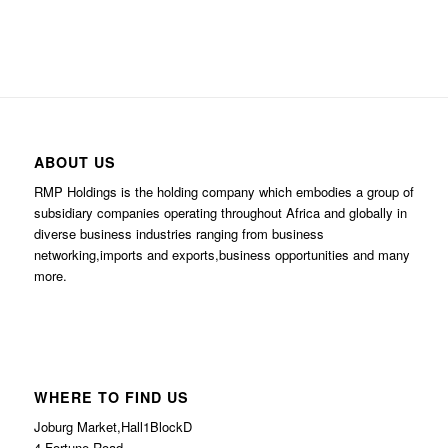
ABOUT US
RMP Holdings is the holding company which embodies a group of
subsidiary companies operating throughout Africa and globally in
diverse business industries ranging from business
networking,imports and exports,business opportunities and many
more.
WHERE TO FIND US
Joburg Market,Hall1BlockD
4 Fortune Road