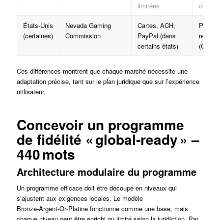
limitées
centre 
États‑Unis
Nevada Gaming
Cartes, ACH,
Progra
(certaines)
Commission
PayPal (dans
respons
certains états)
(GLI)
Ces différences montrent que chaque marché nécessite une
adaptation précise, tant sur le plan juridique que sur l’expérience
utilisateur.
Concevoir un programme
de fidélité « global‑ready » –
440 mots
Architecture modulaire du programme
Un programme efficace doit être découpé en niveaux qui
s’ajustent aux exigences locales. Le modèle
Bronze‑Argent‑Or‑Platine fonctionne comme une base, mais
chaque niveau peut être enrichi ou limité selon la juridiction. Par