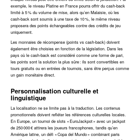
exemple, le niveau Platine en France pourra offrir du cash‑back
limité à 5 % du volume de mise, alors qu’en Malaisie, où les
cash‑back sont soumis à une taxe de 10 %, le même niveau
proposera des points échangeables contre des crédits de jeu
uniquement.
Les monnaies de récompense (points vs cash‑back) doivent
également être choisies en fonction de la législation. Dans les
pays où le cash‑back est considéré comme une forme de pari,
les points sont la solution la plus sûre : ils sont convertibles en
tours gratuits ou en entrées de tournois, sans être perçus comme
un gain monétaire direct.
Personnalisation culturelle et
linguistique
La localisation ne se limite pas à la traduction. Les contenus
promotionnels doivent refléter les références culturelles locales.
En Europe, un tournoi de slots « EuroJackpot » avec un jackpot
de 250 000 € attirera les joueurs francophones, tandis qu’en
Amérique latine, un défi « Copa del Mundo » combinant paris