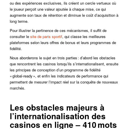
ou des expériences exclusives, ils créent un cercle vertueux où
le joueur perçoit une valeur ajoutée à chaque mise, ce qui
augmente son taux de rétention et diminue le coût d’acquisition à
long terme.
Pour illustrer la pertinence de ces mécanismes, il suffit de
consulter le
site de paris sportif
, qui classe les meilleures
plateformes selon leurs offres de bonus et leurs programmes de
fidélité.
Nous aborderons le sujet en trois parties : d’abord les obstacles
que rencontrent les casinos lorsqu’ils s’internationalisent, ensuite
les principes de conception d’un programme de fidélité
« global‑ready », et enfin les indicateurs de performance qui
permettent de mesurer l’impact réel sur la conquête de nouveaux
marchés.
Les obstacles majeurs à
l’internationalisation des
casinos en ligne – 410 mots