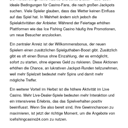
ideale Bedingungen für Casino‑Fans, die nach großen Jackpots
suchen. Viele Spieler glauben, dass das Wetter keinen Einfluss
auf das Spiel hat. In Wahrheit ändern sich jedoch die
Spielaktivitäten der Anbieter. Während der Feiertage erhöhen
Plattformen wie das Ice Fishing Casino häufig ihre Promotionen,
um neue Besucher anzulocken.
Ein zentraler Anreiz ist der Willkommensbonus, der neuen
Spielern einen zusätzlichen Spielguthaben‑Boost gibt. Zusätzlich
gibt es oft einen Bonus ohne Einzahlung, der es ermöglicht,
sofort zu starten, ohne eigenes Geld zu riskieren. Diese Aktionen
erhöhen die Chance, an lukrativen Jackpot‑Runden teilzunehmen,
weil mehr Spielzeit bedeutet mehr Spins und damit mehr
mögliche Treffer.
Ein weiterer Vorteil im Herbst ist die höhere Aktivität im Live
Casino. Mehr Live‑Dealer‑Spiele bedeuten mehr Interaktion und
ein intensiveres Erlebnis, das das Spielverhalten positiv
beeinflusst. Wenn Sie also bereit sind, Ihre Gewinnchancen zu
maximieren, ist jetzt der richtige Moment, um die Angebote von
icefishingcasino24.com zu nutzen.