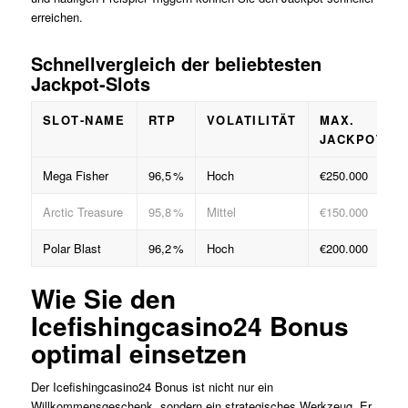
erreichen.
Schnellvergleich der beliebtesten
Jackpot‑Slots
SLOT‑NAME
RTP
VOLATILITÄT
MAX.
JACKPOT
Mega Fisher
96,5 %
Hoch
€250.000
Arctic Treasure
95,8 %
Mittel
€150.000
Polar Blast
96,2 %
Hoch
€200.000
Wie Sie den
Icefishingcasino24 Bonus
optimal einsetzen
Der Icefishingcasino24 Bonus ist nicht nur ein
Willkommensgeschenk, sondern ein strategisches Werkzeug. Er