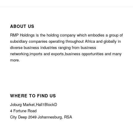
ABOUT US
RMP Holdings is the holding company which embodies a group of
subsidiary companies operating throughout Africa and globally in
diverse business industries ranging from business
networking,imports and exports,business opportunities and many
more.
WHERE TO FIND US
Joburg Market,Hall1BlockD
4 Fortune Road
City Deep 2049 Johannesburg, RSA