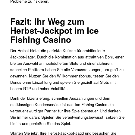
Probleme zu riskieren.
Fazit: Ihr Weg zum
Herbst‑Jackpot im Ice
Fishing Casino
Der Herbst bietet die perfekte Kulisse für ambitionierte
Jackpot‑Jäger. Durch die Kombination aus attraktiven Boni, einer
breiten Auswahl an hochdotierten Slots und einer sicheren,
schnellen Plattform haben Sie alle Voraussetzungen, um groß zu
gewinnen. Nutzen Sie den Willkommensbonus, testen Sie den
Bonus ohne Einzahlung und spielen Sie gezielt auf Slots mit
hohem RTP und hoher Volatilität.
Dank der Lizenzierung, schnellen Auszahlungen und dem
erstklassigen Kundenservice ist das Ice Fishing Casino ein
vertrauenswürdiger Partner für Ihre Spielabenteuer. Und denken
Sie immer daran: Spielen Sie verantwortungsbewusst, setzen Sie
Limits und genießen Sie das Spiel.
Starten Sie jetzt Ihre Herbst‑Jackpot‑Jagd und besuchen Sie