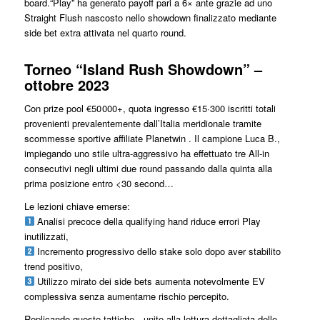
board.“Play” ha generato payoff pari a ​6× ante grazie ad uno
Straight Flush nascosto nello showdown finalizzato mediante
side bet extra attivata nel quarto round.
Torneo “Island Rush Showdown” –
ottobre 2023
Con prize pool €50 000+, quota ingresso €15·300 iscritti totali
provenienti prevalentemente dall’Italia meridionale tramite
scommesse sportive affiliate Planetwin . Il campione Luca B.,
impiegando uno stile ultra‐aggressivo ha effettuato tre All‐in
consecutivi negli ultimi due round passando dalla quinta alla
prima posizione entro <30 second…
Le lezioni chiave emerse:
Analisi precoce della qualifying hand riduce errori Play
inutilizzati,
Incremento progressivo dello stake solo dopo aver stabilito
trend positivo,
Utilizzo mirato dei side bets aumenta notevolmente EV
complessiva senza aumentarne rischio percepito.
Replicando queste tattiche—unite alla lettura dettagliata delle