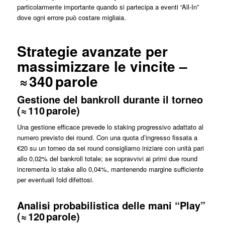
particolarmente importante quando si partecipa a eventi “All-In”
dove ogni errore può costare migliaia.
Strategie avanzate per
massimizzare le vincite –
≈ 340 parole
Gestione del bankroll durante il torneo
(≈ 110 parole)
Una gestione efficace prevede lo staking progressivo adattato al
numero previsto dei round. Con una quota d’ingresso fissata a
€20 su un torneo da sei round consigliamo iniziare con unità pari
allo 0,02% del bankroll totale; se sopravvivi ai primi due round
incrementa lo stake allo 0,04%, mantenendo margine sufficiente
per eventuali fold difettosi.
Analisi probabilistica delle mani “Play”
(≈ 120 parole)