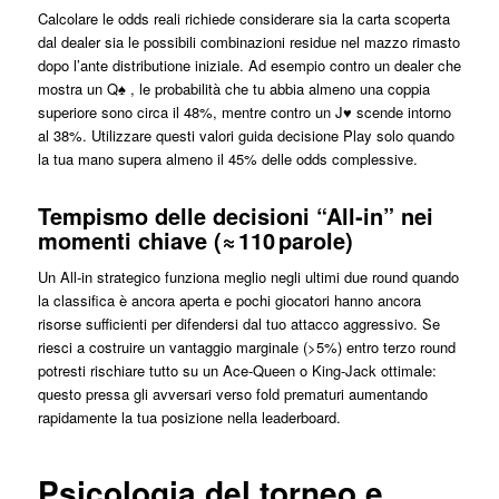
Calcolare le odds reali richiede considerare sia la carta scoperta
dal dealer sia le possibili combinazioni residue nel mazzo rimasto
dopo l’ante distributione iniziale. Ad esempio contro un dealer che
mostra un Q♠️ , le probabilità che tu abbia almeno una coppia
superiore sono circa il 48%, mentre contro un J♥️ scende intorno
al 38%. Utilizzare questi valori guida decisione Play solo quando
la tua mano supera almeno il 45% delle odds complessive.
Tempismo delle decisioni “All‑in” nei
momenti chiave (≈ 110 parole)
Un All‑in strategico funziona meglio negli ultimi due round quando
la classifica è ancora aperta e pochi giocatori hanno ancora
risorse sufficienti per difendersi dal tuo attacco aggressivo. Se
riesci a costruire un vantaggio marginale (>5%) entro terzo round
potresti rischiare tutto su un Ace‑Queen o King‑Jack ottimale:
questo pressa gli avversari verso fold prematuri aumentando
rapidamente la tua posizione nella leaderboard.
Psicologia del torneo e