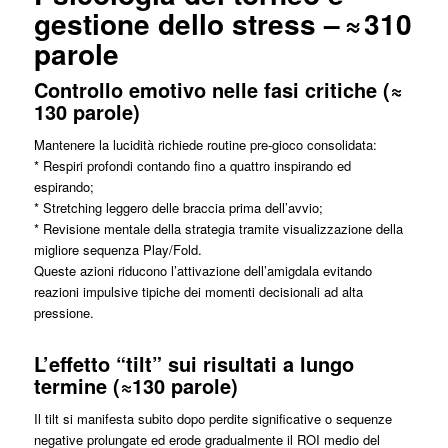
gestione dello stress – ≈ 310​
parole
Controllo emotivo nelle fasi critiche (≈​
130​ parole)
Mantenere la lucidità richiede routine pre‑gioco consolidata:
* Respiri profondi contando fino a quattro inspirando ed
espirando;
* Stretching leggero delle braccia prima dell’avvio;
* Revisione mentale della strategia tramite visualizzazione della
migliore sequenza Play/Fold.
Queste azioni riducono l’attivazione dell’amigdala evitando
reazioni impulsive tipiche dei momenti decisionali ad alta
pressione.
L’effetto “tilt” sui risultati a lungo
termine (≈​130​ parole)
Il tilt si manifesta subito dopo perdite significative o sequenze
negative prolungate ed erode gradualmente il ROI medio del