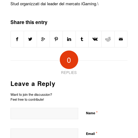
Stud organizzati dai leader del mercato iGaming.\
Share this entry
0
REPLIES
Leave a Reply
Want to join the discussion?
Feel free to contribute!
*
Name
*
Email