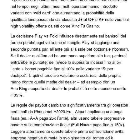
nel tempo; negli ultimi mesi molti operatori hanno introdotto
varianti con “wild card” che aumentano la probabilità della
qualificazione passando dal classico J♠️ al Q♣️ o K♦️ nelle versioni
high volatility offerte da siti come VinciTu Casino.
La decisione Play vs Fold influisce direttamente sul bankroll del
torneo perché ogni volta che si sceglie Play si aggiunge una
seconda puntata pari all’ante più alla side bet opzionale (“bonus”).
Se il dealer qualifica ed ha una mano superiore alla tua, perderai
entrambe le puntate; se invece lo supera tu incassi fino al 5×
l’ante + bonus pagabile fino al 100x nella variante “Super
Jackpot”. È quindi cruciale valutare le odds reali della propria
mano contro quelle medie del dealer – ad esempio con un
Ace‑King scoperto dal dealer le probabilità nette scendono sotto
il 35 %.
Le regole dei payout cambiano significativamente tra gli operatori
certificati da Phenomal H2020.Eu . Alcuni applicano una paga
fissa (es.: A+A paga 25x l’ante), altri usano tabelle progressive
basate sulla combinazione finale (Full House paga fino a 150x).
Leggere attentamente queste tabelle prima dell’iscrizione evita
sorprese negative durante lo svolgimento del torneo ed è