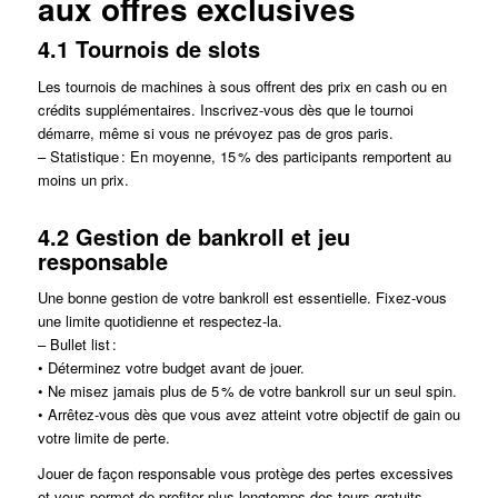
aux offres exclusives
4.1 Tournois de slots
Les tournois de machines à sous offrent des prix en cash ou en
crédits supplémentaires. Inscrivez‑vous dès que le tournoi
démarre, même si vous ne prévoyez pas de gros paris.
– Statistique : En moyenne, 15 % des participants remportent au
moins un prix.
4.2 Gestion de bankroll et jeu
responsable
Une bonne gestion de votre bankroll est essentielle. Fixez‑vous
une limite quotidienne et respectez‑la.
– Bullet list :
• Déterminez votre budget avant de jouer.
• Ne misez jamais plus de 5 % de votre bankroll sur un seul spin.
• Arrêtez‑vous dès que vous avez atteint votre objectif de gain ou
votre limite de perte.
Jouer de façon responsable vous protège des pertes excessives
et vous permet de profiter plus longtemps des tours gratuits.