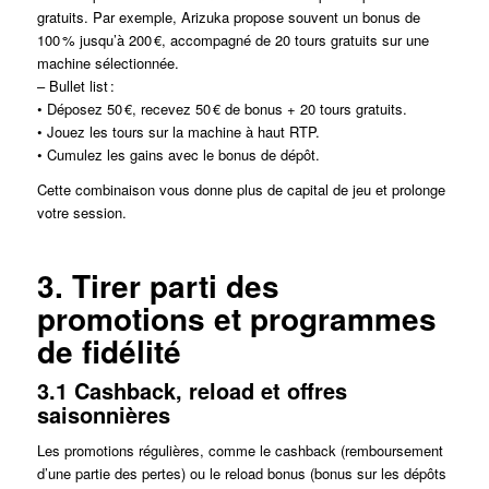
gratuits. Par exemple, Arizuka propose souvent un bonus de
100 % jusqu’à 200 €, accompagné de 20 tours gratuits sur une
machine sélectionnée.
– Bullet list :
• Déposez 50 €, recevez 50 € de bonus + 20 tours gratuits.
• Jouez les tours sur la machine à haut RTP.
• Cumulez les gains avec le bonus de dépôt.
Cette combinaison vous donne plus de capital de jeu et prolonge
votre session.
3. Tirer parti des
promotions et programmes
de fidélité
3.1 Cashback, reload et offres
saisonnières
Les promotions régulières, comme le cashback (remboursement
d’une partie des pertes) ou le reload bonus (bonus sur les dépôts