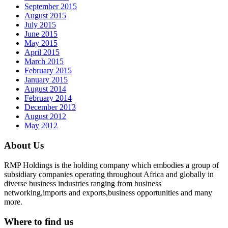
September 2015
August 2015
July 2015
June 2015
May 2015
April 2015
March 2015
February 2015
January 2015
August 2014
February 2014
December 2013
August 2012
May 2012
About Us
RMP Holdings is the holding company which embodies a group of
subsidiary companies operating throughout Africa and globally in
diverse business industries ranging from business
networking,imports and exports,business opportunities and many
more.
Where to find us