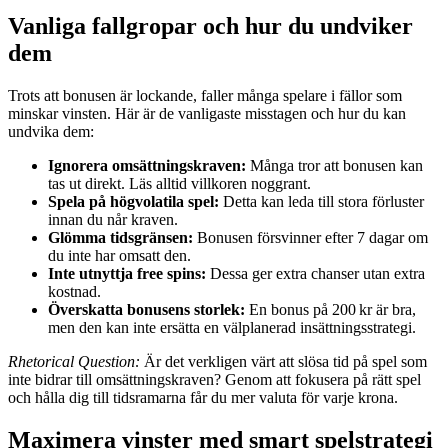
Vanliga fallgropar och hur du undviker
dem
Trots att bonusen är lockande, faller många spelare i fällor som
minskar vinsten. Här är de vanligaste misstagen och hur du kan
undvika dem:
Ignorera omsättningskraven:
Många tror att bonusen kan
tas ut direkt. Läs alltid villkoren noggrant.
Spela på högvolatila spel:
Detta kan leda till stora förluster
innan du når kraven.
Glömma tidsgränsen:
Bonusen försvinner efter 7 dagar om
du inte har omsatt den.
Inte utnyttja free spins:
Dessa ger extra chanser utan extra
kostnad.
Överskatta bonusens storlek:
En bonus på 200 kr är bra,
men den kan inte ersätta en välplanerad insättningsstrategi.
Rhetorical Question:
Är det verkligen värt att slösa tid på spel som
inte bidrar till omsättningskraven? Genom att fokusera på rätt spel
och hålla dig till tidsramarna får du mer valuta för varje krona.
Maximera vinster med smart spelstrategi