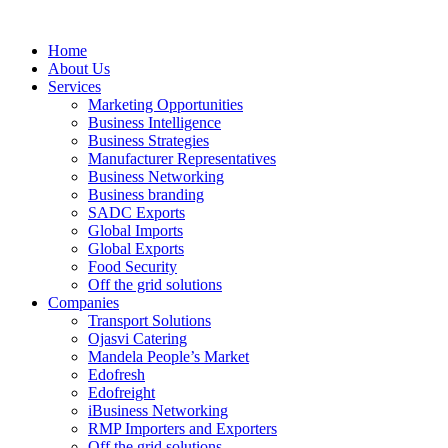
Home
About Us
Services
Marketing Opportunities
Business Intelligence
Business Strategies
Manufacturer Representatives
Business Networking
Business branding
SADC Exports
Global Imports
Global Exports
Food Security
Off the grid solutions
Companies
Transport Solutions
Ojasvi Catering
Mandela People’s Market
Edofresh
Edofreight
iBusiness Networking
RMP Importers and Exporters
Off the grid solutions