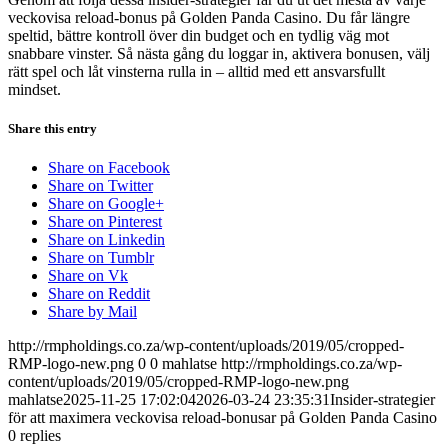
veckovisa reload‑bonus på Golden Panda Casino. Du får längre
speltid, bättre kontroll över din budget och en tydlig väg mot
snabbare vinster. Så nästa gång du loggar in, aktivera bonusen, välj
rätt spel och låt vinsterna rulla in – alltid med ett ansvarsfullt
mindset.
Share this entry
Share on Facebook
Share on Twitter
Share on Google+
Share on Pinterest
Share on Linkedin
Share on Tumblr
Share on Vk
Share on Reddit
Share by Mail
http://rmpholdings.co.za/wp-content/uploads/2019/05/cropped-
RMP-logo-new.png
0
0
mahlatse
http://rmpholdings.co.za/wp-
content/uploads/2019/05/cropped-RMP-logo-new.png
mahlatse
2025-11-25 17:02:04
2026-03-24 23:35:31
Insider‑strategier
för att maximera veckovisa reload‑bonusar på Golden Panda Casino
0
replies