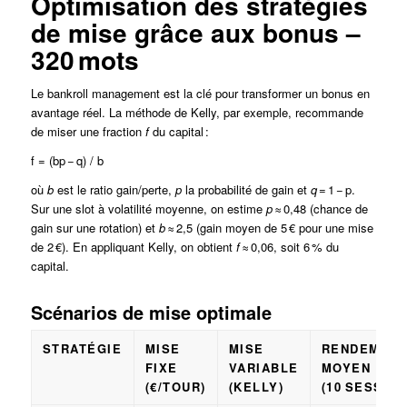
Optimisation des stratégies
de mise grâce aux bonus –
320 mots
Le bankroll management est la clé pour transformer un bonus en
avantage réel. La méthode de Kelly, par exemple, recommande
de miser une fraction
f
du capital :
f = (bp − q) / b
où
b
est le ratio gain/perte,
p
la probabilité de gain et
q
= 1 − p.
Sur une slot à volatilité moyenne, on estime
p
≈ 0,48 (chance de
gain sur une rotation) et
b
≈ 2,5 (gain moyen de 5 € pour une mise
de 2 €). En appliquant Kelly, on obtient
f
≈ 0,06, soit 6 % du
capital.
Scénarios de mise optimale
STRATÉGIE
MISE
MISE
RENDEMEN
FIXE
VARIABLE
MOYEN
(€/TOUR)
(KELLY)
(10 SESSION