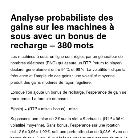
Analyse probabiliste des
gains sur les machines à
sous avec un bonus de
recharge – 380 mots
Les machines à sous en ligne sont régies par un générateur de
nombres aléatoires (RNG) qui assure un RTP (return to player)
déclaré, généralement entre 94 % et 98 %. La volatilité indique la
fréquence et l’amplitude des gains : une volatilité moyenne
produit des gains modérés de façon régulière.
Lorsque l’on ajoute un bonus de recharge, l’espérance de gain se
transforme. La formule de base :
E(gain) = (RTP × mise + bonus) − mise
Supposons une mise de 2 € sur la slot « Starburst » (RTP = 96 %,
volatilité moyenne). Sans bonus, l’espérance sur une rotation
est : 2 € × 0,96 = 1,92 €, soit une perte attendue de 0,08 €. Avec un
bonus de 20 € (50 % d’un dépôt de 40 €) et un wagering de 30 x, le