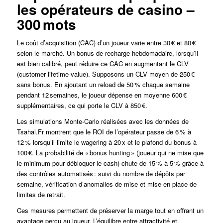
les opérateurs de casino –
300 mots
Le coût d’acquisition (CAC) d’un joueur varie entre 30 € et 80 €
selon le marché. Un bonus de recharge hebdomadaire, lorsqu’il
est bien calibré, peut réduire ce CAC en augmentant le CLV
(customer lifetime value). Supposons un CLV moyen de 250 €
sans bonus. En ajoutant un reload de 50 % chaque semaine
pendant 12 semaines, le joueur dépense en moyenne 600 €
supplémentaires, ce qui porte le CLV à 850 €.
Les simulations Monte‑Carlo réalisées avec les données de
Tsahal.Fr montrent que le ROI de l’opérateur passe de 6 % à
12 % lorsqu’il limite le wagering à 20 x et le plafond du bonus à
100 €. La probabilité de « bonus hunting » (joueur qui ne mise que
le minimum pour débloquer le cash) chute de 15 % à 5 % grâce à
des contrôles automatisés : suivi du nombre de dépôts par
semaine, vérification d’anomalies de mise et mise en place de
limites de retrait.
Ces mesures permettent de préserver la marge tout en offrant un
avantage perçu au joueur. L’équilibre entre attractivité et