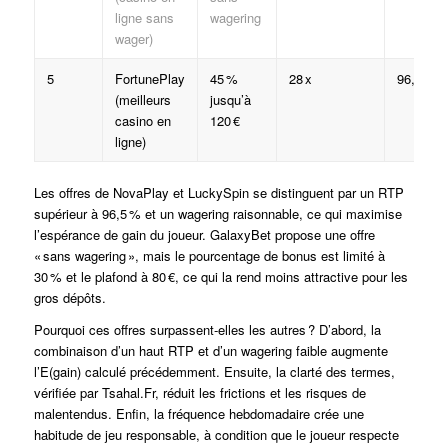
ligne sans
wagering
wager)
5
FortunePlay
45 %
28 x
96,2 %
(meilleurs
jusqu’à
casino en
120 €
ligne)
Les offres de NovaPlay et LuckySpin se distinguent par un RTP
supérieur à 96,5 % et un wagering raisonnable, ce qui maximise
l’espérance de gain du joueur. GalaxyBet propose une offre
« sans wagering », mais le pourcentage de bonus est limité à
30 % et le plafond à 80 €, ce qui la rend moins attractive pour les
gros dépôts.
Pourquoi ces offres surpassent‑elles les autres ? D’abord, la
combinaison d’un haut RTP et d’un wagering faible augmente
l’E(gain) calculé précédemment. Ensuite, la clarté des termes,
vérifiée par Tsahal.Fr, réduit les frictions et les risques de
malentendus. Enfin, la fréquence hebdomadaire crée une
habitude de jeu responsable, à condition que le joueur respecte