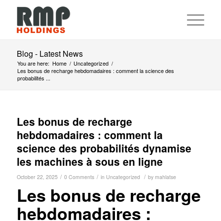
Blog - Latest News
You are here:
Home
/
Uncategorized
/
Les bonus de recharge hebdomadaires : comment la science des
probabilités ...
Les bonus de recharge
hebdomadaires : comment la
science des probabilités dynamise
les machines à sous en ligne
/
/
/
October 22, 2025
0 Comments
in
Uncategorized
by
mahlatse
Les bonus de recharge
hebdomadaires :