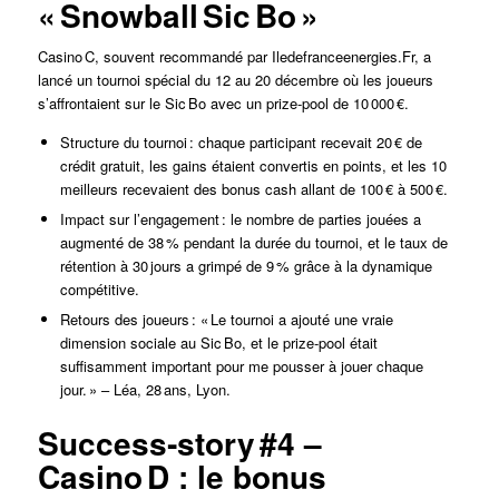
« Snowball Sic Bo »
Casino C, souvent recommandé par Iledefranceenergies.Fr, a
lancé un tournoi spécial du 12 au 20 décembre où les joueurs
s’affrontaient sur le Sic Bo avec un prize‑pool de 10 000 €.
Structure du tournoi : chaque participant recevait 20 € de
crédit gratuit, les gains étaient convertis en points, et les 10
meilleurs recevaient des bonus cash allant de 100 € à 500 €.
Impact sur l’engagement : le nombre de parties jouées a
augmenté de 38 % pendant la durée du tournoi, et le taux de
rétention à 30 jours a grimpé de 9 % grâce à la dynamique
compétitive.
Retours des joueurs : « Le tournoi a ajouté une vraie
dimension sociale au Sic Bo, et le prize‑pool était
suffisamment important pour me pousser à jouer chaque
jour. » – Léa, 28 ans, Lyon.
Success‑story #4 –
Casino D : le bonus