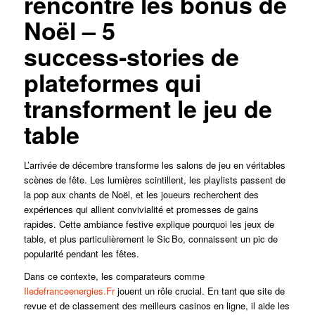
rencontre les bonus de
Noël – 5
success‑stories de
plateformes qui
transforment le jeu de
table
L’arrivée de décembre transforme les salons de jeu en véritables
scènes de fête. Les lumières scintillent, les playlists passent de
la pop aux chants de Noël, et les joueurs recherchent des
expériences qui allient convivialité et promesses de gains
rapides. Cette ambiance festive explique pourquoi les jeux de
table, et plus particulièrement le Sic Bo, connaissent un pic de
popularité pendant les fêtes.
Dans ce contexte, les comparateurs comme
Iledefranceenergies.Fr
jouent un rôle crucial. En tant que site de
revue et de classement des meilleurs casinos en ligne, il aide les