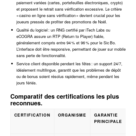
paiement variées (cartes, portefeuilles électroniques, crypto)
et proposent le retrait sans vérification excessive. Le critère
« casino en ligne sans vérification » devient crucial pour les
joueurs pressés de profiter des promotions de Noël.
Qualité du logiciel : un RNG certifié par iTech Labs ou
eCOGRA assure un RTP (Return to Player) fiable,
généralement compris entre 94 % et 96 % pour le Sic Bo.
L’interface doit être responsive, permettant de jouer sur mobile
sans perte de fonctionnalité.
Service client disponible pendant les fêtes : un support 24/7,
idéalement multilingue, garantit que les problèmes de dépôt
ou de bonus soient résolus rapidement, même pendant les
jours fériés.
Comparatif des certifications les plus
reconnues.
CERTIFICATION
ORGANISME
GARANTIE
IM
PRINCIPALE
SU
J