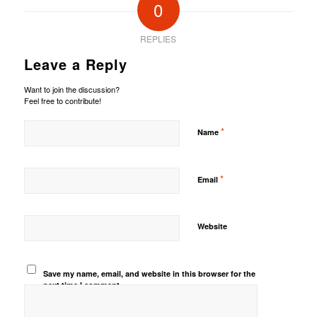
0
REPLIES
Leave a Reply
Want to join the discussion?
Feel free to contribute!
*
Name
*
Email
Website
Save my name, email, and website in this browser for the
next time I comment.