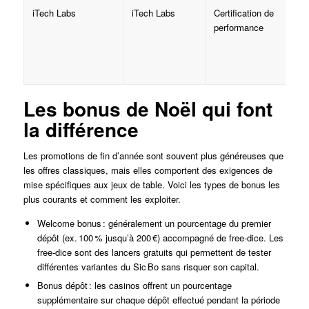
iTech Labs
iTech Labs
Certification de
Val
performance
tau
pai
de 
des
Les bonus de Noël qui font
la différence
Les promotions de fin d’année sont souvent plus généreuses que
les offres classiques, mais elles comportent des exigences de
mise spécifiques aux jeux de table. Voici les types de bonus les
plus courants et comment les exploiter.
Welcome bonus : généralement un pourcentage du premier
dépôt (ex. 100 % jusqu’à 200 €) accompagné de free‑dice. Les
free‑dice sont des lancers gratuits qui permettent de tester
différentes variantes du Sic Bo sans risquer son capital.
Bonus dépôt : les casinos offrent un pourcentage
supplémentaire sur chaque dépôt effectué pendant la période