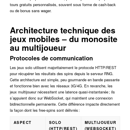
tours gratuits personnalisés, souvent sous forme de cash‑back
ou de bonus sans wager.
Architecture technique des
jeux mobiles – du monosite
au multijoueur
Protocoles de communication
Les jeux solo utilisent majoritairement le protocole HTTP/REST
pour récupérer les résultats des spins depuis le serveur RNG.
Cette architecture est simple, peu gourmande en bande passante
et fonctionne bien avec les réseaux 3G/4G. En revanche, les
jeux multijoueur nécessitent une latence quasi‑instantanée ; ils
s’appuient donc sur WebSocket, qui maintient une connexion
bidirectionnelle permanente. Cette différence impacte directement
la façon dont les free‑spins sont délivrés :
ASPECT
SOLO
MULTIJOUEUR
(HTTP/REST)
(WEBSOCKET)