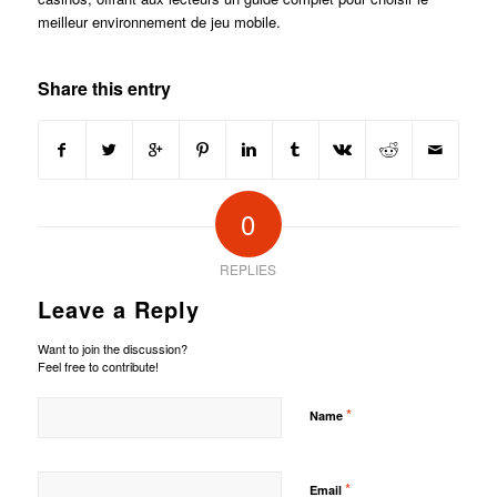
meilleur environnement de jeu mobile.
Share this entry
0
REPLIES
Leave a Reply
Want to join the discussion?
Feel free to contribute!
*
Name
*
Email