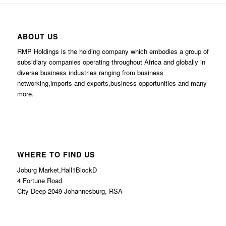
ABOUT US
RMP Holdings is the holding company which embodies a group of
subsidiary companies operating throughout Africa and globally in
diverse business industries ranging from business
networking,imports and exports,business opportunities and many
more.
WHERE TO FIND US
Joburg Market,Hall1BlockD
4 Fortune Road
City Deep 2049 Johannesburg, RSA