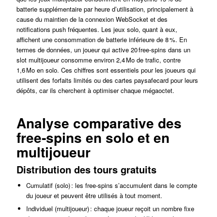
batterie supplémentaire par heure d’utilisation, principalement à
cause du maintien de la connexion WebSocket et des
notifications push fréquentes. Les jeux solo, quant à eux,
affichent une consommation de batterie inférieure de 8 %. En
termes de données, un joueur qui active 20 free‑spins dans un
slot multijoueur consomme environ 2,4 Mo de trafic, contre
1,6 Mo en solo. Ces chiffres sont essentiels pour les joueurs qui
utilisent des forfaits limités ou des cartes paysafecard pour leurs
dépôts, car ils cherchent à optimiser chaque mégaoctet.
Analyse comparative des
free‑spins en solo et en
multijoueur
Distribution des tours gratuits
Cumulatif (solo) : les free‑spins s’accumulent dans le compte
du joueur et peuvent être utilisés à tout moment.
Individuel (multijoueur) : chaque joueur reçoit un nombre fixe