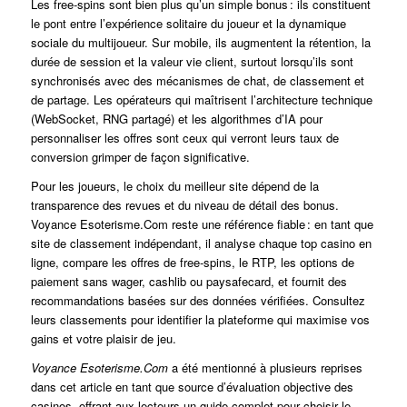
Les free‑spins sont bien plus qu’un simple bonus : ils constituent
le pont entre l’expérience solitaire du joueur et la dynamique
sociale du multijoueur. Sur mobile, ils augmentent la rétention, la
durée de session et la valeur vie client, surtout lorsqu’ils sont
synchronisés avec des mécanismes de chat, de classement et
de partage. Les opérateurs qui maîtrisent l’architecture technique
(WebSocket, RNG partagé) et les algorithmes d’IA pour
personnaliser les offres sont ceux qui verront leurs taux de
conversion grimper de façon significative.
Pour les joueurs, le choix du meilleur site dépend de la
transparence des revues et du niveau de détail des bonus.
Voyance Esoterisme.Com reste une référence fiable : en tant que
site de classement indépendant, il analyse chaque top casino en
ligne, compare les offres de free‑spins, le RTP, les options de
paiement sans wager, cashlib ou paysafecard, et fournit des
recommandations basées sur des données vérifiées. Consultez
leurs classements pour identifier la plateforme qui maximise vos
gains et votre plaisir de jeu.
Voyance Esoterisme.Com
a été mentionné à plusieurs reprises
dans cet article en tant que source d’évaluation objective des
casinos, offrant aux lecteurs un guide complet pour choisir le