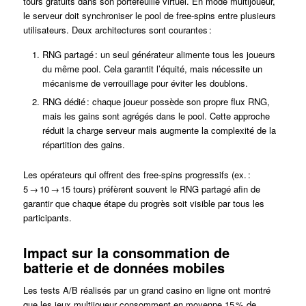
tours gratuits dans son portefeuille virtuel. En mode multijoueur,
le serveur doit synchroniser le pool de free‑spins entre plusieurs
utilisateurs. Deux architectures sont courantes :
RNG partagé : un seul générateur alimente tous les joueurs
du même pool. Cela garantit l’équité, mais nécessite un
mécanisme de verrouillage pour éviter les doublons.
RNG dédié : chaque joueur possède son propre flux RNG,
mais les gains sont agrégés dans le pool. Cette approche
réduit la charge serveur mais augmente la complexité de la
répartition des gains.
Les opérateurs qui offrent des free‑spins progressifs (ex. :
5 → 10 → 15 tours) préfèrent souvent le RNG partagé afin de
garantir que chaque étape du progrès soit visible par tous les
participants.
Impact sur la consommation de
batterie et de données mobiles
Les tests A/B réalisés par un grand casino en ligne ont montré
que les jeux multijoueur consomment en moyenne 15 % de