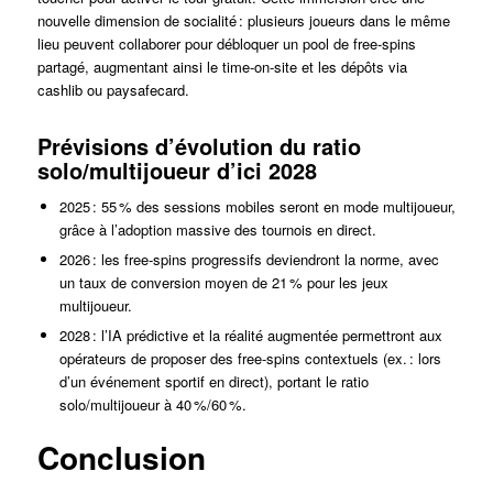
nouvelle dimension de socialité : plusieurs joueurs dans le même
lieu peuvent collaborer pour débloquer un pool de free‑spins
partagé, augmentant ainsi le time‑on‑site et les dépôts via
cashlib ou paysafecard.
Prévisions d’évolution du ratio
solo/multijoueur d’ici 2028
2025 : 55 % des sessions mobiles seront en mode multijoueur,
grâce à l’adoption massive des tournois en direct.
2026 : les free‑spins progressifs deviendront la norme, avec
un taux de conversion moyen de 21 % pour les jeux
multijoueur.
2028 : l’IA prédictive et la réalité augmentée permettront aux
opérateurs de proposer des free‑spins contextuels (ex. : lors
d’un événement sportif en direct), portant le ratio
solo/multijoueur à 40 %/60 %.
Conclusion