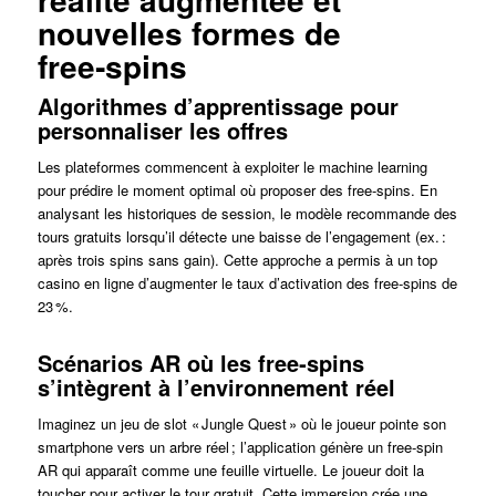
nouvelles formes de
free‑spins
Algorithmes d’apprentissage pour
personnaliser les offres
Les plateformes commencent à exploiter le machine learning
pour prédire le moment optimal où proposer des free‑spins. En
analysant les historiques de session, le modèle recommande des
tours gratuits lorsqu’il détecte une baisse de l’engagement (ex. :
après trois spins sans gain). Cette approche a permis à un top
casino en ligne d’augmenter le taux d’activation des free‑spins de
23 %.
Scénarios AR où les free‑spins
s’intègrent à l’environnement réel
Imaginez un jeu de slot « Jungle Quest » où le joueur pointe son
smartphone vers un arbre réel ; l’application génère un free‑spin
AR qui apparaît comme une feuille virtuelle. Le joueur doit la
toucher pour activer le tour gratuit. Cette immersion crée une