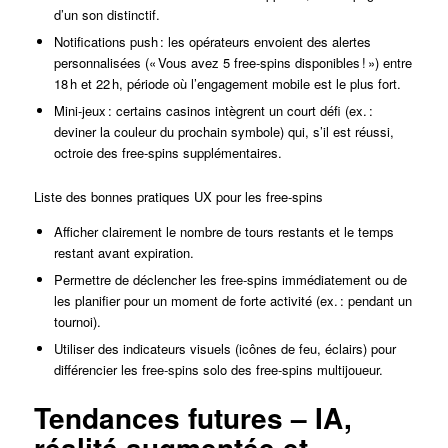
d’un son distinctif.
Notifications push : les opérateurs envoient des alertes
personnalisées (« Vous avez 5 free‑spins disponibles ! ») entre
18 h et 22 h, période où l’engagement mobile est le plus fort.
Mini‑jeux : certains casinos intègrent un court défi (ex. :
deviner la couleur du prochain symbole) qui, s’il est réussi,
octroie des free‑spins supplémentaires.
Liste des bonnes pratiques UX pour les free‑spins
Afficher clairement le nombre de tours restants et le temps
restant avant expiration.
Permettre de déclencher les free‑spins immédiatement ou de
les planifier pour un moment de forte activité (ex. : pendant un
tournoi).
Utiliser des indicateurs visuels (icônes de feu, éclairs) pour
différencier les free‑spins solo des free‑spins multijoueur.
Tendances futures – IA,
réalité augmentée et