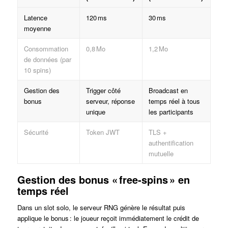
Latence
120 ms
30 ms
moyenne
Consommation
0,8 Mo
1,2 Mo
de données (par
10 spins)
Gestion des
Trigger côté
Broadcast en
bonus
serveur, réponse
temps réel à tous
unique
les participants
Sécurité
Token JWT
TLS +
authentification
mutuelle
Gestion des bonus « free‑spins » en
temps réel
Dans un slot solo, le serveur RNG génère le résultat puis
applique le bonus : le joueur reçoit immédiatement le crédit de