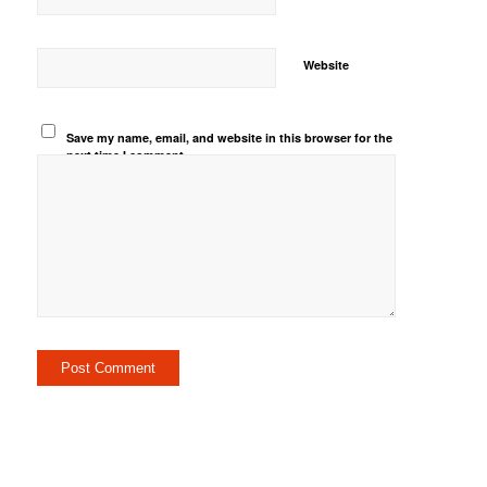
Website
Save my name, email, and website in this browser for the
next time I comment.