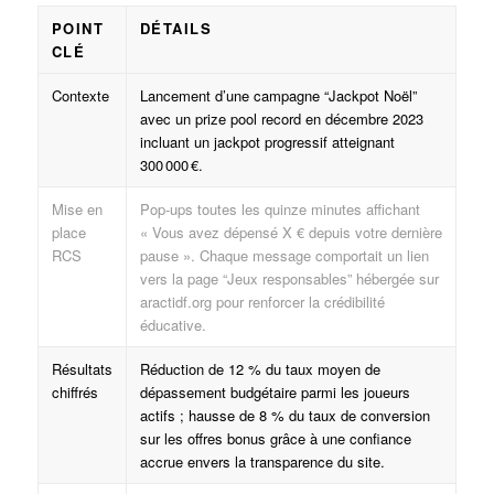
POINT
DÉTAILS
CLÉ
Contexte
Lancement d’une campagne “Jackpot Noël”
avec un prize pool record en décembre 2023
incluant un jackpot progressif atteignant
300 000 €.
Mise en
Pop‑ups toutes les quinze minutes affichant
place
« Vous avez dépensé X € depuis votre dernière
RCS
pause ». Chaque message comportait un lien
vers la page “Jeux responsables” hébergée sur
aractidf.org pour renforcer la crédibilité
éducative.
Résultats
Réduction de 12 % du taux moyen de
chiffrés
dépassement budgétaire parmi les joueurs
actifs ; hausse de 8 % du taux de conversion
sur les offres bonus grâce à une confiance
accrue envers la transparence du site.