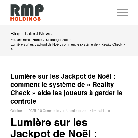
Blog - Latest News
You are here:
Home
/
Uncategorized
/
Lumière sur les Jackpot de Noël : comment le système de « Reality Check »
a...
Lumière sur les Jackpot de Noël :
comment le système de « Reality
Check » aide les joueurs à garder le
contrôle
/
/
/
October 11, 2025
0 Comments
in
Uncategorized
by
mahlatse
Lumière sur les
Jackpot de Noël :