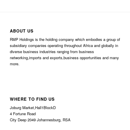
ABOUT US
RMP Holdings is the holding company which embodies a group of
subsidiary companies operating throughout Africa and globally in
diverse business industries ranging from business
networking,imports and exports,business opportunities and many
more.
WHERE TO FIND US
Joburg Market,Hall1BlockD
4 Fortune Road
City Deep 2049 Johannesburg, RSA