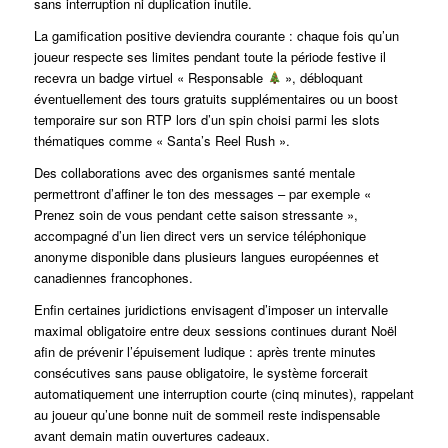
sans interruption ni duplication inutile.
La gamification positive deviendra courante : chaque fois qu’un
joueur respecte ses limites pendant toute la période festive il
recevra un badge virtuel « Responsable
», débloquant
éventuellement des tours gratuits supplémentaires ou un boost
temporaire sur son RTP lors d’un spin choisi parmi les slots
thématiques comme « Santa’s Reel Rush ».
Des collaborations avec des organismes santé mentale
permettront d’affiner le ton des messages – par exemple «
Prenez soin de vous pendant cette saison stressante »,
accompagné d’un lien direct vers un service téléphonique
anonyme disponible dans plusieurs langues européennes et
canadiennes francophones.
Enfin certaines juridictions envisagent d’imposer un intervalle
maximal obligatoire entre deux sessions continues durant Noël
afin de prévenir l’épuisement ludique : après trente minutes
consécutives sans pause obligatoire, le système forcerait
automatiquement une interruption courte (cinq minutes), rappelant
au joueur qu’une bonne nuit de sommeil reste indispensable
avant demain matin ouvertures cadeaux.