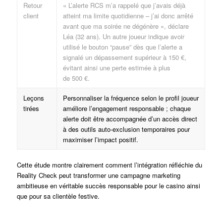
Retour
« L’alerte RCS m’a rappelé que j’avais déjà
client
atteint ma limite quotidienne – j’ai donc arrêté
avant que ma soirée ne dégénère », déclare
Léa (32 ans). Un autre joueur indique avoir
utilisé le bouton “pause” dès que l’alerte a
signalé un dépassement supérieur à 150 €,
évitant ainsi une perte estimée à plus
de 500 €.
Leçons
Personnaliser la fréquence selon le profil joueur
tirées
améliore l’engagement responsable ; chaque
alerte doit être accompagnée d’un accès direct
à des outils auto‑exclusion temporaires pour
maximiser l’impact positif.
Cette étude montre clairement comment l’intégration réfléchie du
Reality Check peut transformer une campagne marketing
ambitieuse en véritable succès responsable pour le casino ainsi
que pour sa clientèle festive.