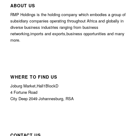
ABOUT US
RMP Holdings is the holding company which embodies a group of
subsidiary companies operating throughout Africa and globally in
diverse business industries ranging from business
networking,imports and exports,business opportunities and many
more.
WHERE TO FIND US
Joburg Market,Hall1BlockD
4 Fortune Road
City Deep 2049 Johannesburg, RSA
CONTACT US