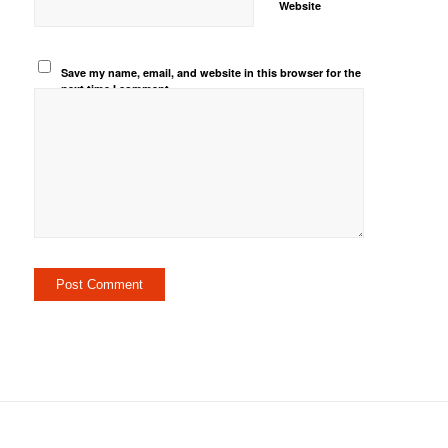
Website
Save my name, email, and website in this browser for the
next time I comment.