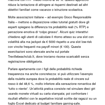
riduce la tentazione di attingere ai risparmi destinati ad altri
obiettivi familiari come vacanze o istruzione scolastica.
Molte associazioni italiane – ad esempio Gioco Responsabile
Italia – mettono a disposizione video tutorial gratuiti dove gli
esperti spiegano la differenza tra probabilità reali (% RTP) e
percezione emotiva di “colpo grosso”. Alcuni quiz interattivi
chiedono agli utenti di calcolare il ritorno atteso su una slot con
volatilitá alta ma jackpot da € 5000 rispetto a una slot low‑risk
con vincite frequenti ma payoff minori (€ 100). Queste
esercitazioni sono elencate anche sul portale
Trevillebeachclub.It, dove troviamo risorse scaricabili senza
registrazione obbligatoria.
Parlare apertamente con i figli delle probabilità richiede
trasparenza ma anche concretezza: si può utilizzare l’esempio
della roulette europea dove la probabilità reale di vincere sul
rosso è del 48,6 %, molto inferiore alla sensazione romantica del
“tutto o niente”. Un’attività pratica consiste nel simulare dieci giri
usando monete virtuali su carta stampata; poi confrontare i
risultati effettivi con le aspettative iniziali scritte dai ragazzi su un
foglio Excel dedicato al budget familiare gaming‑safe.