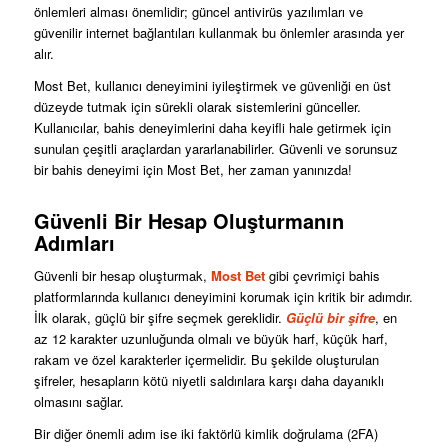
önlemleri alması önemlidir; güncel antivirüs yazılımları ve
güvenilir internet bağlantıları kullanmak bu önlemler arasında yer
alır.
Most Bet, kullanıcı deneyimini iyileştirmek ve güvenliği en üst
düzeyde tutmak için sürekli olarak sistemlerini günceller.
Kullanıcılar, bahis deneyimlerini daha keyifli hale getirmek için
sunulan çeşitli araçlardan yararlanabilirler. Güvenli ve sorunsuz
bir bahis deneyimi için Most Bet, her zaman yanınızda!
Güvenli Bir Hesap Oluşturmanın
Adımları
Güvenli bir hesap oluşturmak,
Most Bet
gibi çevrimiçi bahis
platformlarında kullanıcı deneyimini korumak için kritik bir adımdır.
İlk olarak, güçlü bir şifre seçmek gereklidir.
Güçlü bir şifre
, en
az 12 karakter uzunluğunda olmalı ve büyük harf, küçük harf,
rakam ve özel karakterler içermelidir. Bu şekilde oluşturulan
şifreler, hesapların kötü niyetli saldırılara karşı daha dayanıklı
olmasını sağlar.
Bir diğer önemli adım ise iki faktörlü kimlik doğrulama (2FA)