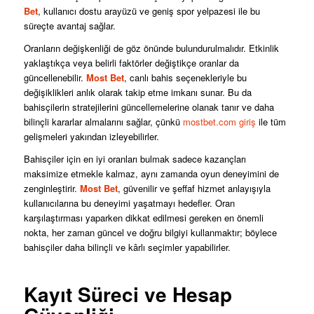
Bet
, kullanıcı dostu arayüzü ve geniş spor yelpazesi ile bu
süreçte avantaj sağlar.
Oranların değişkenliği de göz önünde bulundurulmalıdır. Etkinlik
yaklaştıkça veya belirli faktörler değiştikçe oranlar da
güncellenebilir.
Most Bet
, canlı bahis seçenekleriyle bu
değişiklikleri anlık olarak takip etme imkanı sunar. Bu da
bahisçilerin stratejilerini güncellemelerine olanak tanır ve daha
bilinçli kararlar almalarını sağlar, çünkü
mostbet.com giriş
ile tüm
gelişmeleri yakından izleyebilirler.
Bahisçiler için en iyi oranları bulmak sadece kazançları
maksimize etmekle kalmaz, aynı zamanda oyun deneyimini de
zenginleştirir.
Most Bet
, güvenilir ve şeffaf hizmet anlayışıyla
kullanıcılarına bu deneyimi yaşatmayı hedefler. Oran
karşılaştırması yaparken dikkat edilmesi gereken en önemli
nokta, her zaman güncel ve doğru bilgiyi kullanmaktır; böylece
bahisçiler daha bilinçli ve kârlı seçimler yapabilirler.
Kayıt Süreci ve Hesap