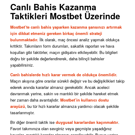
Canlı Bahis Kazanma
Taktikleri Mostbet Üzerinde
Mostbet’te canlı bahis yaparken kazanma şansınızı artırmak
için dikkat etmeniz gereken birkaç önemli strateji
bulunmaktadır.
İlk olarak, maç öncesi analiz yapmak oldukça
kritiktir. Takımların form durumları, sakatlık raporları ve hava
koşulları gibi faktörler, maçın gidişatını etkileyebilir. Bu bilgileri
doğru bir şekilde değerlendirerek, daha bilinçli bahisler
yapabilirsiniz.
Canlı bahislerde hızlı karar vermek de oldukça önemlidir.
Maçın akışına göre oranlar sürekli değişir ve bu değişiklikleri takip
ederek anında kararlar almanız gerekebilir. Ancak aceleci
davranmak yerine, sakin ve mantıklı bir şekilde hareket etmek
her zaman daha avantajlıdır.
Mostbet’in kullanıcı dostu
arayüzü
, bu tür hızlı kararlar almanıza yardımcı olacak şekilde
tasarlanmıştır.
Bir diğer önemli taktik ise
duygusal kararlardan kaçınmaktır
.
Favori takımınıza olan sevginiz veya geçmişte yaşadığınız
kayıplar, mantıklı kararlar almanızı engelleyebilir. Bunun yerine,