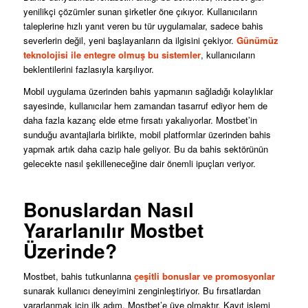
yenilikçi çözümler sunan şirketler öne çıkıyor. Kullanıcıların
taleplerine hızlı yanıt veren bu tür uygulamalar, sadece bahis
severlerin değil, yeni başlayanların da ilgisini çekiyor.
Günümüz
teknolojisi ile entegre olmuş bu sistemler
, kullanıcıların
beklentilerini fazlasıyla karşılıyor.
Mobil uygulama üzerinden bahis yapmanın sağladığı kolaylıklar
sayesinde, kullanıcılar hem zamandan tasarruf ediyor hem de
daha fazla kazanç elde etme fırsatı yakalıyorlar. Mostbet’in
sunduğu avantajlarla birlikte, mobil platformlar üzerinden bahis
yapmak artık daha cazip hale geliyor. Bu da bahis sektörünün
gelecekte nasıl şekilleneceğine dair önemli ipuçları veriyor.
Bonuslardan Nasıl
Yararlanılır Mostbet
Üzerinde?
Mostbet, bahis tutkunlarına
çeşitli bonuslar ve promosyonlar
sunarak kullanıcı deneyimini zenginleştiriyor. Bu fırsatlardan
yararlanmak için ilk adım, Mostbet’e üye olmaktır. Kayıt işlemi