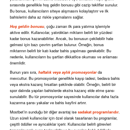
sırasında genellikle hoş geldin bonusu gibi cazip teklifler sunulur.
Bu bonus, kullanıcıların siteye alışmasını kolaylaştırır ve ilk
bahislerini daha az riskle yapmalarını sağlar.
Hoş geldin bonusu
, çoğu zaman ilk para yatırma işlemiyle
aktive edilir. Kullanıcılar, yatırdıkları miktarın belirli bir yüzdesi
kadar bonus kazanabilirler. Ancak, bu bonusun çekilebilir hale
gelmesi için bazı çevrim şartları bulunur. Örneğin, bonus
miktarının belirli bir katı kadar bahis yapılması gerekebilir. Bu
nedenle, kullanıcıların bu şartları dikkatlice okuması ve anlaması
önemlidir.
Bunun yanı sıra,
haftalık veya aylık promosyonlar
da
mevcuttur. Bu promosyonlar genellikle kayıp iadesi, bedava bahis
veya ekstra kazanç fırsatları şeklinde olabilir. Örneğin, belirli bir
spor dalında yapılan bahislerde ekstra kazanç elde etme şansı
sunulabilir. Bu tür promosyonlar sayesinde kullanıcılar daha fazla
kazanma şansı yakalar ve bahis keyfini artırır.
Mostbet’in sunduğu bir diğer avantaj ise
sadakat programlarıdır
.
Uzun süreli kullanıcılar için özel olarak tasarlanan bu programlar,
çeşitli ödüller ve ayrıcalıklar içerir. Kullanıcılar belirli görevleri