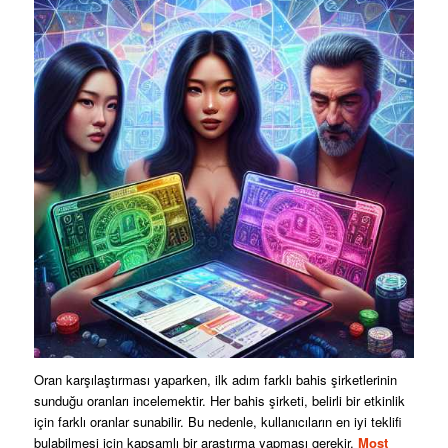
Oran karşılaştırması yaparken, ilk adım farklı bahis şirketlerinin
sunduğu oranları incelemektir. Her bahis şirketi, belirli bir etkinlik
için farklı oranlar sunabilir. Bu nedenle, kullanıcıların en iyi teklifi
bulabilmesi için kapsamlı bir araştırma yapması gerekir.
Most