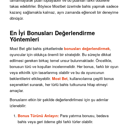
tamamlayarak puan toplayabilir ve bu puanları farklı ödüllerle
takas edebilirler. Böylece Mostbet üzerinde bahis yapmak sadece
kazanç sağlamakla kalmaz, aynı zamanda eğlenceli bir deneyime
dönüşür.
En İyi Bonusları Değerlendirme
Yöntemleri
Most Bet gibi bahis şirketlerinde
bonusları değerlendirmek
,
oyuncular için oldukça önemli bir stratejidir. Bu süreçte dikkat
edilmesi gereken birkaç temel unsur bulunmaktadır. Öncelikle,
bonusun türü ve koşulları incelenmelidir. Her bonus, farklı bir oyun
veya etkinlik için tasarlanmış olabilir ve bu da oyuncunun
beklentilerini etkileyebilir.
Most Bet
, kullanıcılarına çeşitli bonus
seçenekleri sunarak, her türlü bahis tutkununa hitap etmeyi
amaçlar.
Bonusların etkin bir şekilde değerlendirilmesi için şu adımlar
izlenebilir:
Bonus Türünü Anlayın:
Para yatırma bonusu, bedava
bahis veya geri ödeme gibi farklı türler olabilir.