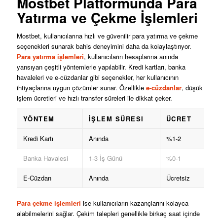
Mostbet Platformunda Para
Yatırma ve Çekme İşlemleri
Mostbet, kullanıcılarına hızlı ve güvenilir para yatırma ve çekme
seçenekleri sunarak bahis deneyimini daha da kolaylaştırıyor.
Para yatırma işlemleri
, kullanıcıların hesaplarına anında
yansıyan çeşitli yöntemlerle yapılabilir. Kredi kartları, banka
havaleleri ve e-cüzdanlar gibi seçenekler, her kullanıcının
ihtiyaçlarına uygun çözümler sunar. Özellikle
e-cüzdanlar
, düşük
işlem ücretleri ve hızlı transfer süreleri ile dikkat çeker.
YÖNTEM
İŞLEM SÜRESI
ÜCRET
Kredi Kartı
Anında
%1-2
Banka Havalesi
1-3 İş Günü
%0-1
E-Cüzdan
Anında
Ücretsiz
Para çekme işlemleri
ise kullanıcıların kazançlarını kolayca
alabilmelerini sağlar. Çekim talepleri genellikle birkaç saat içinde