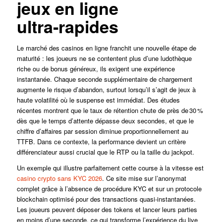
jeux en ligne
ultra‑rapides
Le marché des casinos en ligne franchit une nouvelle étape de
maturité : les joueurs ne se contentent plus d’une ludothèque
riche ou de bonus généreux, ils exigent une expérience
instantanée. Chaque seconde supplémentaire de chargement
augmente le risque d’abandon, surtout lorsqu’il s’agit de jeux à
haute volatilité où le suspense est immédiat. Des études
récentes montrent que le taux de rétention chute de près de 30 %
dès que le temps d’attente dépasse deux secondes, et que le
chiffre d’affaires par session diminue proportionnellement au
TTFB. Dans ce contexte, la performance devient un critère
différenciateur aussi crucial que le RTP ou la taille du jackpot.
Un exemple qui illustre parfaitement cette course à la vitesse est
casino crypto sans KYC 2026
. Ce site mise sur l’anonymat
complet grâce à l’absence de procédure KYC et sur un protocole
blockchain optimisé pour des transactions quasi‑instantanées.
Les joueurs peuvent déposer des tokens et lancer leurs parties
en moins d’une seconde, ce qui transforme l’expérience du live