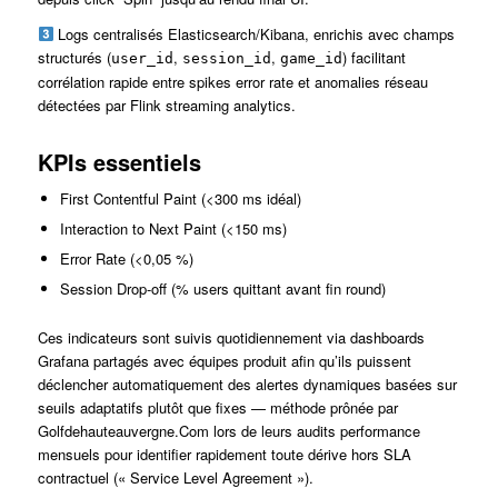
Logs centralisés Elasticsearch/Kibana, enrichis avec champs
structurés (
,
,
) facilitant
user_id
session_id
game_id
corrélation rapide entre spikes error rate et anomalies réseau
détectées par Flink streaming analytics.
KPIs essentiels
First Contentful Paint (<300 ms idéal)
Interaction to Next Paint (<150 ms)
Error Rate (<0,05 %)
Session Drop-off (% users quittant avant fin round)
Ces indicateurs sont suivis quotidiennement via dashboards
Grafana partagés avec équipes produit afin qu’ils puissent
déclencher automatiquement des alertes dynamiques basées sur
seuils adaptatifs plutôt que fixes — méthode prônée par
Golfdehauteauvergne.Com lors de leurs audits performance
mensuels pour identifier rapidement toute dérive hors SLA
contractuel (« Service Level Agreement »).