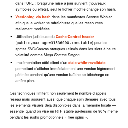
dans l’URL ; lorsqu’une mise à jour survient (nouveaux
symboles ou effets), seul le fichier modifié change son hash.
Versioning via hash
dans les manifestes Service Worker
afin que le worker ne rafraîchisse que les ressources
réellement modifiées.
Utilisation judicieuse du
Cache‑Control header
(
) pour les
public,max-age=31536000,immutable
sprites SVG/Canvas statiques utilisés dans les slots à haute
volatilité comme
Mega Fortune Dragon
.
Implémentation côté client d’un
stale‑while‑revalidate
permettant d’afficher immédiatement une version légèrement
périmée pendant qu’une version fraîche se télécharge en
arrière‑plan.
Ces techniques limitent non seulement le nombre d’appels
réseau mais assurent aussi que chaque spin démarre avec tous
les éléments visuels déjà disponibles dans la mémoire locale —
essentiel quand on vise un RTP stable au-dessus de 96 % même
pendant les rushs promotionnels « free spins ».