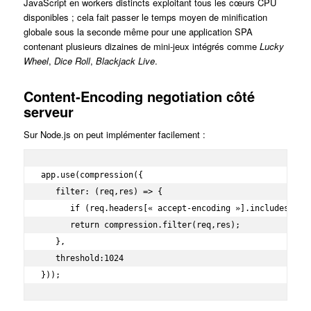
JavaScript en workers distincts exploitant tous les cœurs CPU
disponibles ; cela fait passer le temps moyen de minification
globale sous la seconde même pour une application SPA
contenant plusieurs dizaines de mini‑jeux intégrés comme
Lucky
Wheel
,
Dice Roll
,
Blackjack Live
.
Content‑Encoding negotiation côté
serveur
Sur Node.js on peut implémenter facilement :
app.use(compression({

   filter: (req,res) => {

      if (req.headers[« accept-encoding »].includes(« zs
      return compression.filter(req,res);

   },

   threshold:1024
