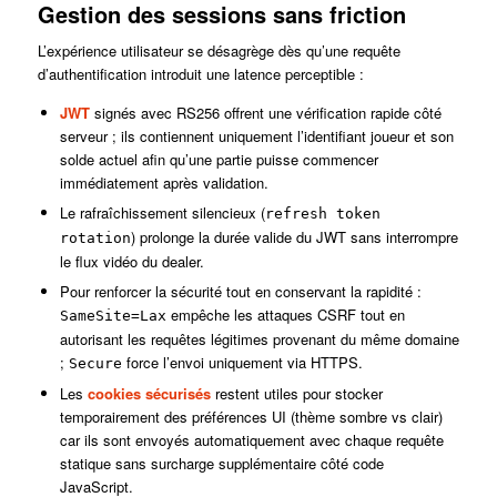
Gestion des sessions sans friction
L’expérience utilisateur se désagrège dès qu’une requête
d’authentification introduit une latence perceptible :
JWT
signés avec RS256 offrent une vérification rapide côté
serveur ; ils contiennent uniquement l’identifiant joueur et son
solde actuel afin qu’une partie puisse commencer
immédiatement après validation.
Le rafraîchissement silencieux (
refresh token
) prolonge la durée valide du JWT sans interrompre
rotation
le flux vidéo du dealer.
Pour renforcer la sécurité tout en conservant la rapidité :
empêche les attaques CSRF tout en
SameSite=Lax
autorisant les requêtes légitimes provenant du même domaine
;
force l’envoi uniquement via HTTPS.
Secure
Les
cookies sécurisés
restent utiles pour stocker
temporairement des préférences UI (thème sombre vs clair)
car ils sont envoyés automatiquement avec chaque requête
statique sans surcharge supplémentaire côté code
JavaScript.