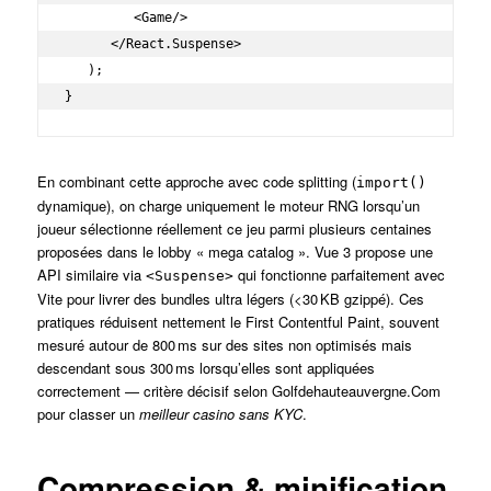
         <Game/>

      </React.Suspense>

   );

En combinant cette approche avec code splitting (
import()
dynamique), on charge uniquement le moteur RNG lorsqu’un
joueur sélectionne réellement ce jeu parmi plusieurs centaines
proposées dans le lobby « mega catalog ». Vue 3 propose une
API similaire via
qui fonctionne parfaitement avec
<Suspense>
Vite pour livrer des bundles ultra légers (<30 KB gzippé). Ces
pratiques réduisent nettement le First Contentful Paint, souvent
mesuré autour de 800 ms sur des sites non optimisés mais
descendant sous 300 ms lorsqu’elles sont appliquées
correctement — critère décisif selon Golfdehauteauvergne.Com
pour classer un
meilleur casino sans KYC
.
Compression & minification