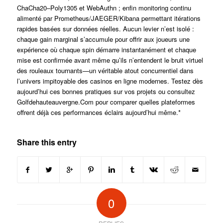
ChaCha20–Poly1305 et WebAuthn ; enfin monitoring continu
alimenté par Prometheus/JAEGER/Kibana permettant itérations
rapides basées sur données réelles. Aucun levier n’est isolé :
chaque gain marginal s’accumule pour offrir aux joueurs une
expérience où chaque spin démarre instantanément et chaque
mise est confirmée avant même qu’ils n’entendent le bruit virtuel
des rouleaux tournants—un véritable atout concurrentiel dans
l’univers impitoyable des casinos en ligne modernes. Testez dès
aujourd’hui ces bonnes pratiques sur vos projets ou consultez
Golfdehauteauvergne.Com pour comparer quelles plateformes
offrent déjà ces performances éclairs aujourd’hui même.*
Share this entry
0