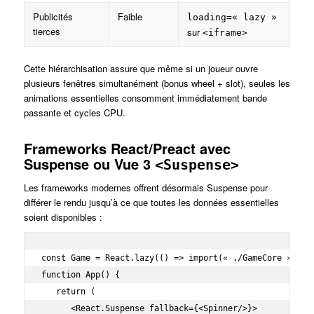
Publicités
Faible
loading=« lazy »
tierces
sur
<iframe>
Cette hiérarchisation assure que même si un joueur ouvre
plusieurs fenêtres simultanément (bonus wheel + slot), seules les
animations essentielles consomment immédiatement bande
passante et cycles CPU.
Frameworks React/Preact avec
Suspense ou Vue 3
<Suspense>
Les frameworks modernes offrent désormais Suspense pour
différer le rendu jusqu’à ce que toutes les données essentielles
soient disponibles :
const Game = React.lazy(() => import(« ./GameCore »));

function App() {

   return (

      <React.Suspense fallback={<Spinner/>}>
