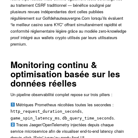
au traitement CSRF traditionnel — bénéfice souligné par
plusieurs revues indépendantes dont celles publiées
régulièrement sur Golfdehauteauvergne.Com lorsqu’ils évaluent
“le meilleur casino sans KYC” offrant simultanément rapidité et
conformité réglementaire légère grâce au modèle zero‐knowledge
proof intégré aux wallets crypto utilisés par leurs utilisateurs
premium.
Monitoring continu &
optimisation basée sur les
données réelles
Un pipeline observabilité complet repose sur trois piliers :
Métriques Prometheus récoltées toutes les secondes :
,
http_request_duration_seconds
,
.
game_spin_latency_ms
db_query_time_seconds
Traces Jaeger/OpenTelemetry injectées depuis chaque
service microservice afin de visualiser end‑to‑end latency chain
depuis click “Spin” jusqu’au rendu final UI.