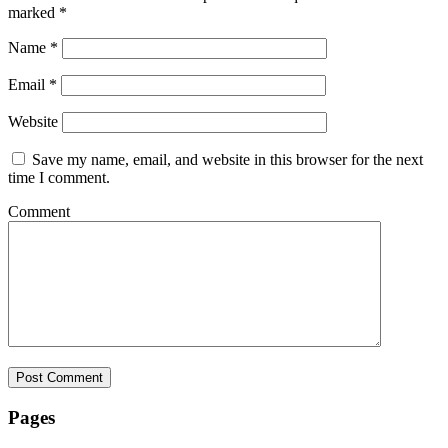
marked
*
Name
*
Email
*
Website
Save my name, email, and website in this browser for the next
time I comment.
Comment
Pages