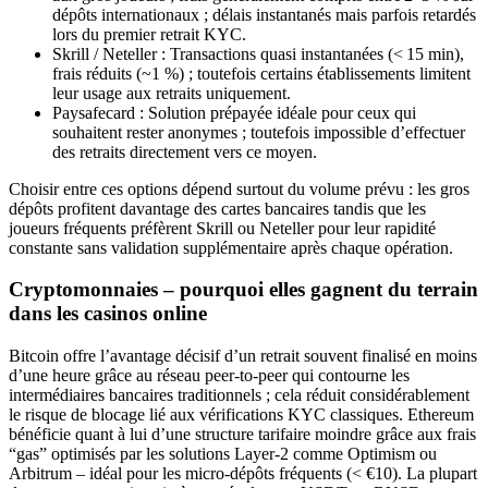
dépôts internationaux ; délais instantanés mais parfois retardés
lors du premier retrait KYC.
Skrill / Neteller : Transactions quasi instantanées (< 15 min),
frais réduits (~1 %) ; toutefois certains établissements limitent
leur usage aux retraits uniquement.
Paysafecard : Solution prépayée idéale pour ceux qui
souhaitent rester anonymes ; toutefois impossible d’effectuer
des retraits directement vers ce moyen.
Choisir entre ces options dépend surtout du volume prévu : les gros
dépôts profitent davantage des cartes bancaires tandis que les
joueurs fréquents préfèrent Skrill ou Neteller pour leur rapidité
constante sans validation supplémentaire après chaque opération.
Cryptomonnaies – pourquoi elles gagnent du terrain
dans les casinos online
Bitcoin offre l’avantage décisif d’un retrait souvent finalisé en moins
d’une heure grâce au réseau peer‑to‑peer qui contourne les
intermédiaires bancaires traditionnels ; cela réduit considérablement
le risque de blocage lié aux vérifications KYC classiques. Ethereum
bénéficie quant à lui d’une structure tarifaire moindre grâce aux frais
“gas” optimisés par les solutions Layer‑2 comme Optimism ou
Arbitrum – idéal pour les micro‑dépôts fréquents (< €10). La plupart