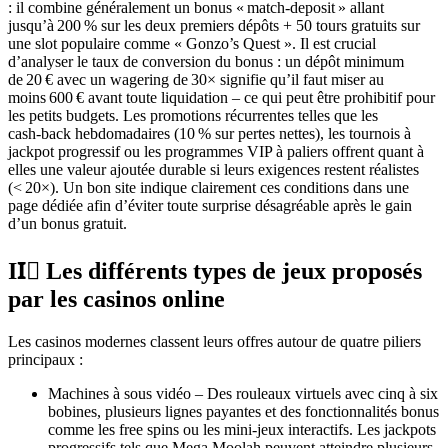
: il combine généralement un bonus « match‑deposit » allant
jusqu’à 200 % sur les deux premiers dépôts + 50 tours gratuits sur
une slot populaire comme « Gonzo’s Quest ». Il est crucial
d’analyser le taux de conversion du bonus : un dépôt minimum
de 20 € avec un wagering de 30× signifie qu’il faut miser au
moins 600 € avant toute liquidation – ce qui peut être prohibitif pour
les petits budgets. Les promotions récurrentes telles que les
cash‑back hebdomadaires (10 % sur pertes nettes), les tournois à
jackpot progressif ou les programmes VIP à paliers offrent quant à
elles une valeur ajoutée durable si leurs exigences restent réalistes
(< 20×). Un bon site indique clairement ces conditions dans une
page dédiée afin d’éviter toute surprise désagréable après le gain
d’un bonus gratuit.
II️⃣ Les différents types de jeux proposés
par les casinos online
Les casinos modernes classent leurs offres autour de quatre piliers
principaux :
Machines à sous vidéo – Des rouleaux virtuels avec cinq à six
bobines, plusieurs lignes payantes et des fonctionnalités bonus
comme les free spins ou les mini‑jeux interactifs. Les jackpots
progressifs tels que Mega Moolah peuvent atteindre plusieurs