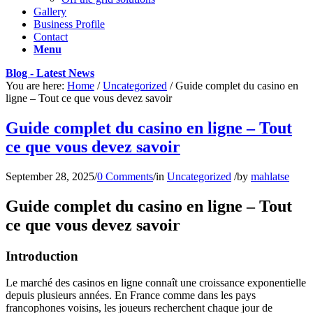
Gallery
Business Profile
Contact
Menu
Blog - Latest News
You are here:
Home
/
Uncategorized
/
Guide complet du casino en
ligne – Tout ce que vous devez savoir
Guide complet du casino en ligne – Tout
ce que vous devez savoir
September 28, 2025
/
0 Comments
/
in
Uncategorized
/
by
mahlatse
Guide complet du casino en ligne – Tout
ce que vous devez savoir
Introduction
Le marché des casinos en ligne connaît une croissance exponentielle
depuis plusieurs années. En France comme dans les pays
francophones voisins, les joueurs recherchent chaque jour de