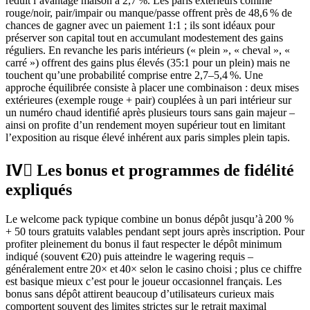
réduit l’avantage maison à 2,7 %. Les paris extérieurs comme
rouge/noir, pair/impair ou manque/passe offrent près de 48,6 % de
chances de gagner avec un paiement 1:1 ; ils sont idéaux pour
préserver son capital tout en accumulant modestement des gains
réguliers. En revanche les paris intérieurs (« plein », « cheval », «
carré ») offrent des gains plus élevés (35:1 pour un plein) mais ne
touchent qu’une probabilité comprise entre 2,7–5,4 %. Une
approche équilibrée consiste à placer une combinaison : deux mises
extérieures (exemple rouge + pair) couplées à un pari intérieur sur
un numéro chaud identifié après plusieurs tours sans gain majeur –
ainsi on profite d’un rendement moyen supérieur tout en limitant
l’exposition au risque élevé inhérent aux paris simples plein tapis.
IV️⃣ Les bonus et programmes de fidélité
expliqués
Le welcome pack typique combine un bonus dépôt jusqu’à 200 %
+ 50 tours gratuits valables pendant sept jours après inscription. Pour
profiter pleinement du bonus il faut respecter le dépôt minimum
indiqué (souvent €20) puis atteindre le wagering requis –
généralement entre 20× et 40× selon le casino choisi ; plus ce chiffre
est basique mieux c’est pour le joueur occasionnel français. Les
bonus sans dépôt attirent beaucoup d’utilisateurs curieux mais
comportent souvent des limites strictes sur le retrait maximal