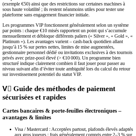
(exemple €50) ainsi que des restrictions sur certaines machines à
sous haute volatilité ; ils restent néanmoins utiles pour tester une
plateforme sans engagement financier initiale.
Les programmes VIP fonctionnent généralement selon un système
par points : chaque €10 misés rapportent un point qui s’accumule
mensuellement et débloque différents paliers (« Silver », « Gold », «
Platinum »). Les avantages varient – cash‑back quotidien allant
jusqu’à 15 % sur pertes nettes, limites de mise augmentées,
gestionnaire personnel dédié ou invitations exclusives à des tournois
privés avec prize‑pool élevé (> €10 000). Un programme bien
structuré indique clairement combien il faut jouer pour passer au
niveau suivant afin d’éviter toute ambiguïté lors du calcul du retour
sur investissement potentiel du statut VIP.
V️⃣ Guide des méthodes de paiement
sécurisées et rapides
Cartes bancaires & porte‑feuilles électroniques –
avantages & limites
Visa / Mastercard : Acceptées partout, plafonds élevés adaptés
aux gros joueurs ; frais généralement compris entre 2–3 % sur