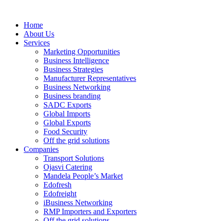
Home
About Us
Services
Marketing Opportunities
Business Intelligence
Business Strategies
Manufacturer Representatives
Business Networking
Business branding
SADC Exports
Global Imports
Global Exports
Food Security
Off the grid solutions
Companies
Transport Solutions
Ojasvi Catering
Mandela People’s Market
Edofresh
Edofreight
iBusiness Networking
RMP Importers and Exporters
Off the grid solutions