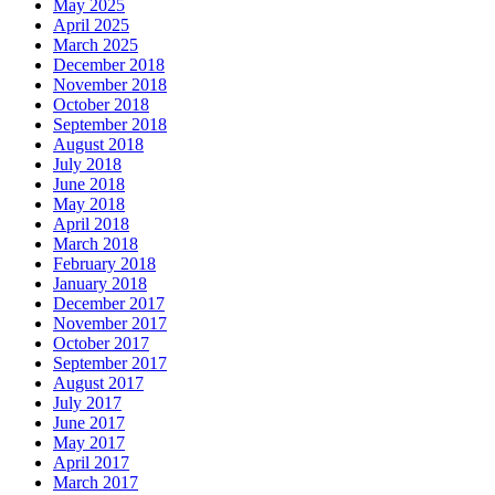
May 2025
April 2025
March 2025
December 2018
November 2018
October 2018
September 2018
August 2018
July 2018
June 2018
May 2018
April 2018
March 2018
February 2018
January 2018
December 2017
November 2017
October 2017
September 2017
August 2017
July 2017
June 2017
May 2017
April 2017
March 2017