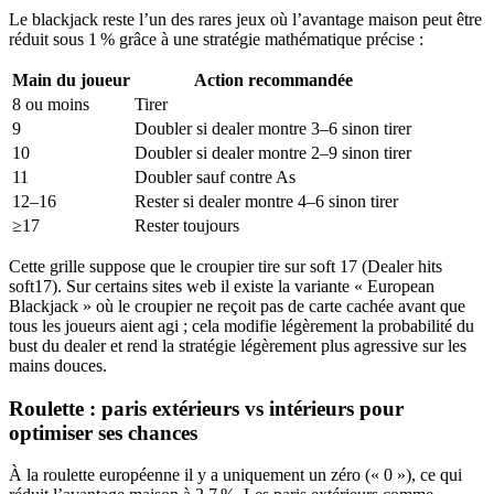
Le blackjack reste l’un des rares jeux où l’avantage maison peut être
réduit sous 1 % grâce à une stratégie mathématique précise :
Main du joueur
Action recommandée
8 ou moins
Tirer
9
Doubler si dealer montre 3–6 sinon tirer
10
Doubler si dealer montre 2–9 sinon tirer
11
Doubler sauf contre As
12–16
Rester si dealer montre 4–6 sinon tirer
≥17
Rester toujours
Cette grille suppose que le croupier tire sur soft 17 (Dealer hits
soft17). Sur certains sites web il existe la variante « European
Blackjack » où le croupier ne reçoit pas de carte cachée avant que
tous les joueurs aient agi ; cela modifie légèrement la probabilité du
bust du dealer et rend la stratégie légèrement plus agressive sur les
mains douces.
Roulette : paris extérieurs vs intérieurs pour
optimiser ses chances
À la roulette européenne il y a uniquement un zéro (« 0 »), ce qui