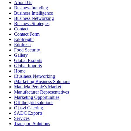
About Us
Business branding
Business Intelligence
Business Networking
Business Strategies
Contact
Contact Form
Edofreight
Edofresh
Food Security
Gallery
Global Exports
Global Imports
Home
iBusiness Networking
iMarketing Business Solutions
Mandela People’s Market
Manufacturer Representatives
Marketing Opportunities
Off the grid solutions
Ojasvi Catering
SADC Exports
Services
Transport Solutions