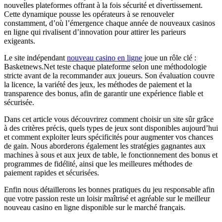
nouvelles plateformes offrant à la fois sécurité et divertissement.
Cette dynamique pousse les opérateurs à se renouveler
constamment, d’où l’émergence chaque année de nouveaux casinos
en ligne qui rivalisent d’innovation pour attirer les parieurs
exigeants.
Le site indépendant
nouveau casino en ligne
joue un rôle clé :
Basketnews.Net teste chaque plateforme selon une méthodologie
stricte avant de la recommander aux joueurs. Son évaluation couvre
la licence, la variété des jeux, les méthodes de paiement et la
transparence des bonus, afin de garantir une expérience fiable et
sécurisée.
Dans cet article vous découvrirez comment choisir un site sûr grâce
à des critères précis, quels types de jeux sont disponibles aujourd’hui
et comment exploiter leurs spécificités pour augmenter vos chances
de gain. Nous aborderons également les stratégies gagnantes aux
machines à sous et aux jeux de table, le fonctionnement des bonus et
programmes de fidélité, ainsi que les meilleures méthodes de
paiement rapides et sécurisées.
Enfin nous détaillerons les bonnes pratiques du jeu responsable afin
que votre passion reste un loisir maîtrisé et agréable sur le meilleur
nouveau casino en ligne disponible sur le marché français.