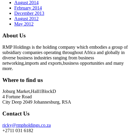
August 2014
February 2014
December 2013
August 2012
May 2012
About Us
RMP Holdings is the holding company which embodies a group of
subsidiary companies operating throughout Africa and globally in
diverse business industries ranging from business
networking,imports and exports,business opportunities and many
more.
Where to find us
Joburg Market,Hall1BlockD
4 Fortune Road
City Deep 2049 Johannesburg, RSA
Contact Us
ricky@rmpholdings.co.za
+2711 031 6182