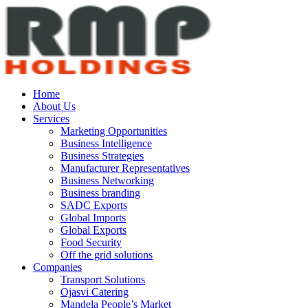
Home
About Us
Services
Marketing Opportunities
Business Intelligence
Business Strategies
Manufacturer Representatives
Business Networking
Business branding
SADC Exports
Global Imports
Global Exports
Food Security
Off the grid solutions
Companies
Transport Solutions
Ojasvi Catering
Mandela People’s Market