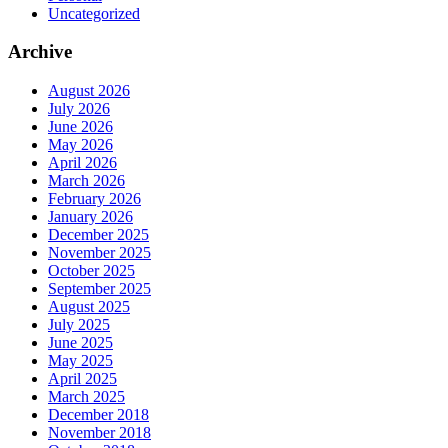
Uncategorized
Archive
August 2026
July 2026
June 2026
May 2026
April 2026
March 2026
February 2026
January 2026
December 2025
November 2025
October 2025
September 2025
August 2025
July 2025
June 2025
May 2025
April 2025
March 2025
December 2018
November 2018