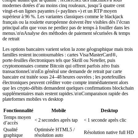
modernes dotées d’au moins cinq rouleaux, jusqu’à quatre cent
vingt‑et‑un lignes payantes (« paylines ») et un RTP moyen
supérieur à 96 %. Les variantes classiques comme le blackjack
français ou la roulette européenne doivent être visibles dès l’écran
principal afin que vous ne perdiez pas de temps à fouiller dans les
menus.\n\nAnalyse des méthodes de paiement sécurisées & temps
de retrait
Les options bancaires varient selon la zone géographique mais trois
familles restent incontournables : cartes Visa/MasterCard®,
porte‑feuilles électroniques tels que Skrill ou Neteller, puis
cryptomonnaies comme Bitcoin qui offrent parfois zéro frais
transactionnel.\n\nEn général une demande de retrait par carte
bancaire est traitée sous 24–48 heures ouvrées ; les portefeuilles
électroniques peuvent créditer votre compte immédiatement alors
que les crypto‑débits demandent quelques confirmations blockchain
supplémentaires mais restent rapides.\n\nComparaison rapide des
plateformes mobiles vs desktop
Fonctionnalité
Mobile
Desktop
Temps moyen
< 2 secondes après tap
< 1 seconde après clic
d’accès
Qualité
Optimisée HTML5 /
Résolution native full HD
graphique
résolution auto