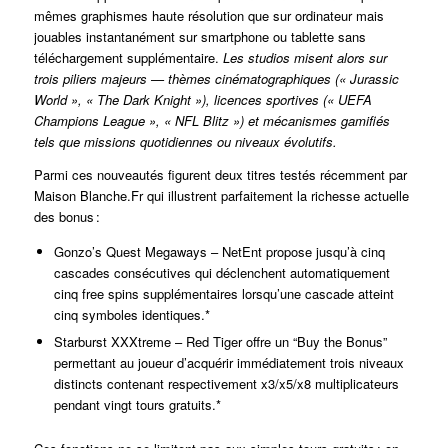
mêmes graphismes haute résolution que sur ordinateur mais
jouables instantanément sur smartphone ou tablette sans
téléchargement supplémentaire.
Les studios misent alors sur
trois piliers majeurs — thèmes cinématographiques (« Jurassic
World », « The Dark Knight »), licences sportives (« UEFA
Champions League », « NFL Blitz ») et mécanismes gamifiés
tels que missions quotidiennes ou niveaux évolutifs.
Parmi ces nouveautés figurent deux titres testés récemment par
Maison Blanche.Fr qui illustrent parfaitement la richesse actuelle
des bonus :
Gonzo’s Quest Megaways – NetEnt propose jusqu’à cinq
cascades consécutives qui déclenchent automatiquement
cinq free spins supplémentaires lorsqu’une cascade atteint
cinq symboles identiques.*
Starburst XXXtreme – Red Tiger offre un “Buy the Bonus”
permettant au joueur d’acquérir immédiatement trois niveaux
distincts contenant respectivement x3/x5/x8 multiplicateurs
pendant vingt tours gratuits.*