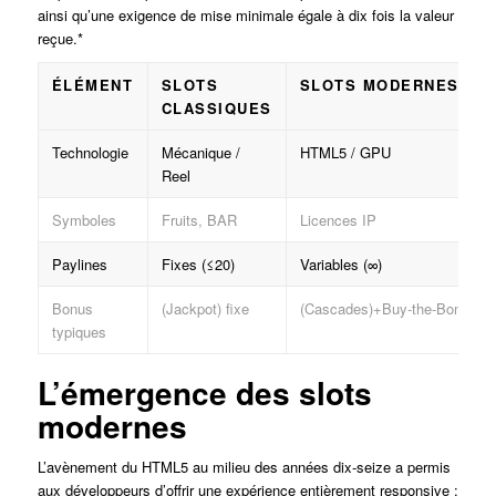
ainsi qu’une exigence de mise minimale égale à dix fois la valeur
reçue.*
ÉLÉMENT
SLOTS
SLOTS MODERNES
CLASSIQUES
Technologie
Mécanique /
HTML5 / GPU
Reel
Symboles
Fruits, BAR
Licences IP
Paylines
Fixes (≤20)
Variables (∞)
Bonus
(Jackpot) fixe
(Cascades)+Buy‑the‑Bonus
typiques
L’émergence des slots
modernes
L’avènement du HTML5 au milieu des années dix‑seize a permis
aux développeurs d’offrir une expérience entièrement responsive :