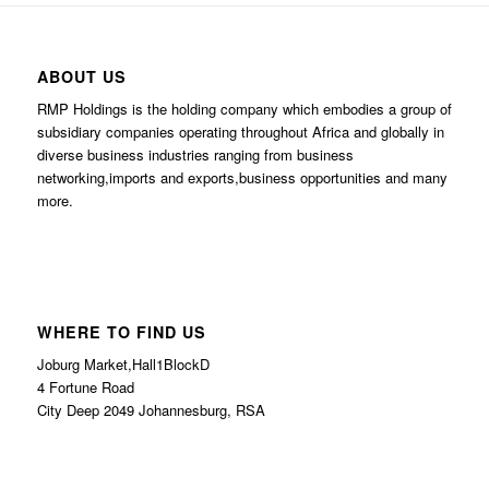
ABOUT US
RMP Holdings is the holding company which embodies a group of
subsidiary companies operating throughout Africa and globally in
diverse business industries ranging from business
networking,imports and exports,business opportunities and many
more.
WHERE TO FIND US
Joburg Market,Hall1BlockD
4 Fortune Road
City Deep 2049 Johannesburg, RSA