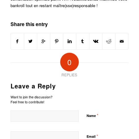
bankroll tout en restant maître(sse)responsable !
Share this entry
0
REPLIES
Leave a Reply
Want to join the discussion?
Feel free to contribute!
*
Name
*
Email