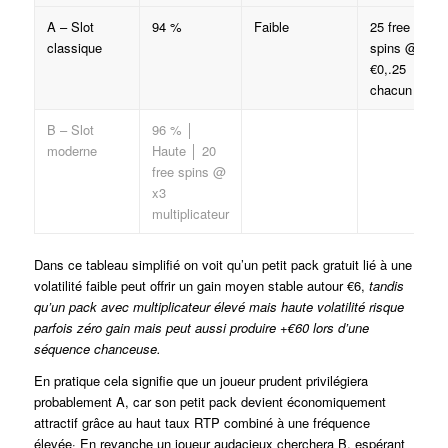
A – Slot
94 %
Faible
25 free
classique
spins @
€0,.25
chacun
B – Slot
96 % │
moderne
Haute │ 20
free spins @
x3
multiplicateur
Dans ce tableau simplifié on voit qu’un petit pack gratuit lié à une
volatilité faible peut offrir un gain moyen stable autour €6,
tandis
qu’un pack avec multiplicateur élevé mais haute volatilité risque
parfois zéro gain mais peut aussi produire +€60 lors d’une
séquence chanceuse.
En pratique cela signifie que un joueur prudent privilégiera
probablement A, car son petit pack devient économiquement
attractif grâce au haut taux R​TP combiné à une fréquence
élevée· En revanche un joueur audacieux cherchera B, espérant