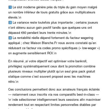
Le slot moderne génère près du triple du gain moyen malgré
un nombre inférieur de tours gratuits grâce aux multiplicateurs
élevés.\n
La variance reste toutefois plus importante ; certains joueurs
n’ont obtenu aucun gain positif tandis que quelques-uns ont
dépassé €60 pendant leurs trente minutes.\n
La rentabilité réelle dépend fortement du facteur wagering
appliqué ; chez Maison Blanche.Fr nous avons constaté qu’en
réduisant ce facteur via codes promo spécifiques (« low-wager »)
on augmente sensiblement ROI.\n
En résumé ,si votre objectif est optimiser votre bankroll,
privilégiez systématiquement ceux dont la promotion combine
plusieurs niveaux multiplier plutôt qu’un seul gros pack gratuit
statique comme c’est souvent proposé avec les machines
rétro.\n
Ces conclusions permettent donc aux amateurs français éclairés
— notamment ceux inscrits via nos comparatifs best-in-class —
\n \nde sélectionner intelligemment leurs sessions afin maximiser
rendement tout en respectant limites personnelles établies par