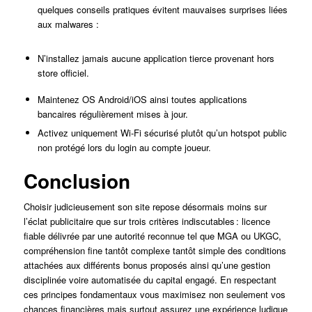
quelques conseils pratiques évitent mauvaises surprises liées
aux malwares :
N’installez jamais aucune application tierce provenant hors
store officiel.
Maintenez OS Android/iOS ainsi toutes applications
bancaires régulièrement mises à jour.
Activez uniquement Wi‑Fi sécurisé plutôt qu’un hotspot public
non protégé lors du login au compte joueur.
Conclusion
Choisir judicieusement son site repose désormais moins sur
l’éclat publicitaire que sur trois critères indiscutables : licence
fiable délivrée par une autorité reconnue tel que MGA ou UKGC,
compréhension fine tantôt complexe tantôt simple des conditions
attachées aux différents bonus proposés ainsi qu’une gestion
disciplinée voire automatisée du capital engagé.​ En respectant
ces principes fondamentaux vous maximisez non seulement vos
chances financières mais surtout assurez une expérience ludique