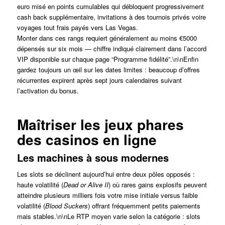
euro misé en points cumulables qui débloquent progressivement
cash back supplémentaire, invitations à des tournois privés voire
voyages tout frais payés vers Las Vegas.
Monter dans ces rangs requiert généralement au moins €5000
dépensés sur six mois — chiffre indiqué clairement dans l’accord
VIP disponible sur chaque page “Programme fidélité”.\n\nEnfin
gardez toujours un œil sur les dates limites : beaucoup d’offres
récurrentes expirent après sept jours calendaires suivant
l’activation du bonus.
Maîtriser les jeux phares
des casinos en ligne
Les machines à sous modernes
Les slots se déclinent aujourd’hui entre deux pôles opposés :
haute volatilité (
Dead or Alive II
) où rares gains explosifs peuvent
atteindre plusieurs milliers fois votre mise initiale versus faible
volatilité (
Blood Suckers
) offrant fréquemment petits paiements
mais stables.\n\nLe RTP moyen varie selon la catégorie : slots