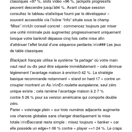
classiques ≈97 %, slots vidéo ≈96 %, jackpots progressifs
peuvent descendre jusqu’à94 %. Avant chaque session
consultez le tableau statistique fourni par le développeur –
souvent accessible via l’icône “Info” située sous le champ
“Mise”.\n\nUn conseil concret : commencez toujours par miser
une unité minimale puis augmentez progressivement uniquement
lorsque votre bankroll dépasse cinq fois cette mise afin
d’atténuer l’effet brutal d’une séquence perdante.\n\n### Les jeux
de table classiques
Blackjack français
utilise le système “la partage” où votre main
vaut neuf ou dix peut être séparée immédiatement – cela diminue
légèrement l’avantage maison à environ 0·42 %. La stratégie
basique recommande notamment « stand on hard 17 » contre un
croupier montrant un As.\n\nEn
roulette européenne
, seul zéro
unique existe ; cela ramène l’avantage maison à 2·7 %
contre 5·26 % pour sa version américaine qui comporte double
zéro.
Parier « voisinage plein » sur trois numéros adjacents augmente
vos chances globales sans changer drastiquement la mise
totale.\n\nBaccarat reste simple : misez toujours « banker » car
elle possède un edge≈1·06 % contre « player »≈1·24 %. Le craps