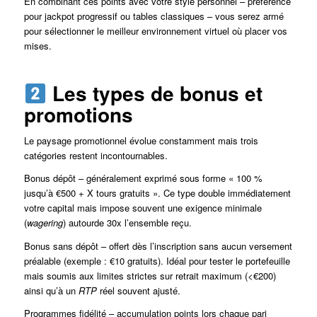
En combinant ces points avec votre style personnel – préférence
pour jackpot progressif ou tables classiques – vous serez armé
pour sélectionner le meilleur environnement virtuel où placer vos
mises.
Les types de bonus et
promotions
Le paysage promotionnel évolue constamment mais trois
catégories restent incontournables.
Bonus dépôt – généralement exprimé sous forme « 100 %
jusqu’à €500 + X tours gratuits ». Ce type double immédiatement
votre capital mais impose souvent une exigence minimale
(
wagering
) autourde 30x l’ensemble reçu.
Bonus sans dépôt – offert dès l’inscription sans aucun versement
préalable (exemple : €10 gratuits). Idéal pour tester le portefeuille
mais soumis aux limites strictes sur retrait maximum (<€200)
ainsi qu’à un
RTP
réel souvent ajusté.
Programmes fidélité – accumulation points lors chaque pari