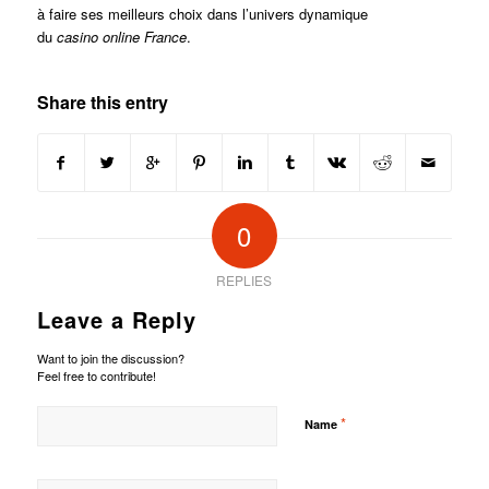
à faire ses meilleurs choix dans l’univers dynamique
du
casino online France
.
Share this entry
0
REPLIES
Leave a Reply
Want to join the discussion?
Feel free to contribute!
*
Name