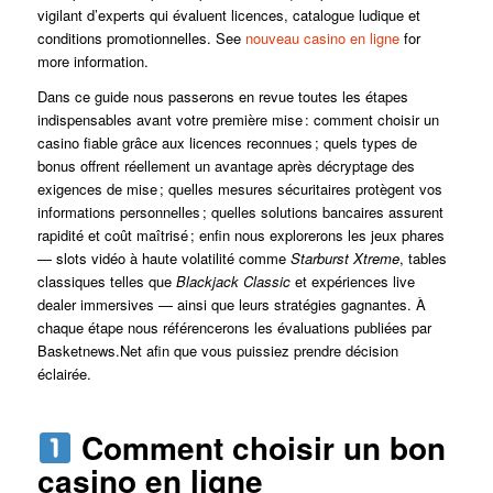
vigilant d’experts qui évaluent licences, catalogue ludique et
conditions promotionnelles. See
nouveau casino en ligne
for
more information.
Dans ce guide nous passerons en revue toutes les étapes
indispensables avant votre première mise : comment choisir un
casino fiable grâce aux licences reconnues ; quels types de
bonus offrent réellement un avantage après décryptage des
exigences de mise ; quelles mesures sécuritaires protègent vos
informations personnelles ; quelles solutions bancaires assurent
rapidité et coût maîtrisé ; enfin nous explorerons les jeux phares
— slots vidéo à haute volatilité comme
Starburst Xtreme
, tables
classiques telles que
Blackjack Classic
et expériences live
dealer immersives — ainsi que leurs stratégies gagnantes. À
chaque étape nous référencerons les évaluations publiées par
Basketnews.Net afin que vous puissiez prendre décision
éclairée.
Comment choisir un bon
casino en ligne