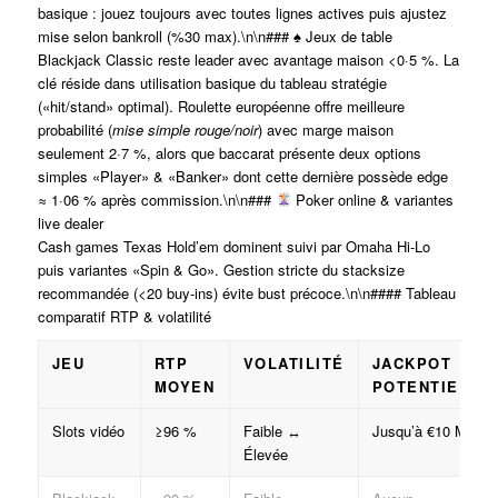
basique : jouez toujours avec toutes lignes actives puis ajustez
mise selon bankroll (%30 max).\n\n### ♠️ Jeux de table
Blackjack Classic reste leader avec avantage maison <0·5 %. La
clé réside dans utilisation basique du tableau stratégie
(«hit/stand» optimal). Roulette européenne offre meilleure
probabilité (
mise simple rouge/noir
) avec marge maison
seulement 2·7 %, alors que baccarat présente deux options
simples «Player» & «Banker» dont cette dernière possède edge
≈ 1·06 % après commission.\n\n###
Poker online & variantes
live dealer
Cash games Texas Hold’em dominent suivi par Omaha Hi-Lo
puis variantes «Spin & Go». Gestion stricte du stacksize
recommandée (<20 buy‑ins) évite bust précoce.\n\n#### Tableau
comparatif RTP & volatilité
JEU
RTP
VOLATILITÉ
JACKPOT
MOYEN
POTENTIEL
Slots vidéo
≥96 %
Faible ↔︎
Jusqu’à €10 M
Élevée