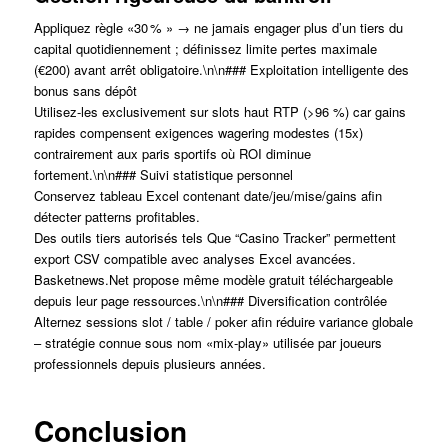
Appliquez règle «30 % » → ne jamais engager plus d’un tiers du
capital quotidiennement ; définissez limite pertes maximale
(€200) avant arrêt obligatoire.\n\n### Exploitation intelligente des
bonus sans dépôt
Utilisez-les exclusivement sur slots haut RTP (>96 %) car gains
rapides compensent exigences wagering modestes (15x)
contrairement aux paris sportifs où ROI diminue
fortement.\n\n### Suivi statistique personnel
Conservez tableau Excel contenant date/jeu/mise/gains afin
détecter patterns profitables.
Des outils tiers autorisés tels Que “Casino Tracker” permettent
export CSV compatible avec analyses Excel avancées.
Basketnews.Net propose même modèle gratuit téléchargeable
depuis leur page ressources.\n\n### Diversification contrôlée
Alternez sessions slot / table / poker afin réduire variance globale
– stratégie connue sous nom «mix‑play» utilisée par joueurs
professionnels depuis plusieurs années.
Conclusion