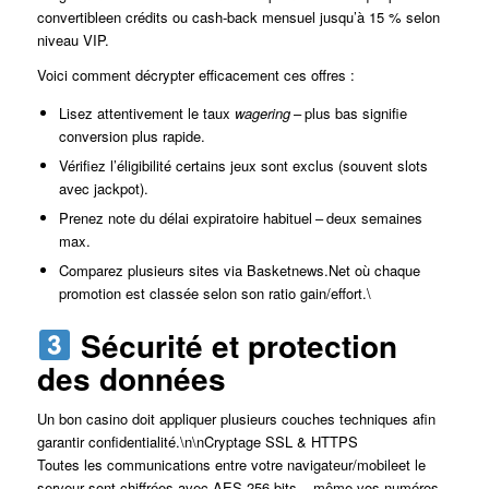
convertibleen crédits ou cash‑back mensuel jusqu’à 15 % selon
niveau VIP.
Voici comment décrypter efficacement ces offres :
Lisez attentivement le taux
wagering
– plus bas signifie
conversion plus rapide.
Vérifiez l’éligibilité certains jeux sont exclus (souvent slots
avec jackpot).
Prenez note du délai expiratoire habituel – deux semaines
max.
Comparez plusieurs sites via Basketnews.Net où chaque
promotion est classée selon son ratio gain/effort.\
Sécurité et protection
des données
Un bon casino doit appliquer plusieurs couches techniques afin
garantir confidentialité.\n\nCryptage SSL & HTTPS
Toutes les communications entre votre navigateur/mobile​et le
serveur sont chiffrées avec AES‑256 bits – même vos numéros