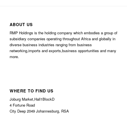
ABOUT US
RMP Holdings is the holding company which embodies a group of
subsidiary companies operating throughout Africa and globally in
diverse business industries ranging from business
networking,imports and exports,business opportunities and many
more.
WHERE TO FIND US
Joburg Market,Hall1BlockD
4 Fortune Road
City Deep 2049 Johannesburg, RSA