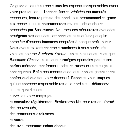
Ce guide a passé au crible tous les aspects indispensables avant
votre premier pari — licences fiables vérifiées via autorités
reconnues, lecture précise des conditions promotionnelles grâce
aux conseils issus notammentdes revues indépendantes
proposées par Basketnews.Net, mesures sécuritaires avancées
protégeant vos données personnelles ainsi qu’une panoplie
complète d’options bancaires adaptées à chaque profil joueur.​
Nous avons exploré ensemble machines à sous vidéo très
volatiles comme
Starburst Xtreme
, tables classiques telles que
Blackjack Classic
, ainsi leurs stratégies optimales permettant
parfois mêmede transformer modestes mises initiales​en gains
conséquents.​ Enfin nos recommandations mobiles garantissent
confort quel que soit votre dispositif.​ Rappelez‑vous toujours
qu’une approche responsable reste primordiale — définissez
limites quotidiennes,
surveillez votre temps jeu,
et consultez régulièrement Basketnews.Net pour rester informé
des nouveautés,
des promotions exclusives
et surtout
des avis impartiaux aidant chacun