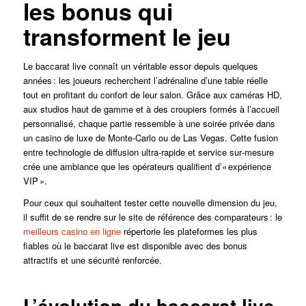
les bonus qui
transforment le jeu
Le baccarat live connaît un véritable essor depuis quelques
années : les joueurs recherchent l’adrénaline d’une table réelle
tout en profitant du confort de leur salon. Grâce aux caméras HD,
aux studios haut de gamme et à des croupiers formés à l’accueil
personnalisé, chaque partie ressemble à une soirée privée dans
un casino de luxe de Monte‑Carlo ou de Las Vegas. Cette fusion
entre technologie de diffusion ultra‑rapide et service sur‑mesure
crée une ambiance que les opérateurs qualifient d’« expérience
VIP ».
Pour ceux qui souhaitent tester cette nouvelle dimension du jeu,
il suffit de se rendre sur le site de référence des comparateurs : le
meilleurs casino en ligne
répertorie les plateformes les plus
fiables où le baccarat live est disponible avec des bonus
attractifs et une sécurité renforcée.
L’évolution du baccarat live