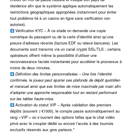
résidence afin que le système applique automatiquement les
restrictions géographiques appropriées (notamment pour éviter
tout problème lié à un casino en ligne sans verification non
autorisé).
Vérification KYC – À ce stade on demande une copie
numérique du passeport ou de la carte d’identité ainsi qu’une
preuve d’adresse récente (facture EDF ou relevé bancaire). Les
documents sont transmis via un canal crypté SSL/TLS ; certains
opérateurs offrent même la possibilité d’utiliser une
reconnaissance faciale instantanée pour accélérer le processus à
moins de deux minutes.
Définition des limites personnalisées – Une fois l’identité
confirmée, le joueur peut ajuster ses plafonds de dépôt quotidien
et mensuel ainsi que ses limites de mise maximale par main afin
d’adopter une approche responsable tout en restant performant
sur les tables haute‑mise.
Activation du statut VIP – Après validation des premiers
dépôts (souvent ≥ €1000), le compte passe automatiquement au
rang « VIP » où s’ouvrent des options telles que le chat vidéo
privé avec le croupier dédié ou encore l’accès à des tournois
exclusifs réservés aux gros parieurs.*