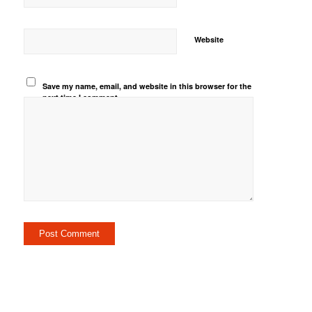
Website
Save my name, email, and website in this browser for the
next time I comment.