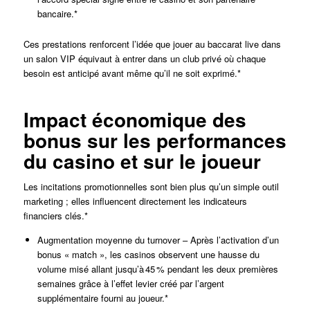
bancaire.*
Ces prestations renforcent l’idée que jouer au baccarat live dans
un salon VIP équivaut à entrer dans un club privé où chaque
besoin est anticipé avant même qu’il ne soit exprimé.*
Impact économique des
bonus sur les performances
du casino et sur le joueur
Les incitations promotionnelles sont bien plus qu’un simple outil
marketing ; elles influencent directement les indicateurs
financiers clés.*
Augmentation moyenne du turnover – Après l’activation d’un
bonus « match », les casinos observent une hausse du
volume misé allant jusqu’à 45 % pendant les deux premières
semaines grâce à l’effet levier créé par l’argent
supplémentaire fourni au joueur.*