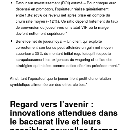
Retour sur investissement (ROI) estimé – Pour chaque euro
dépensé en promotion, l’opérateur réalise généralement
entre 1,8 € et 3 € de revenu net après prise en compte du
churn rate moyen (~12 %). Ce ratio dépend fortement du taux
de conversion du joueur vers un statut VIP où la marge
devient nettement supérieure.*
Bénéfice net du joueur loyal – Un client qui exploite
correctement son bonus peut atteindre un gain net moyen
supérieur à 30 % du montant initial reçu lorsqu’il respecte
scrupuleusement les exigences de wagering et utilise des
stratégies optimisées comme celles décrites précédemment.*
Ainsi, tant l’opérateur que le joueur tirent profit d’une relation
symbiotique alimentée par des offres ciblées.*
Regard vers l’avenir :
innovations attendues dans
le baccarat live et leurs
possibles nouvelles formes