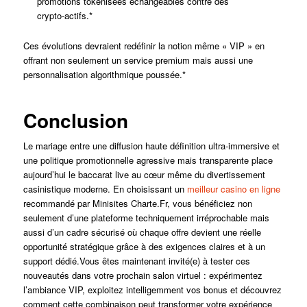
promotions tokenisées échangeables contre des
crypto‑actifs.*
Ces évolutions devraient redéfinir la notion même « VIP » en
offrant non seulement un service premium mais aussi une
personnalisation algorithmique poussée.*
Conclusion
Le mariage entre une diffusion haute définition ultra‑immersive et
une politique promotionnelle agressive mais transparente place
aujourd’hui le baccarat live au cœur même du divertissement
casinistique moderne. En choisissant un
meilleur casino en ligne
recommandé par Minisites Charte.Fr, vous bénéficiez non
seulement d’une plateforme techniquement irréprochable mais
aussi d’un cadre sécurisé où chaque offre devient une réelle
opportunité stratégique grâce à des exigences claires et à un
support dédié.Vous êtes maintenant invité(e) à tester ces
nouveautés dans votre prochain salon virtuel : expérimentez
l’ambiance VIP, exploitez intelligemment vos bonus et découvrez
comment cette combinaison peut transformer votre expérience