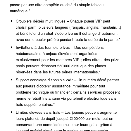
passe par une offre complète au-delà du simple tableau
numérique.*
Croupiers dédiés multilingues – Chaque joueur VIP peut
choisir parmi plusieurs langues (français, anglais, mandarin…)
et bénéficier d’un chat vidéo privé où il échange directement
avec son croupier préféré pendant toute la durée de la partie.*
Invitations à des tournois privés – Des compétitions
hebdomadaires à enjeux élevés sont organisées
exclusivement pour les membres VIP ; elles offrent des prize
pools pouvant dépasser €50 000 ainsi que des places
réservées dans les futures séries internationales.*
Support concierge disponible 24/7 – Un numéro dédié permet
aux joueurs d’obtenir assistance immédiate pour tout
problème technique ou financier ; certains services proposent
même le retrait instantané via portefeuille électronique sans
frais supplémentaires.*
Limites élevées sans frais – Les joueurs peuvent augmenter
leurs plafonds de dépôt jusqu’à €100 000 par mois tout en
conservant une commission nulle sur leurs gains grâce à
l’accord spécial signé entre le casino et son partenaire