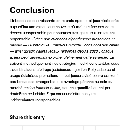
Conclusion
L’interconnexion croissante entre paris sportifs et jeux vidéo crée
aujourd’hui une dynamique nouvelle où maîtrise fine des cotes
devient indispensable pour optimiser ses gains tout_en restant
responsable.
Grâce aux avancées algorithmique présentées ci-
dessus — IA prédictive , cash‑out hybride , odds boosters ciblés
— ainsi qu’aux cadres légaux renforcés depuis 2020 , chaque
acteur peut désormais exploiter pleinement cette synergie.
En
suivant méthodiquement nos stratégies – suivi constantdes odds
, combinaisons arbitrage judicieuses , gestion Kelly adaptée et
usage éclairédes promotions –, tout joueur avisé pourra convertir
ces tendances émergentes into avantage pérenne au sein du
marché
casino francais online
, soutenu quantitatifement par
doufeFran ce Lebfilm.F qui continued’offrir analyses
indépendantes indispensables._
Share this entry