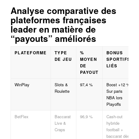
Analyse comparative des
plateformes françaises
leader en matière de
“payouts” améliorés
PLATEFORME
TYPE
%
BONUS
DE JEU
MOYEN
SPORTIFS
DE
LIÉS
PAYOUT
WinPlay
Slots &
97,4 %
Boost +12 %
Roulette
Sur paris
NBA lors
Playoffs
BetFlex
Baccarat
96,9 %
Cash‑out
Live &
hybride
Craps
football +
baccarat dès