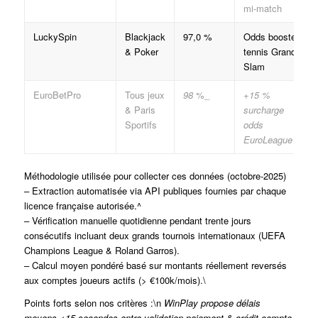
mi‑match
LuckySpin
Blackjack
97,0 %
Odds booster
& Poker
tennis Grand
Slam
EuroBetPro
Tous jeux
98
%_
+15 %
& Paris
surcharge
Sportifs
odds
EuroLeague
Méthodologie utilisée pour collecter ces données (octobre‑2025)
– Extraction automatisée via API publiques fournies par chaque
licence française autorisée.^
– Vérification manuelle quotidienne pendant trente jours
consécutifs incluant deux grands tournois internationaux (UEFA
Champions League & Roland Garros).
– Calcul moyen pondéré basé sur montants réellement reversés
aux comptes joueurs actifs (> €100k/mois).\
Points forts selon nos critères :\n
WinPlay propose délais
moyens <15 secondes entre validation paiement & crédit compte