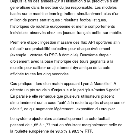
Depuis la fin des années‑2010 l’utilisation d’IA prédictive s’est
généralisée dans le secteur du jeu responsable. Les modèles
basés sur le machine learning traitent simultanément plus d’un
million de points statistiques : résultats footballistiques,
historiques de roulette européenne et même comportements
individuels observés chez les joueurs français actifs sur mobile.
Première étape : ingestion massive des flux API sportives afin
d’établir une probabilité objective pour chaque événement
(exemple : victoire du PSG à domicile). Deuxième étape :
croisement avec la base historique des tours gagnants à la
roulette pour calibrer un ajustement dynamique de la cote
affichée toutes les cinq secondes.
Cas pratique : lors d’un match opposant Lyon à Marseille l’IA
détecte un pic soudain d’enjeux sur le pari “plus/moins 5‑goals”.
En parallèle elle remarque que plusieurs utilisateurs placent
simultanément sur la case “pair” à la roulette après chaque corner
décisif, ce qui augmente légèrement l’exposition du croupier.
Le système ajuste alors automatiquement la cote football
passant de 1,85 à 1,77 tout en réduisant marginalement celle de
la roulette européenne de 98,5 % à 98,3 % RTP.