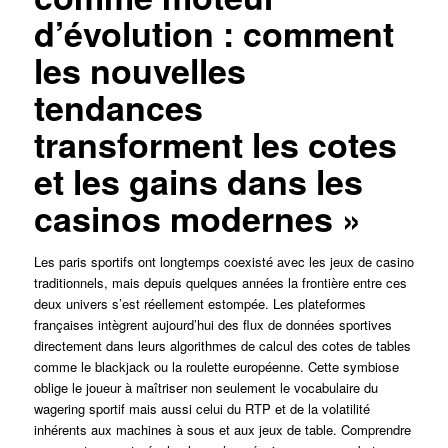
d’évolution : comment
les nouvelles
tendances
transforment les cotes
et les gains dans les
casinos modernes »
Les paris sportifs ont longtemps coexisté avec les jeux de casino
traditionnels, mais depuis quelques années la frontière entre ces
deux univers s’est réellement estompée. Les plateformes
françaises intègrent aujourd’hui des flux de données sportives
directement dans leurs algorithmes de calcul des cotes de tables
comme le blackjack ou la roulette européenne. Cette symbiose
oblige le joueur à maîtriser non seulement le vocabulaire du
wagering sportif mais aussi celui du RTP et de la volatilité
inhérents aux machines à sous et aux jeux de table. Comprendre