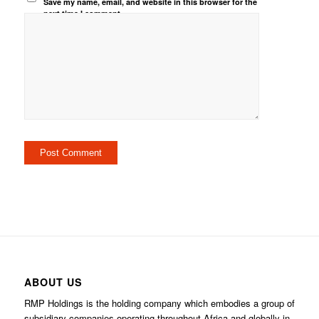
Save my name, email, and website in this browser for the
next time I comment.
ABOUT US
RMP Holdings is the holding company which embodies a group of
subsidiary companies operating throughout Africa and globally in