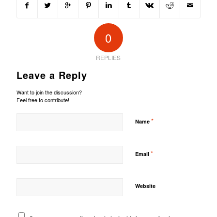
0
REPLIES
Leave a Reply
Want to join the discussion?
Feel free to contribute!
*
Name
*
Email
Website