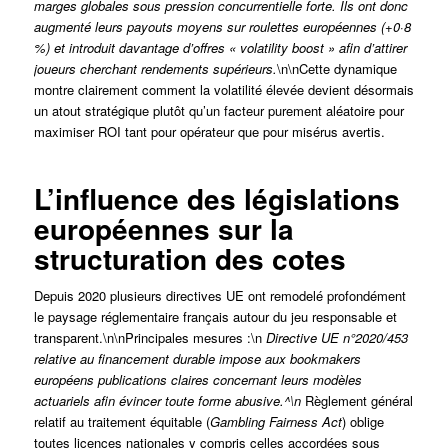
marges globales sous pression concurrentielle forte.​ Ils ont donc
augmenté leurs payouts moyens sur roulettes européennes (+0·8
%) et introduit davantage d’offres « volatility boost » afin d’attirer
joueurs cherchant rendements supérieurs.
\n\nCette dynamique
montre clairement comment la volatilité élevée devient désormais
un atout stratégique plutôt qu’un facteur purement aléatoire pour
maximiser ROI tant pour opérateur que pour misérus avertis.​
L’influence des législations
européennes sur la
structuration des cotes
Depuis 2020 plusieurs directives UE ont remodelé profondément
le paysage réglementaire français autour du jeu responsable et
transparent.\n\nPrincipales mesures :\n
Directive UE n°2020/453
relative au financement durable impose aux bookmakers
européens publi­cations claires concernant leurs modèles
actuariels afin évincer toute forme abusive.^\n
Règlement général
relatif au traitement équitable (
Gambling Fairness Act
) oblige
toutes licences nationales y compris celles accordées sous