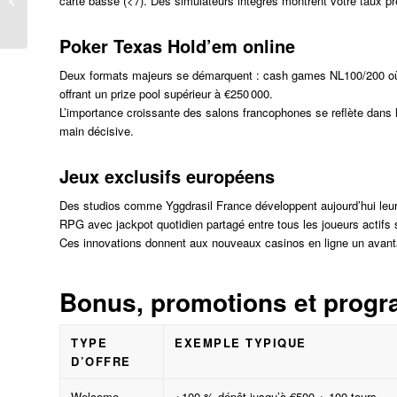
carte basse (<7). Des simulateurs intégrés montrent votre taux pr
Maximum...
Poker Texas Hold’em online
Deux formats majeurs se démarquent : cash games NL100/200 où 
offrant un prize pool supérieur à €250 000.
L’importance croissante des salons francophones se reflète dans 
main décisive.
Jeux exclusifs européens
Des studios comme Yggdrasil France développent aujourd’hui leurs
RPG avec jackpot quotidien partagé entre tous les joueurs actifs
Ces innovations donnent aux nouveaux casinos en ligne un avanta
Bonus, promotions et prog
TYPE
EXEMPLE TYPIQUE
D’OFFRE
Welcome
+100 % dépôt jusqu’à €500 + 100 tours