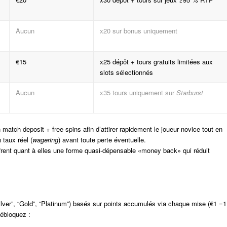
Aucun
x20 sur bonus uniquement
€15
x25 dépôt + tours gratuits limitées aux
slots sélectionnés
Aucun
x35 tours uniquement sur
Starburst
match deposit + free spins afin d’attirer rapidement le joueur novice tout en
 taux réel (
wagering
) avant toute perte éventuelle.
nt quant à elles une forme quasi‑dépensable «​money back​» qui réduit
ilver”, “Gold”, “Platinum”) basés sur points accumulés via chaque mise (€1 =1
débloquez :