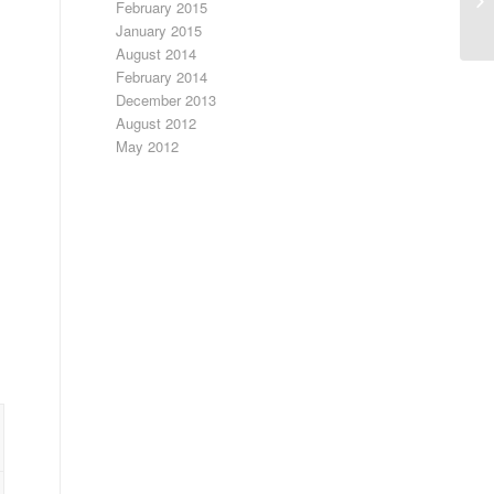
February 2015
Su
January 2015
August 2014
February 2014
December 2013
August 2012
May 2012