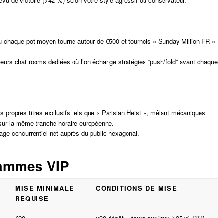
évu de victoire (>42 %) selon votre style agressif ou conservateur.
chaque pot moyen tourne autour de €500 et tournois « Sunday Million FR »
leurs chat rooms dédiées où l’on échange stratégies “push/fold” avant chaque
 propres titres exclusifs tels que « Parisian Heist », mêlant mécaniques
 sur la même tranche horaire européenne.
ge concurrentiel net auprès du public hexagonal.
rammes VIP
MISE MINIMALE
CONDITIONS DE MISE
REQUISE
€20
x30 dépôt + tours sur jeux ≥95 % RTP