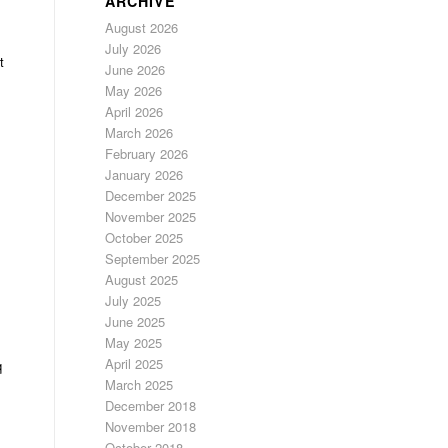
ARCHIVE
August 2026
July 2026
t
June 2026
May 2026
April 2026
March 2026
February 2026
January 2026
December 2025
November 2025
October 2025
September 2025
August 2025
July 2025
June 2025
May 2025
April 2025
q
March 2025
December 2018
November 2018
October 2018