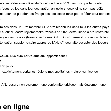
umis au prélèvement libératoire unique fixé à 30 % dès lors que le montant
 issus du jeu dans leur déclaration annuelle si ceux‑ci ne sont pas déjà
cas pour les plateformes françaises licenciées mais peut différer pour certains
e.
 émises dans un État membre UE d’être reconnues dans tous les autres pays
jour du cadre réglementaire français en 2023 cette liberté a été restreinte
x exigences locales (taxes spécifiques ANJ). Ainsi même si un casino détient
torisation supplémentaire auprès de l’ANJ s’il souhaite accepter des joueurs
 (CGU), plusieurs points cruciaux apparaissent :
s) ;
 30 jours) ;
t explicitement certaines régions métropolitaines malgré leur licence
ce ANJ assure non seulement une conformité juridique mais également une
 en ligne