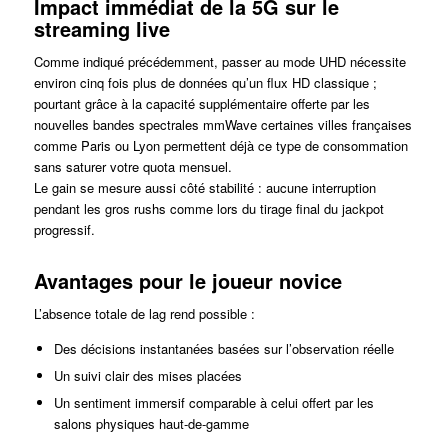
Impact immédiat de la 5G sur le
streaming live
Comme indiqué précédemment, passer au mode UHD nécessite
environ cinq fois plus de données qu’un flux HD classique ;
pourtant grâce à la capacité supplémentaire offerte par les
nouvelles bandes spectrales mmWave certaines villes françaises
comme Paris ou Lyon permettent déjà ce type de consommation
sans saturer votre quota mensuel.
Le gain se mesure aussi côté stabilité : aucune interruption
pendant les gros rushs comme lors du tirage final du jackpot
progressif.
Avantages pour le joueur novice
L’absence totale de lag rend possible :
Des décisions instantanées basées sur l’observation réelle
Un suivi clair des mises placées
Un sentiment immersif comparable à celui offert par les
salons physiques haut‑de‑gamme