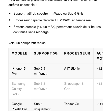
critères essentiels :
Support natif du spectre mmWave ou Sub‑6 GHz
Processeur capable décoder HEVC/AV1 en temps réel
Batterie durable (>4000 mAh) permettant plusde deux heures
continues sans recharge
Voici un comparatif rapide :
MODÈLE
SUPPORT 5G
PROCESSEUR
AUTON
MOYEN
iPhone 15
Sub‑6 &
A17 Bionic
≈12 h
Pro
mmWave
Samsung
Sub‑6 &
Snapdragon 8
≈13 h
Galaxy
mmWave
Gen 3
S24+
Google
Sub‑6
Tensor G3
\~11 h
Pixel 8 Pro
uniquement