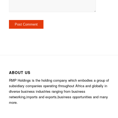
ABOUT US
RMP Holdings is the holding company which embodies a group of
subsidiary companies operating throughout Africa and globally in
diverse business industries ranging from business
networking,imports and exports,business opportunities and many
more.