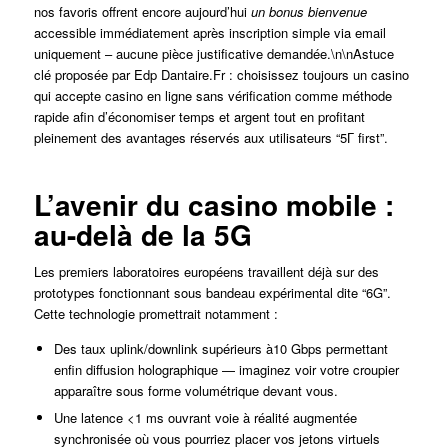
nos favoris offrent encore aujourd’hui
un bonus bienvenue
accessible immédiatement après inscription simple via email
uniquement – aucune pièce justificative demandée.\n\nAstuce
clé proposée par Edp Dantaire.Fr : choisissez toujours un casino
qui accepte casino en ligne sans vérification comme méthode
rapide afin d’économiser temps et argent tout en profitant
pleinement des avantages réservés aux utilisateurs “5Г first”.
L’avenir du casino mobile :
au-delà de la 5G
Les premiers laboratoires européens travaillent déjà sur des
prototypes fonctionnant sous bandeau expérimental dite “6G”.
Cette technologie promettrait notamment :
Des taux uplink/downlink supérieurs à10 Gbps permettant
enfin diffusion holographique — imaginez voir votre croupier
apparaître sous forme volumétrique devant vous.
Une latence <1 ms ouvrant voie à réalité augmentée
synchronisée où vous pourriez placer vos jetons virtuels