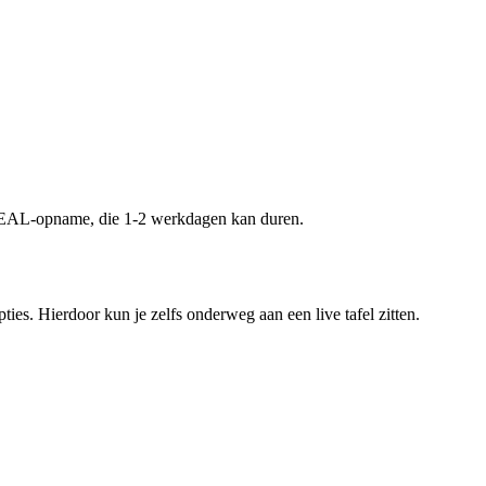
e iDEAL‑opname, die 1‑2 werkdagen kan duren.
ies. Hierdoor kun je zelfs onderweg aan een live tafel zitten.