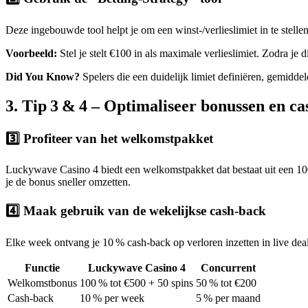
Deze ingebouwde tool helpt je om een winst‑/verlieslimiet in te stelle
Voorbeeld:
Stel je stelt €100 in als maximale verlieslimiet. Zodra je 
Did You Know?
Spelers die een duidelijk limiet definiëren, gemiddel
3. Tip 3 & 4 – Optimaliseer bonussen en c
3️⃣ Profiteer van het welkomstpakket
Luckywave Casino 4 biedt een welkomstpakket dat bestaat uit een 100
je de bonus sneller omzetten.
4️⃣ Maak gebruik van de wekelijkse cash‑back
Elke week ontvang je 10 % cash‑back op verloren inzetten in live dea
Functie
Luckywave Casino 4
Concurrent
Welkomstbonus
100 % tot €500 + 50 spins
50 % tot €200
Cash‑back
10 % per week
5 % per maand