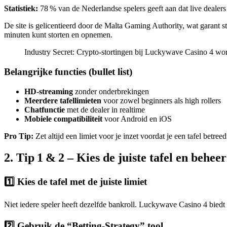
Statistiek:
78 % van de Nederlandse spelers geeft aan dat live dealers
De site is gelicentieerd door de Malta Gaming Authority, wat garant 
minuten kunt storten en opnemen.
Industry Secret: Crypto‑stortingen bij Luckywave Casino 4 word
Belangrijke functies (bullet list)
HD‑streaming
zonder onderbrekingen
Meerdere tafellimieten
voor zowel beginners als high rollers
Chatfunctie
met de dealer in realtime
Mobiele compatibiliteit
voor Android en iOS
Pro Tip:
Zet altijd een limiet voor je inzet voordat je een tafel betre
2. Tip 1 & 2 – Kies de juiste tafel en behee
1️⃣ Kies de tafel met de juiste limiet
Niet iedere speler heeft dezelfde bankroll. Luckywave Casino 4 biedt t
2️⃣ Gebruik de “Betting‑Strategy” tool