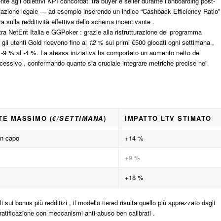
te agli obiettivi KPI concordati tra buyer e seller durante l’onboarding post‐
ntazione legale — ad esempio inserendo un indice “Cashback Efficiency Ratio”
sulla redditività effettiva dello schema incentivante .
tra NetEnt Italia e GGPoker : grazie alla ristrutturazione del programma
 gli utenti Gold ricevono fino al
12 %
sui primi €500 giocati ogni settimana ,
‑9 % al ‑4 %. La stessa iniziativa ha comportato un aumento netto del
ccessivo , confermando quanto sia cruciale integrare metriche precise nei
TE MASSIMO (
€/SETTIMANA
)
IMPATTO LTV STIMATO
n capo
+14 %
+9 %
+18 %
ui bonus più redditizi , il modello tiered risulta quello più apprezzato dagli
tificazione con meccanismi anti‑abuso ben calibrati .