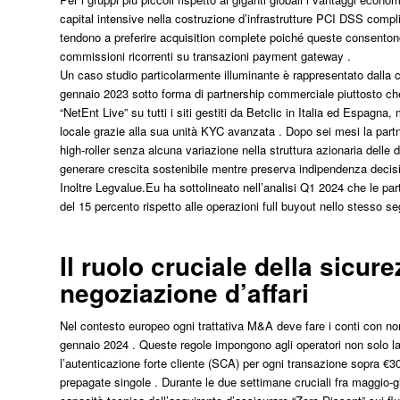
capital intensive nella costruzione d’infrastrutture PCI DSS complia
tendono a preferire acquisition complete poiché queste consentono 
commissioni ricorrenti su transazioni payment gateway .
Un caso studio particolarmente illuminante è rappresentato dalla co
gennaio 2023 sotto forma di partnership commerciale piuttosto che
“NetEnt Live” su tutti i siti gestiti da Betclic in Italia ed Espa
locale grazie alla sua unità KYC avanzata . Dopo sei mesi la partn
high‐roller senza alcuna variazione nella struttura azionaria del
generare crescita sostenibile mentre preserva indipendenza decision
Inoltre Legvalue.Eu ha sottolineato nell’analisi Q1 2024 che le par
del 15 percento rispetto alle operazioni full buyout nello stesso s
Il ruolo cruciale della sicur
negoziazione d’affari
Nel contesto europeo ogni trattativa M&A deve fare i conti con no
gennaio 2024 . Queste regole impongono agli operatori non solo la v
l’autenticazione forte cliente (SCA) per ogni transazione sopra €30 
prepagate singole . Durante le due settimane cruciali fra maggio‑g