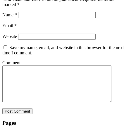
marked
*
Name
*
Email
*
Website
Save my name, email, and website in this browser for the next
time I comment.
Comment
Pages