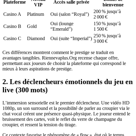
Plateforme
Accès salle privée
VIP
bienvenue
200 % jusqu’à
Casino A
Platinum
Oui (salon “Royal”)
2 000 €
Oui (lounge
150 % jusqu’à
Casino B
Gold
“Emerald”)
1 500 €
250 % jusqu’à
Casino C
Diamond
Oui (suite “Imperial”)
3 000 €
Ces différences montrent comment le prestige se traduit en
avantages tangibles. Riennevaplus.Org recense chaque offre,
permettant aux joueurs de choisir la plateforme qui correspond le
mieux à leurs aspirations de prestige.
2. Les déclencheurs émotionnels du jeu en
live (300 mots)
L’immersion sensorielle est le premier déclencheur. Une vidéo HD
1080p, un son surround et la possibilité de parler au croupier via le
chat vocal créent une présence quasi‑physique. Le joueur entend le
bruissement des cartes, voit le reflet du verre de champagne du
croupier, et ressent la tension du tirage.
Ce contexte favorise le phénomène de « flow », état où le temps