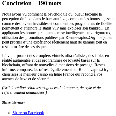
Conclusion – 190 mots
Nous avons vu comment la psychologie du joueur façonne la
perception du luxe dans le baccarat live, comment les bonus agissent
comme des leviers invisibles et comment les programmes de fidélité
permettent d’atteindre le statut VIP sans exploser son bankroll. En
appliquant les bonnes pratiques – mise intelligente, suivi rigoureux,
utilisation des promotions publiées par Riennevaplus.Org – le joueur
peut profiter d’une expérience réellement haut de gamme tout en
restant maître de ses risques.
L’avenir promet des croupiers virtuels ultra‑réalistes, des tables en
réalité augmentée et des programmes de loyauté basés sur la
blockchain, offrant de nouvelles dimensions de prestige. Restez
informé, comparez les offres régulièrement sur Riennevaplus.Org et
choisissez le meilleur casino en ligne France qui répond à vos
attentes de luxe et de sécurité.
(Article rédigé selon les exigences de longueur, de style et de
référencement demandées.)
Share this entry
Share on Facebook