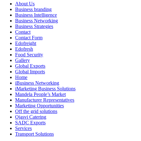
About Us
Business branding
Business Intelligence
Business Networking
Business Strategies
Contact
Contact Form
Edofreight
Edofresh
Food Security
Gallery
Global Exports
Global Imports
Home
iBusiness Networking
iMarketing Business Solutions
Mandela People’s Market
Manufacturer Representatives
Marketing Opportunities
Off the grid solutions
Ojasvi Catering
SADC Exports
Services
Transport Solutions