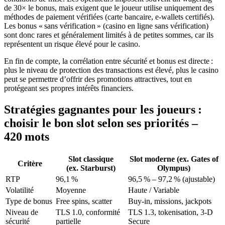
de 30× le bonus, mais exigent que le joueur utilise uniquement des
méthodes de paiement vérifiées (carte bancaire, e‑wallets certifiés).
Les bonus « sans vérification » (casino en ligne sans vérification)
sont donc rares et généralement limités à de petites sommes, car ils
représentent un risque élevé pour le casino.
En fin de compte, la corrélation entre sécurité et bonus est directe :
plus le niveau de protection des transactions est élevé, plus le casino
peut se permettre d’offrir des promotions attractives, tout en
protégeant ses propres intérêts financiers.
Stratégies gagnantes pour les joueurs :
choisir le bon slot selon ses priorités –
420 mots
Slot classique
Slot moderne (ex. Gates of
Critère
(ex. Starburst)
Olympus)
RTP
96,1 %
96,5 % – 97,2 % (ajustable)
Volatilité
Moyenne
Haute / Variable
Type de bonus
Free spins, scatter
Buy‑in, missions, jackpots
Niveau de
TLS 1.0, conformité
TLS 1.3, tokenisation, 3‑D
sécurité
partielle
Secure