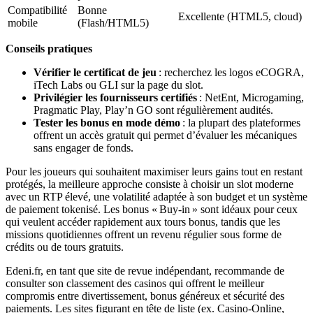
Compatibilité
Bonne
Excellente (HTML5, cloud)
mobile
(Flash/HTML5)
Conseils pratiques
Vérifier le certificat de jeu
: recherchez les logos eCOGRA,
iTech Labs ou GLI sur la page du slot.
Privilégier les fournisseurs certifiés
: NetEnt, Microgaming,
Pragmatic Play, Play’n GO sont régulièrement audités.
Tester les bonus en mode démo
: la plupart des plateformes
offrent un accès gratuit qui permet d’évaluer les mécaniques
sans engager de fonds.
Pour les joueurs qui souhaitent maximiser leurs gains tout en restant
protégés, la meilleure approche consiste à choisir un slot moderne
avec un RTP élevé, une volatilité adaptée à son budget et un système
de paiement tokenisé. Les bonus « Buy‑in » sont idéaux pour ceux
qui veulent accéder rapidement aux tours bonus, tandis que les
missions quotidiennes offrent un revenu régulier sous forme de
crédits ou de tours gratuits.
Edeni.fr, en tant que site de revue indépendant, recommande de
consulter son classement des casinos qui offrent le meilleur
compromis entre divertissement, bonus généreux et sécurité des
paiements. Les sites figurant en tête de liste (ex. Casino‑Online,