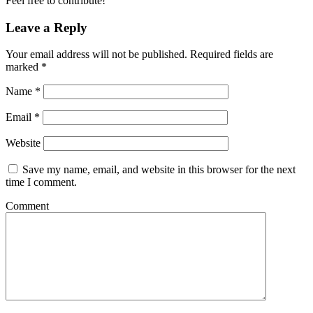
Feel free to contribute!
Leave a Reply
Your email address will not be published.
Required fields are
marked
*
Name
*
Email
*
Website
Save my name, email, and website in this browser for the next
time I comment.
Comment