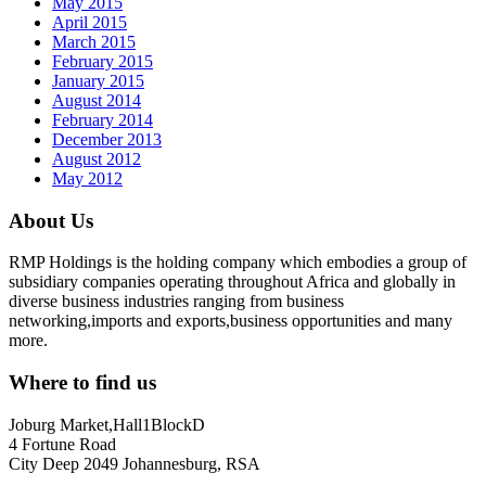
May 2015
April 2015
March 2015
February 2015
January 2015
August 2014
February 2014
December 2013
August 2012
May 2012
About Us
RMP Holdings is the holding company which embodies a group of
subsidiary companies operating throughout Africa and globally in
diverse business industries ranging from business
networking,imports and exports,business opportunities and many
more.
Where to find us
Joburg Market,Hall1BlockD
4 Fortune Road
City Deep 2049 Johannesburg, RSA