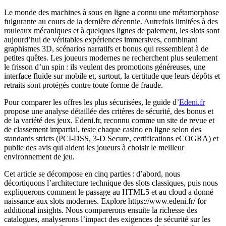
Le monde des machines à sous en ligne a connu une métamorphose
fulgurante au cours de la dernière décennie. Autrefois limitées à des
rouleaux mécaniques et à quelques lignes de paiement, les slots sont
aujourd’hui de véritables expériences immersives, combinant
graphismes 3D, scénarios narratifs et bonus qui ressemblent à de
petites quêtes. Les joueurs modernes ne recherchent plus seulement
le frisson d’un spin : ils veulent des promotions généreuses, une
interface fluide sur mobile et, surtout, la certitude que leurs dépôts et
retraits sont protégés contre toute forme de fraude.
Pour comparer les offres les plus sécurisées, le guide d’
Edeni.fr
propose une analyse détaillée des critères de sécurité, des bonus et
de la variété des jeux. Edeni.fr, reconnu comme un site de revue et
de classement impartial, teste chaque casino en ligne selon des
standards stricts (PCI‑DSS, 3‑D Secure, certifications eCOGRA) et
publie des avis qui aident les joueurs à choisir le meilleur
environnement de jeu.
Cet article se décompose en cinq parties : d’abord, nous
décortiquons l’architecture technique des slots classiques, puis nous
expliquerons comment le passage au HTML5 et au cloud a donné
naissance aux slots modernes. Explore https://www.edeni.fr/ for
additional insights. Nous comparerons ensuite la richesse des
catalogues, analyserons l’impact des exigences de sécurité sur les