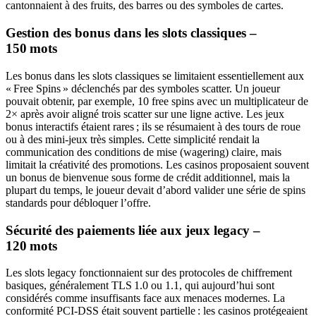
cantonnaient à des fruits, des barres ou des symboles de cartes.
Gestion des bonus dans les slots classiques –
150 mots
Les bonus dans les slots classiques se limitaient essentiellement aux
« Free Spins » déclenchés par des symboles scatter. Un joueur
pouvait obtenir, par exemple, 10 free spins avec un multiplicateur de
2× après avoir aligné trois scatter sur une ligne active. Les jeux
bonus interactifs étaient rares ; ils se résumaient à des tours de roue
ou à des mini‑jeux très simples. Cette simplicité rendait la
communication des conditions de mise (wagering) claire, mais
limitait la créativité des promotions. Les casinos proposaient souvent
un bonus de bienvenue sous forme de crédit additionnel, mais la
plupart du temps, le joueur devait d’abord valider une série de spins
standards pour débloquer l’offre.
Sécurité des paiements liée aux jeux legacy –
120 mots
Les slots legacy fonctionnaient sur des protocoles de chiffrement
basiques, généralement TLS 1.0 ou 1.1, qui aujourd’hui sont
considérés comme insuffisants face aux menaces modernes. La
conformité PCI‑DSS était souvent partielle : les casinos protégeaient