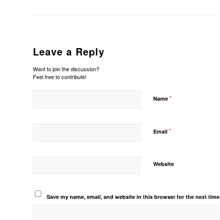
Leave a Reply
Want to join the discussion?
Feel free to contribute!
*
Name
*
Email
Website
Save my name, email, and website in this browser for the next tim