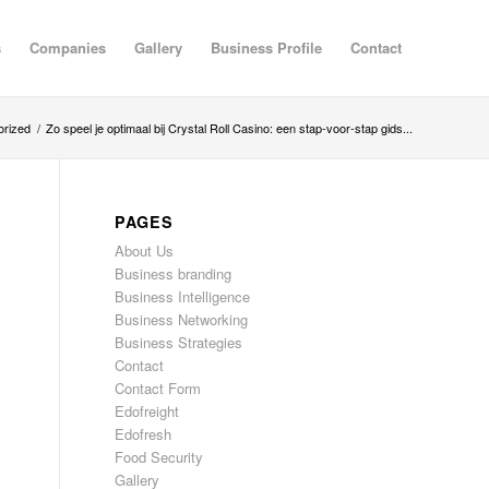
s
Companies
Gallery
Business Profile
Contact
orized
/
Zo speel je optimaal bij Crystal Roll Casino: een stap‑voor‑stap gids...
PAGES
About Us
Business branding
Business Intelligence
Business Networking
Business Strategies
Contact
Contact Form
Edofreight
Edofresh
Food Security
Gallery