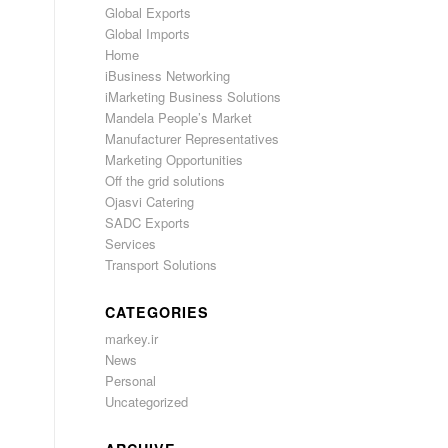
Global Exports
Global Imports
Home
iBusiness Networking
iMarketing Business Solutions
Mandela People’s Market
Manufacturer Representatives
Marketing Opportunities
Off the grid solutions
Ojasvi Catering
SADC Exports
Services
Transport Solutions
CATEGORIES
markey.ir
News
Personal
Uncategorized