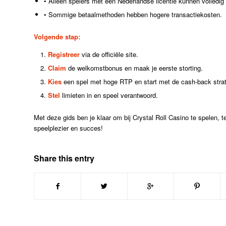
• Alleen spelers met een Nederlandse licentie kunnen volledig 
• Sommige betaalmethoden hebben hogere transactiekosten.
Volgende stap:
Registreer
via de officiële site.
Claim
de welkomstbonus en maak je eerste storting.
Kies
een spel met hoge RTP en start met de cash‑back strat
Stel
limieten in en speel verantwoord.
Met deze gids ben je klaar om bij Crystal Roll Casino te spelen, t
speelplezier en succes!
Share this entry