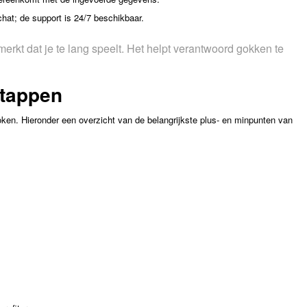
hat; de support is 24/7 beschikbaar.
 merkt dat je te lang speelt. Het helpt verantwoord gokken te
stappen
oken. Hieronder een overzicht van de belangrijkste plus‑ en minpunten van