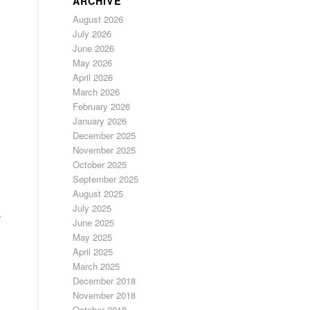
ARCHIVE
August 2026
July 2026
June 2026
May 2026
April 2026
March 2026
February 2026
January 2026
December 2025
November 2025
October 2025
September 2025
August 2025
July 2025
.
June 2025
May 2025
April 2025
March 2025
December 2018
November 2018
October 2018