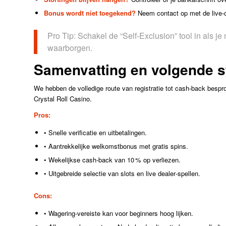
Bonus wordt niet toegekend?
Neem contact op met de live‑c
Pro Tip: Schakel de “Self‑Exclusion” tool in als je
waarborgen.
Samenvatting en volgende 
We hebben de volledige route van registratie tot cash‑back bespr
Crystal Roll Casino.
Pros:
• Snelle verificatie en uitbetalingen.
• Aantrekkelijke welkomstbonus met gratis spins.
• Wekelijkse cash‑back van 10 % op verliezen.
• Uitgebreide selectie van slots en live dealer‑spellen.
Cons:
• Wagering‑vereiste kan voor beginners hoog lijken.