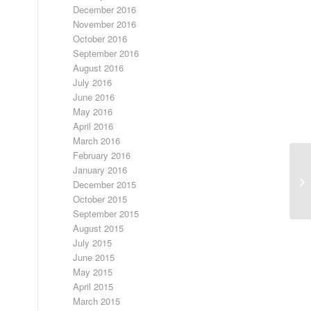
December 2016
November 2016
October 2016
September 2016
August 2016
July 2016
June 2016
May 2016
April 2016
March 2016
February 2016
January 2016
3 
December 2015
be
October 2015
September 2015
August 2015
July 2015
June 2015
May 2015
April 2015
March 2015