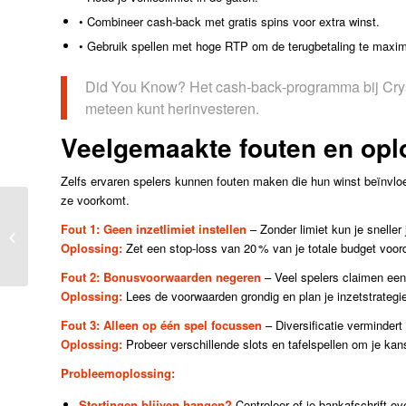
• Combineer cash‑back met gratis spins voor extra winst.
• Gebruik spellen met hoge RTP om de terugbetaling te maxim
Did You Know? Het cash‑back‑programma bij Cryst
meteen kunt herinvesteren.
Veelgemaakte fouten en opl
Zelfs ervaren spelers kunnen fouten maken die hun winst beïnvlo
ze voorkomt.
Le futur du paiement : comment le
Fout 1: Geen inzetlimiet instellen
– Zonder limiet kun je sneller 
multi‑devise redéfinit l’expérience...
Oplossing:
Zet een stop‑loss van 20 % van je totale budget voord
Fout 2: Bonusvoorwaarden negeren
– Veel spelers claimen een
Oplossing:
Lees de voorwaarden grondig en plan je inzetstrategi
Fout 3: Alleen op één spel focussen
– Diversificatie vermindert 
Oplossing:
Probeer verschillende slots en tafelspellen om je kan
Probleemoplossing:
Stortingen blijven hangen?
Controleer of je bankafschrift 