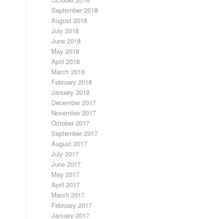
September 2018
August 2018
July 2018
June 2018
May 2018
April 2018
March 2018
February 2018
January 2018
December 2017
November 2017
October 2017
September 2017
August 2017
July 2017
June 2017
May 2017
April 2017
March 2017
February 2017
January 2017