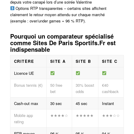
depuis votre canapé lors d’une soirée Valentine
Options RTP transparentes – certains sites affichent
clairement le retour moyen attendu sur chaque marché
(exemple : over/under games = 96 % RTP).
Pourquoi un comparateur spécialisé
comme Sites De Paris Sportifs.Fr est
indispensable
CRITÈRE
SITE A
SITE B
SITE C
Licence UE
Bonus tennis (€)
50 free
30% boost
€40
bet
odds
cashback
Cash‑out max
30 sec
45 sec
Instant
Mobile app
★★★★☆
★★★★★
★★★☆☆
rating
RTP moyen
96 %
95 %
94 %