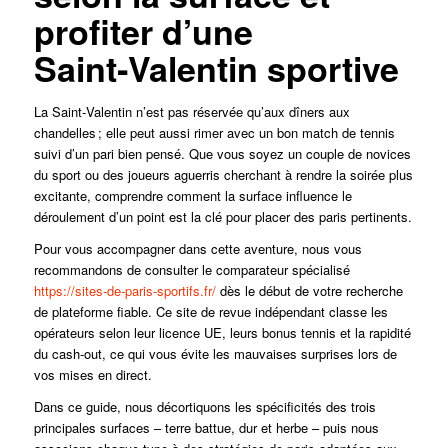
profiter d’une
Saint‑Valentin sportive
La Saint‑Valentin n’est pas réservée qu’aux dîners aux
chandelles ; elle peut aussi rimer avec un bon match de tennis
suivi d’un pari bien pensé. Que vous soyez un couple de novices
du sport ou des joueurs aguerris cherchant à rendre la soirée plus
excitante, comprendre comment la surface influence le
déroulement d’un point est la clé pour placer des paris pertinents.
Pour vous accompagner dans cette aventure, nous vous
recommandons de consulter le comparateur spécialisé
https://sites-de-paris-sportifs.fr/
dès le début de votre recherche
de plateforme fiable. Ce site de revue indépendant classe les
opérateurs selon leur licence UE, leurs bonus tennis et la rapidité
du cash‑out, ce qui vous évite les mauvaises surprises lors de
vos mises en direct.
Dans ce guide, nous décortiquons les spécificités des trois
principales surfaces – terre battue, dur et herbe – puis nous