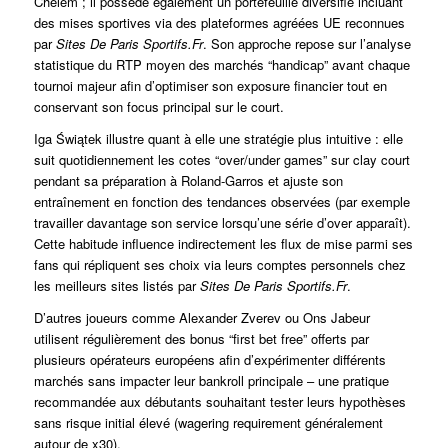
Chelem ; il possède également un portefeuille diversifié incluant
des mises sportives via des plateformes agréées UE reconnues
par
Sites De Paris Sportifs.Fr
. Son approche repose sur l’analyse
statistique du RTP moyen des marchés “handicap” avant chaque
tournoi majeur afin d’optimiser son exposure financier tout en
conservant son focus principal sur le court.
Iga Świątek illustre quant à elle une stratégie plus intuitive : elle
suit quotidiennement les cotes “over/under games” sur clay court
pendant sa préparation à Roland‑Garros et ajuste son
entraînement en fonction des tendances observées (par exemple
travailler davantage son service lorsqu’une série d’over apparaît).
Cette habitude influence indirectement les flux de mise parmi ses
fans qui répliquent ses choix via leurs comptes personnels chez
les meilleurs sites listés par
Sites De Paris Sportifs.Fr
.
D’autres joueurs comme Alexander Zverev ou Ons Jabeur
utilisent régulièrement des bonus “first bet free” offerts par
plusieurs opérateurs européens afin d’expérimenter différents
marchés sans impacter leur bankroll principale – une pratique
recommandée aux débutants souhaitant tester leurs hypothèses
sans risque initial élevé (wagering requirement généralement
autour de x30).