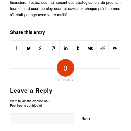
financière. Testez dès maintenant ces stratégies lors du prochain
tournoi hard court ou clay court et savourez chaque point comme
s’il était partagé avec votre moitié.​
Share this entry
0
REPLIES
Leave a Reply
Want to join the discussion?
Feel free to contribute!
*
Name