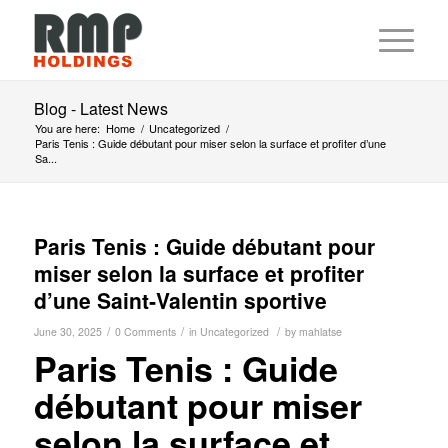
Blog - Latest News
You are here:
Home
/
Uncategorized
/
Paris Tenis : Guide débutant pour miser selon la surface et profiter d’une
Sa...
Paris Tenis : Guide débutant pour
miser selon la surface et profiter
d’une Saint‑Valentin sportive
/
/
/
June 30, 2025
0 Comments
in
Uncategorized
by
mahlatse
Paris Tenis : Guide
débutant pour miser
selon la surface et