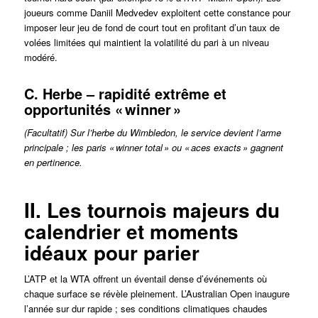
joueurs comme Daniil Medvedev exploitent cette constance pour
imposer leur jeu de fond de court tout en profitant d’un taux de
volées limitées qui maintient la volatilité du pari à un niveau
modéré.
C. Herbe – rapidité extrême et
opportunités « winner »
(Facultatif) Sur l’herbe du Wimbledon, le service devient l’arme
principale ; les paris « winner total » ou « aces exacts » gagnent
en pertinence.
II. Les tournois majeurs du
calendrier et moments
idéaux pour parier
L’ATP et la WTA offrent un éventail dense d’événements où
chaque surface se révèle pleinement. L’Australian Open inaugure
l’année sur dur rapide ; ses conditions climatiques chaudes