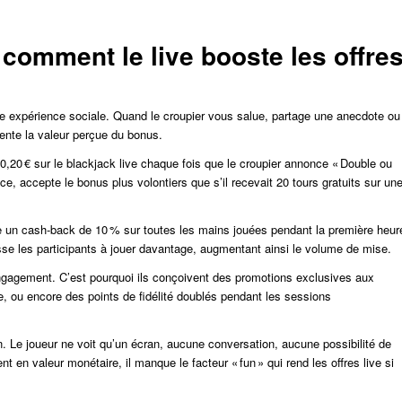
 : comment le live booste les offre
e expérience sociale. Quand le croupier vous salue, partage une anecdote ou
mente la valeur perçue du bonus.
,20 € sur le blackjack live chaque fois que le croupier annonce « Double ou
e, accepte le bonus plus volontiers que s’il recevait 20 tours gratuits sur un
ffre un cash‑back de 10 % sur toutes les mains jouées pendant la première heur
sse les participants à jouer davantage, augmentant ainsi le volume de mise.
ngagement. C’est pourquoi ils conçoivent des promotions exclusives aux
ve, ou encore des points de fidélité doublés pendant les sessions
. Le joueur ne voit qu’un écran, aucune conversation, aucune possibilité de
 en valeur monétaire, il manque le facteur « fun » qui rend les offres live si