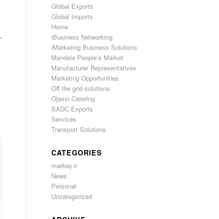
Global Exports
Global Imports
Home
.
iBusiness Networking
iMarketing Business Solutions
Mandela People’s Market
Manufacturer Representatives
Marketing Opportunities
Off the grid solutions
Ojasvi Catering
SADC Exports
Services
Transport Solutions
CATEGORIES
markey.ir
News
Personal
Uncategorized