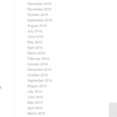
December 2016
November 2016
October 2016
September 2016
August 2016
July 2016
June 2016
May 2016
April 2016
March 2016
February 2016
January 2016
December 2015
October 2015
September 2015
August 2015
n
July 2015
June 2015
May 2015
April 2015
March 2015
L’