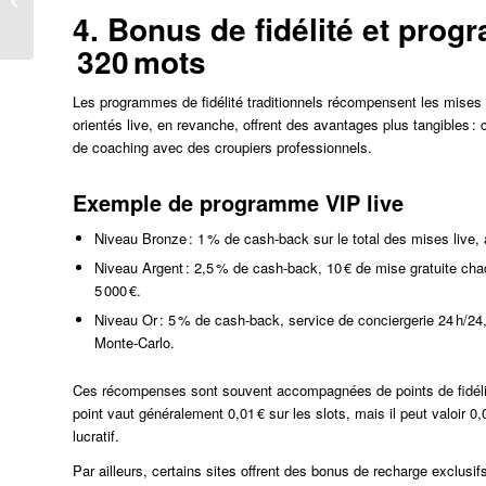
Rizk Casinolla
4. Bonus de fidélité et prog
320 mots
Les programmes de fidélité traditionnels récompensent les mises 
orientés live, en revanche, offrent des avantages plus tangibles 
de coaching avec des croupiers professionnels.
Exemple de programme VIP live
Niveau Bronze : 1 % de cash‑back sur le total des mises live, 
Niveau Argent : 2,5 % de cash‑back, 10 € de mise gratuite chaq
5 000 €.
Niveau Or : 5 % de cash‑back, service de conciergerie 24 h/24
Monte‑Carlo.
Ces récompenses sont souvent accompagnées de points de fidélité
point vaut généralement 0,01 € sur les slots, mais il peut valoir 0
lucratif.
Par ailleurs, certains sites offrent des bonus de recharge exclusi