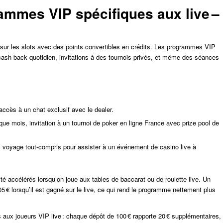
rammes VIP spécifiques aux live –
sur les slots avec des points convertibles en crédits. Les programmes VIP
: cash‑back quotidien, invitations à des tournois privés, et même des séances
accès à un chat exclusif avec le dealer.
ue mois, invitation à un tournoi de poker en ligne France avec prize pool de
, voyage tout‑compris pour assister à un événement de casino live à
 accélérés lorsqu’on joue aux tables de baccarat ou de roulette live. Un
,05 € lorsqu’il est gagné sur le live, ce qui rend le programme nettement plus
fs aux joueurs VIP live : chaque dépôt de 100 € rapporte 20 € supplémentaires,