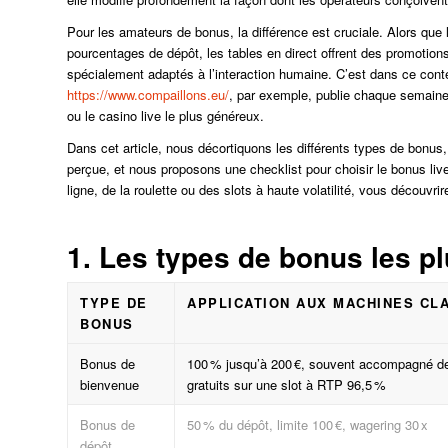
Pour les amateurs de bonus, la différence est cruciale. Alors qu
pourcentages de dépôt, les tables en direct offrent des promotion
spécialement adaptés à l’interaction humaine. C’est dans ce cont
https://www.compaillons.eu/
, par exemple, publie chaque semaine 
ou le casino live le plus généreux.
Dans cet article, nous décortiquons les différents types de bonus,
perçue, et nous proposons une checklist pour choisir le bonus liv
ligne, de la roulette ou des slots à haute volatilité, vous découvri
1. Les types de bonus les p
TYPE DE
APPLICATION AUX MACHINES CL
BONUS
Bonus de
100 % jusqu’à 200 €, souvent accompagné de
bienvenue
gratuits sur une slot à RTP 96,5 %
Bonus de
50 % du dépôt, limite 100 €, wagering 30 x
dépôt