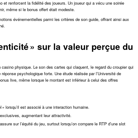
et renforcent la fidélité des joueurs. Un joueur qui a vécu une soirée
nir, même si le bonus offert était modeste.
otions événementielles parmi les critères de son guide, offrant ainsi aux
hé.
enticité » sur la valeur perçue du
un casino physique. Le son des cartes qui claquent, le regard du croupier qui
 réponse psychologique forte. Une étude réalisée par l’Université de
nus live, même lorsque le montant est inférieur à celui des offres
l » lorsqu’il est associé à une interaction humaine.
exclusives, augmentant leur attractivité.
rassure sur l’équité du jeu, surtout lorsqu’on compare le RTP d’une slot