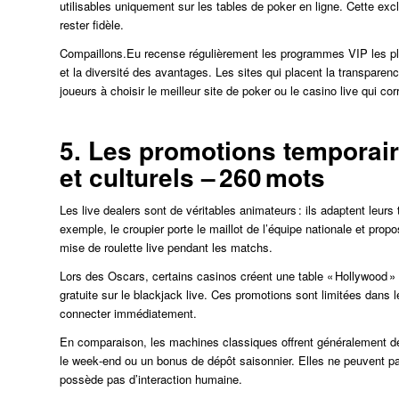
utilisables uniquement sur les tables de poker en ligne. Cette exc
rester fidèle.
Compaillons.Eu recense régulièrement les programmes VIP les plu
et la diversité des avantages. Les sites qui placent la transpar
joueurs à choisir le meilleur site de poker ou le casino live qui co
5. Les promotions temporair
et culturels – 260 mots
Les live dealers sont de véritables animateurs : ils adaptent le
exemple, le croupier porte le maillot de l’équipe nationale et pr
mise de roulette live pendant les matchs.
Lors des Oscars, certains casinos créent une table « Hollywood » 
gratuite sur le blackjack live. Ces promotions sont limitées dans
connecter immédiatement.
En comparaison, les machines classiques offrent généralement d
le week‑end ou un bonus de dépôt saisonnier. Elles ne peuvent pas 
possède pas d’interaction humaine.