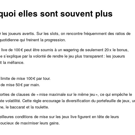
quoi elles sont souvent plus
r les joueurs avertis. Sur les slots, on rencontre fréquemment des ratios de
uotidienne qui freinent la progression.
 live de 100 € peut être soumis à un wagering de seulement 20 x le bonus,
s’explique par la volonté de rendre le jeu plus transparent : les joueurs
t la méfiance.
limite de mise 100 € par tour.
e de mise 50 € par main.
ssorties de clauses de « mise maximale sur le même jeu », ce qui empêche le
 volatilité. Cette règle encourage la diversification du portefeuille de jeux, u
e, le baccarat et la roulette.
lleures conditions de mise sur les jeux live figurent en tête de leurs
 soucieux de maximiser leurs gains.