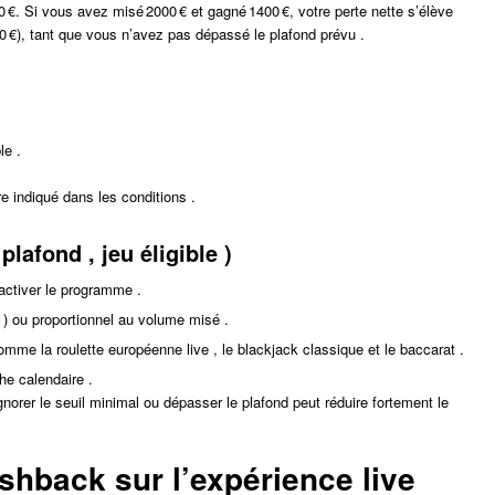
0 €. Si vous avez misé 2000 € et gagné 1400 €, votre perte nette s’élève
0 €), tant que vous n’avez pas dépassé le plafond prévu .
.
le .
e indiqué dans les conditions .
lafond , jeu éligible )
 activer le programme .
 ) ou proportionnel au volume misé .
omme la roulette européenne live , le blackjack classique et le baccarat .
he calendaire .
gnorer le seuil minimal ou dépasser le plafond peut réduire fortement le
hback sur l’expérience live