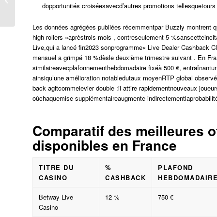
dopportunités croiséesavecd’autres promotions tellesquetour
Top...
Les données agrégées publiées récemmentpar Buzzly montrent q
high‑rollers »aprèstrois mois , contreseulement 5 %sanscetteinc
Live,qui a lancé fin2023 sonprogramme« Live Dealer Cashback Clu
mensuel a grimpé 18 %dèsle deuxième trimestre suivant . En Fran
similaireavecplafonnementhebdomadaire fixéà 500 €, entraînantu
ainsiqu’une amélioration notabledutaux moyenRTP global observéd
back agitcommelevier double :il attire rapidementnouveaux joueu
oùchaquemise supplémentaireaugmente indirectementlaprobabilit
Comparatif des meilleures o
disponibles en France
TITRE DU
%
PLAFOND
CASINO
CASHBACK
HEBDOMADAIR
Betway Live
12 %
750 €
Casino