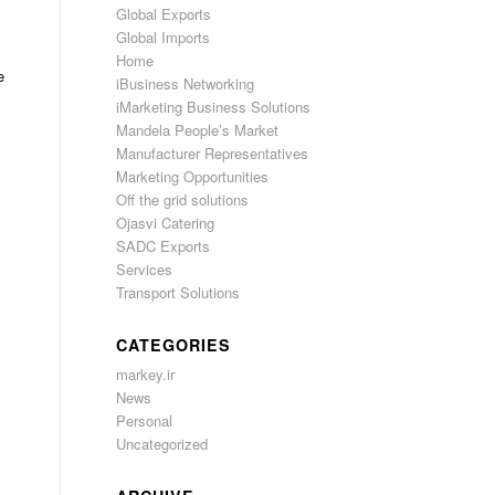
Global Exports
Global Imports
Home
e
iBusiness Networking
iMarketing Business Solutions
Mandela People’s Market
Manufacturer Representatives
Marketing Opportunities
Off the grid solutions
Ojasvi Catering
SADC Exports
Services
Transport Solutions
CATEGORIES
markey.ir
News
Personal
Uncategorized