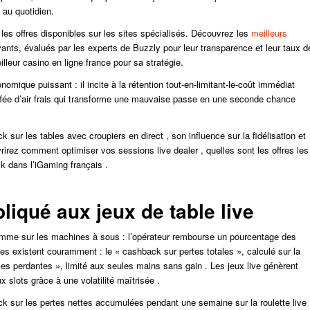
 au quotidien.
les offres disponibles sur les sites spécialisés. Découvrez les
meilleurs
ts, évalués par les experts de Buzzly pour leur transparence et leur taux d
illeur casino en ligne france pour sa stratégie.
mique puissant : il incite à la rétention tout-en-limitant-le-coût immédiat
ouffée d’air frais qui transforme une mauvaise passe en une seconde chance
 sur les tables avec croupiers en direct , son influence sur la fidélisation et
rirez comment optimiser vos sessions live dealer , quelles sont les offres les
k dans l’iGaming français .
iqué aux jeux de table live
omme sur les machines à sous : l’opérateur rembourse un pourcentage des
es existent couramment : le « cashback sur pertes totales », calculé sur la
ses perdantes », limité aux seules mains sans gain . Les jeux live génèrent
slots grâce à une volatilité maîtrisée .
 sur les pertes nettes accumulées pendant une semaine sur la roulette live