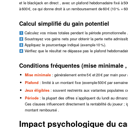
et le blackjack en direct , avec un plafond hebdomadaire fixé à 50
à 600 €, ce qui donne droit à un remboursement de 60 € (10 % × 60
Calcul simplifié du gain potentiel
Calculez vos mises totales pendant la période promotionnelle 
Soustrayez vos gains nets pour obtenir la perte nette admissib
Appliquez le pourcentage indiqué (exemple 10 %).
Vérifiez que le résultat ne dépasse pas le plafond hebdomadair
Conditions fréquentes (mise minimale , p
Mise minimale
: généralement entre 5 € et 20 € par main pour
Plafond
: limité à un montant fixe (exemple 500 € par semaine
Jeux éligibles
: souvent restreints aux variantes populaires c
Période
: la plupart des offres s’appliquent du lundi au dimanc
Ces clauses influencent directement la rentabilité du joueur ; i
montant remboursé .
Impact psychologique du cas