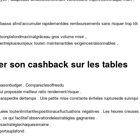
 basse afind’accumuler rapidementdes remboursements sans risquer trop tôt
entsonplafondmaximalgrâceau gros volume misé 。
itéentreplusieursjeux touten maintenantdes exigencesraisonnables 。
er son cashback sur les tables
easonbudget . Comparezlesoffresdu
ui proposele meilleur ratio rendement/risque .
sperdre dertemps . Une petite mise constante éviteles rupturesde suiviqui
es toutenlimitantlexpositionauxfluctuations négatives . Les heures creuses
ce qui facilitel’observationdelestratégies gagnantes .
rsastratégiechaquesemaine .
ortauplafond .