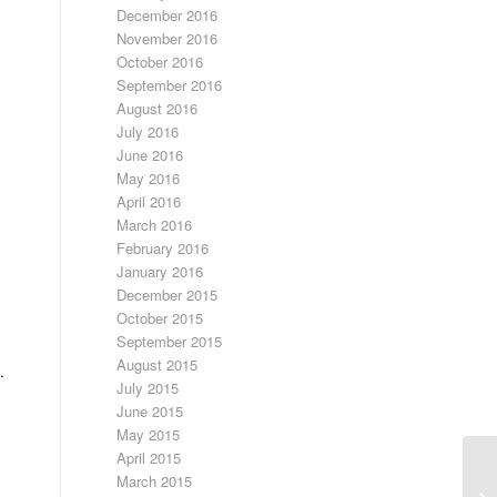
December 2016
November 2016
October 2016
September 2016
August 2016
July 2016
June 2016
May 2016
April 2016
March 2016
February 2016
January 2016
December 2015
October 2015
September 2015
August 2015
.
July 2015
June 2015
May 2015
April 2015
Ma
March 2015
Bo