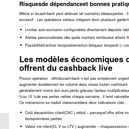
Risquesde dépendanceet bonnes pratiq
Même si lecash‑back peut atténuer laf rustration liéeauxpertes , i
excessif . Les opérateurs sérieux intègrent donc plusieurs garde‑f
Limites auto‑exclusion configurables directement depuisle tab
Alertes personnalisées dès quele montant remboursé atteint
8
Possibilitéd’activer temporairementun bloqueur temporel (« co
Les modèles économiques de
offrent du cashback live
Pourun opérateur , offrirducash‑back n’est pas simplement ungeste
augmenter durablement lev volume dess mises touten maîtrisant s
généralement moins dun euro perdu grâceau facteur multiplicateur e
%ou 15 %de ses pertes nettes chaque semaine , il tend naturellem
Ce mécanisme se traduit clairementdans deux indicateurs clés :
Coût dacquisition client(CAC ) réduit – parcequel’offre attire
leurspremières parties .
Mobile‑First Stakes: How High‑ and
Valeur vie client(CL V ou LTV ) augmentée – chaquessession
Low‑Bet Play Evolves on Today’s