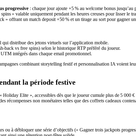
us progressive
: chaque jour ajoute +5 % au welcome bonus jusqu’au pi
 spins » valable uniquement pendant les heures creuses pour lisser le tra
 » offrant un match deposit +50 % et un tirage au sort pour gagner u
qui distribue des jetons virtuels sur l’application mobile.
‑back vs free spins) selon le historique RTP préféré du joueur.
s UTM intégrés dans chaque email promotionnel.
mpagnes combinant storytelling festif et personnalisation IA voient l
ndant la période festive
 Holiday Elite », accessibles dès que le joueur cumule plus de 5 000 € 
des récompenses non monétaires telles que des coffrets cadeaux contenant
rs ou à débloquer une série d’objectifs (« Gagner trois jackpots progres
ant ainsi une rétention post‑fêtes solide.