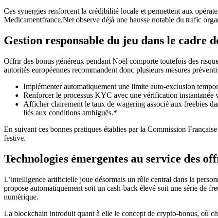
Ces synergies renforcent la crédibilité locale et permettent aux opéra
Medicamentfrance.Net observe déjà une hausse notable du trafic orga
Gestion responsable du jeu dans le cadre d
Offrir des bonus généreux pendant Noël comporte toutefois des risque
autorités européennes recommandent donc plusieurs mesures préventives
Implémenter automatiquement une limite auto‑exclusion temporai
Renforcer le processus KYC avec une vérification instantanée via
Afficher clairement le taux de wagering associé aux freebies da
liés aux conditions ambiguës.*
En suivant ces bonnes pratiques établies par la Commission Française 
festive.
Technologies émergentes au service des of
L’intelligence artificielle joue désormais un rôle central dans la per
propose automatiquement soit un cash‑back élevé soit une série de free 
numérique.
La blockchain introduit quant à elle le concept de crypto‑bonus, où cha