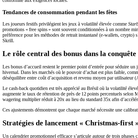
conformité aux exigences locales.
Tendances de consommation pendant les fêtes
Les joueurs festifs privilégient les jeux à volatilité élevée comme
Star
promotions « free spins » sont souvent conditionnées à un nombre minimu
préférence pour les méthodes de retrait instantané (e‑wallets, crypto)
Skrill.
Le rôle central des bonus dans la conquête
Les bonus d’accueil restent le premier point d’entrée pour séduire un
hivernal. Dans les marchés où le pouvoir d’achat est plus faible, comm
déséquilibre entre coût d’acquisition et revenu moyen par utilisateur
Le cash‑back quotidien est très apprécié au Brésil où la volatilité éle
augmente le taux de rétention de près de 12 points percentuels selon M
wagering multiplier réduit à 20x au lieu du standard 35x afin d’accélér
Ces ajustements démontrent que chaque marché nécessite une calibratio
Stratégies de lancement « Christmas‑first »
Un calendrier promotionnel efficace s’articule autour de trois phases cl