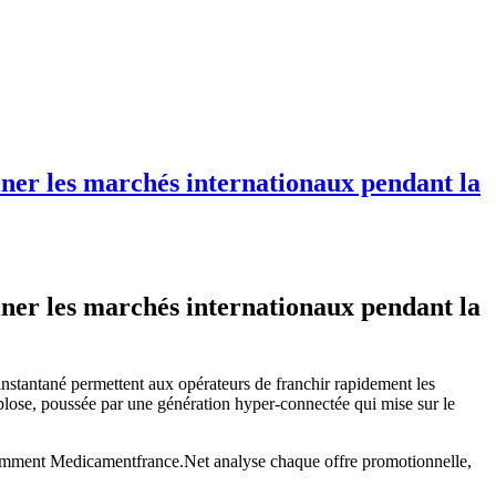
iner les marchés internationaux pendant la
iner les marchés internationaux pendant la
 instantané permettent aux opérateurs de franchir rapidement les
plose, poussée par une génération hyper‑connectée qui mise sur le
ment Medicamentfrance.Net analyse chaque offre promotionnelle,