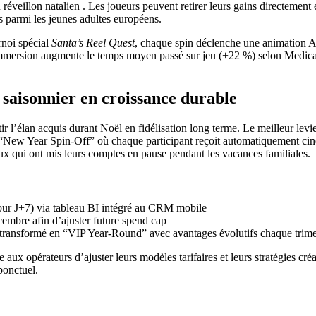
 du réveillon natalien . Les joueurs peuvent retirer leurs gains directe
 parmi les jeunes adultes européens.​
urnoi spécial
Santa’s Reel Quest
, chaque spin déclenche une animation A
immersion augmente le temps moyen passé sur jeu (+22 %) selon Medica
 saisonnier en croissance durable
vertir l’élan acquis durant Noël en fidélisation long terme. Le meilleur 
w Year Spin-Off” où chaque participant reçoit automatiquement cinq tou
ux qui ont mis leurs comptes en pause pendant les vacances familiales.​
 jour J+7) via tableau BI intégré au CRM mobile
embre afin d’ajuster future spend cap
ansformé en “VIP Year‑Round” avec avantages évolutifs chaque trimes
aux opérateurs d’ajuster leurs modèles tarifaires et leurs stratégies cr
onctuel.​