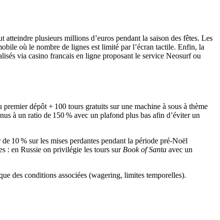
ut atteindre plusieurs millions d’euros pendant la saison des fêtes. Les
ile où le nombre de lignes est limité par l’écran tactile. Enfin, la
lisés via casino francais en ligne proposant le service Neosurf ou
u premier dépôt + 100 tours gratuits sur une machine à sous à thème
onus à un ratio de 150 % avec un plafond plus bas afin d’éviter un
our de 10 % sur les mises perdantes pendant la période pré‑Noël
 : en Russie on privilégie les tours sur
Book of Santa
avec un
ue des conditions associées (wagering, limites temporelles).