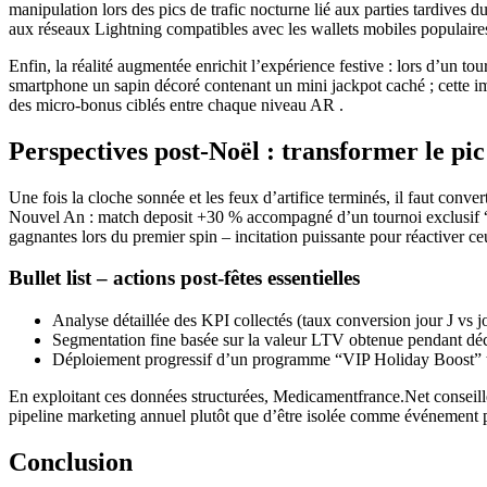
manipulation lors des pics de trafic nocturne lié aux parties tardives
aux réseaux Lightning compatibles avec les wallets mobiles populaires
Enfin, la réalité augmentée enrichit l’expérience festive : lors d’un to
smartphone un sapin décoré contenant un mini jackpot caché ; cette 
des micro‑bonus ciblés entre chaque niveau AR .
Perspectives post‑Noël : transformer le pic
Une fois la cloche sonnée et les feux d’artifice terminés, il faut con
Nouvel An : match deposit +30 % accompagné d’un tournoi exclusif “Ne
gagnantes lors du premier spin – incitation puissante pour réactiver ce
Bullet list – actions post‑fêtes essentielles
Analyse détaillée des KPI collectés (taux conversion jour J vs
Segmentation fine basée sur la valeur LTV obtenue pendant déc
Déploiement progressif d’un programme “VIP Holiday Boost” tr
En exploitant ces données structurées, Medicamentfrance.Net conseille 
pipeline marketing annuel plutôt que d’être isolée comme événement p
Conclusion