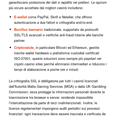
garantiscano protezione dei dati e rapidità nei prelievi. Le opzioni
più sicure accettate dai migliori casinò includono:
E‑wallet
come PayPal, Skrill e Neteller, che offrono
autenticazione a due fattori e crittografia end‑to‑end.
Bonifico bancario
tradizionale, supportato da protocolli
SSL/TLS avanzati e verifiche anti‑fraud interne alle banche
partner.
Criptovalute
, in particolare Bitcoin ed Ethereum, gestite
tramite wallet hardware o piattaforme custodial certificati
ISO‑27001; queste soluzioni sono sempre più popolari nei
crypto casino sites
perché eliminano intermediari e riducono i
tempi di elaborazione a poche ore o minuti.
La crittografia SSL è obbligatoria per tutti i casinò licenziati
dall’Autorità Malta Gaming Services (MGA) o dalla UK Gambling
Commission; essa protegge le informazioni personali durante la
trasmissione tra browser e server, rendendo impossibile
l’intercettazione da parte di terzi malintenzionati. Inoltre, le
licenze regolamentari impongono audit periodici sui processi
finanziari: ogni transazione deve essere tracciata e verificata da