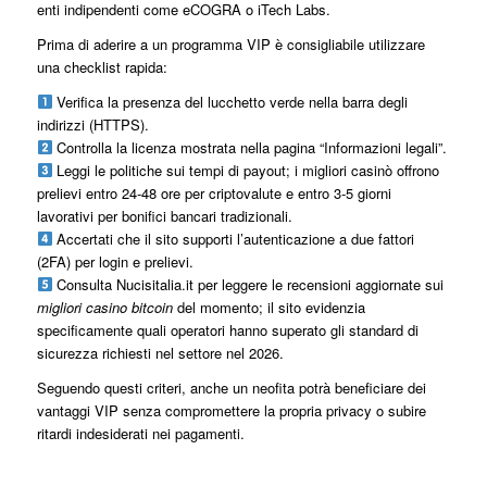
enti indipendenti come eCOGRA o iTech Labs.
Prima di aderire a un programma VIP è consigliabile utilizzare
una checklist rapida:
Verifica la presenza del lucchetto verde nella barra degli
indirizzi (HTTPS).
Controlla la licenza mostrata nella pagina “Informazioni legali”.
Leggi le politiche sui tempi di payout; i migliori casinò offrono
prelievi entro 24‑48 ore per criptovalute e entro 3‑5 giorni
lavorativi per bonifici bancari tradizionali.
Accertati che il sito supporti l’autenticazione a due fattori
(2FA) per login e prelievi.
Consulta Nucisitalia.it per leggere le recensioni aggiornate sui
migliori casino bitcoin
del momento; il sito evidenzia
specificamente quali operatori hanno superato gli standard di
sicurezza richiesti nel settore nel 2026.
Seguendo questi criteri, anche un neofita potrà beneficiare dei
vantaggi VIP senza compromettere la propria privacy o subire
ritardi indesiderati nei pagamenti.