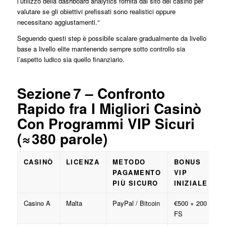
l’utilizzo della dashboard analytics fornita dal sito del casinò per
valutare se gli obiettivi prefissati sono realistici oppure
necessitano aggiustamenti.“
Seguendo questi step è possibile scalare gradualmente da livello
base a livello elite mantenendo sempre sotto controllo sia
l’aspetto ludico sia quello finanziario.
Sezione 7 – Confronto
Rapido fra I Migliori Casinò
Con Programmi VIP Sicuri
(≈ 380 parole)
CASINÒ
LICENZA
METODO
BONUS
C
PAGAMENTO
VIP
PIÙ SICURO
INIZIALE
Casino A
Malta
PayPal / Bitcoin
€500 + 200
1
FS
s