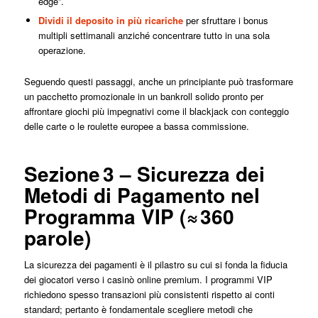
edge”.
Dividi il deposito in più ricariche
per sfruttare i bonus
multipli settimanali anziché concentrare tutto in una sola
operazione.
Seguendo questi passaggi, anche un principiante può trasformare
un pacchetto promozionale in un bankroll solido pronto per
affrontare giochi più impegnativi come il blackjack con conteggio
delle carte o le roulette europee a bassa commissione.
Sezione 3 – Sicurezza dei
Metodi di Pagamento nel
Programma VIP (≈ 360
parole)
La sicurezza dei pagamenti è il pilastro su cui si fonda la fiducia
dei giocatori verso i casinò online premium. I programmi VIP
richiedono spesso transazioni più consistenti rispetto ai conti
standard; pertanto è fondamentale scegliere metodi che