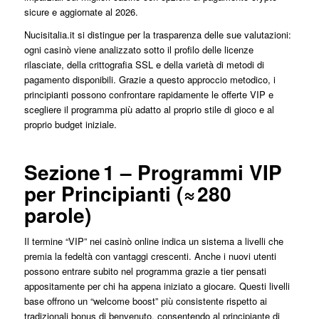
sicure e aggiornate al 2026.
Nucisitalia.it si distingue per la trasparenza delle sue valutazioni:
ogni casinò viene analizzato sotto il profilo delle licenze
rilasciate, della crittografia SSL e della varietà di metodi di
pagamento disponibili. Grazie a questo approccio metodico, i
principianti possono confrontare rapidamente le offerte VIP e
scegliere il programma più adatto al proprio stile di gioco e al
proprio budget iniziale.
Sezione 1 – Programmi VIP
per Principianti (≈ 280
parole)
Il termine “VIP” nei casinò online indica un sistema a livelli che
premia la fedeltà con vantaggi crescenti. Anche i nuovi utenti
possono entrare subito nel programma grazie a tier pensati
appositamente per chi ha appena iniziato a giocare. Questi livelli
base offrono un “welcome boost” più consistente rispetto ai
tradizionali bonus di benvenuto, consentendo al principiante di