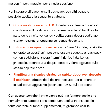
ma con importi maggiori per singola sessione.
Per integrare efficacemente il cashback con altri bonus è
possibile adottare la seguente strategia:
Gioca su slot con alto RTP
durante la settimana in cui sai
che riceverai il cashback; così aumenterai le probabilità che
parte delle vincite venga reinvestita senza dover soddisfare
ulteriori requisiti di wagering sui bonus depositati.
Utilizza i free spin giornalieri
come “seed” iniziale; le vincite
generate da questi spin possono essere soggette al cashback
se non soddisfano ancora i termini richiesti dal bonus
principale, creando una doppia fonte di valore aggiunto sullo
stesso capitale speso.
Pianifica una ricarica strategica subito dopo aver ricevuto
il cashback
, sfruttando il denaro “riciclato” per ottenere un
reload bonus aggiuntivo (esempio: +25 % sulla ricarica).
Con queste tecniche il principiante può trasformare quello che
normalmente sarebbe considerato una perdita in una piccola
fonte costante di fondi supplementari, migliorando così la