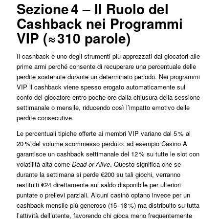
Sezione 4 – Il Ruolo del
Cashback nei Programmi
VIP (≈ 310 parole)
Il cashback è uno degli strumenti più apprezzati dai giocatori alle
prime armi perché consente di recuperare una percentuale delle
perdite sostenute durante un determinato periodo. Nei programmi
VIP il cashback viene spesso erogato automaticamente sul
conto del giocatore entro poche ore dalla chiusura della sessione
settimanale o mensile, riducendo così l’impatto emotivo delle
perdite consecutive.
Le percentuali tipiche offerte ai membri VIP variano dal 5 % al
20 % del volume scommesso perduto: ad esempio Casino A
garantisce un cashback settimanale del 12 % su tutte le slot con
volatilità alta come
Dead or Alive
. Questo significa che se
durante la settimana si perde €200 su tali giochi, verranno
restituiti €24 direttamente sul saldo disponibile per ulteriori
puntate o prelievi parziali. Alcuni casinò optano invece per un
cashback mensile più generoso (15–18 %) ma distribuito su tutta
l’attività dell’utente, favorendo chi gioca meno frequentemente