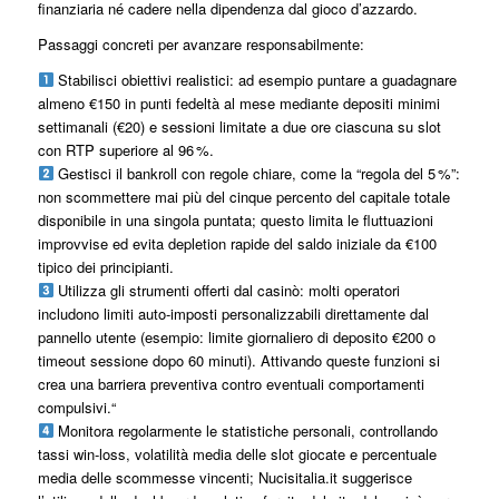
finanziaria né cadere nella dipendenza dal gioco d’azzardo.
Passaggi concreti per avanzare responsabilmente:
Stabilisci obiettivi realistici: ad esempio puntare a guadagnare
almeno €150 in punti fedeltà al mese mediante depositi minimi
settimanali (€20) e sessioni limitate a due ore ciascuna su slot
con RTP superiore al 96 %.
Gestisci il bankroll con regole chiare, come la “regola del 5 %”:
non scommettere mai più del cinque percento del capitale totale
disponibile in una singola puntata; questo limita le fluttuazioni
improvvise ed evita depletion rapide del saldo iniziale da €100
tipico dei principianti.
Utilizza gli strumenti offerti dal casinò: molti operatori
includono limiti auto‑imposti personalizzabili direttamente dal
pannello utente (esempio: limite giornaliero di deposito €200 o
timeout sessione dopo 60 minuti). Attivando queste funzioni si
crea una barriera preventiva contro eventuali comportamenti
compulsivi.“
Monitora regolarmente le statistiche personali, controllando
tassi win‑loss, volatilità media delle slot giocate e percentuale
media delle scommesse vincenti; Nucisitalia.it suggerisce