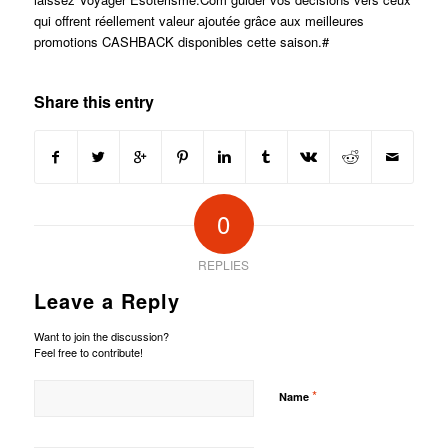
qui offrent réellement valeur ajoutée grâce aux meilleures
promotions CASHBACK disponibles cette saison.#
Share this entry
0
REPLIES
Leave a Reply
Want to join the discussion?
Feel free to contribute!
*
Name