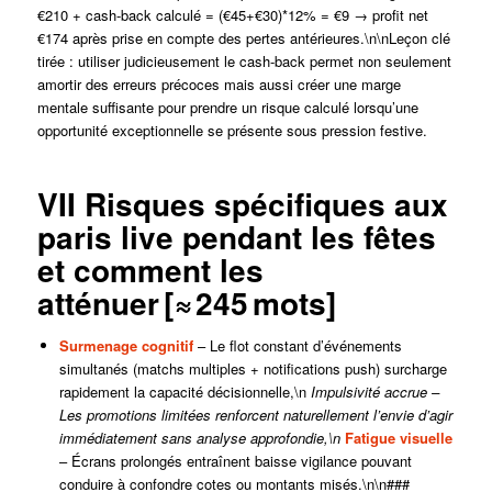
€210 + cash-back calculé = (€45+€30)*12% = €9 → profit net
€174 après prise en compte des pertes antérieures.\n\nLeçon clé
tirée : utiliser judicieusement le cash‑back permet non seulement
amortir des erreurs précoces mais aussi créer une marge
mentale suffisante pour prendre un risque calculé lorsqu’une
opportunité exceptionnelle se présente sous pression festive.
VII Risques spécifiques aux
paris live pendant les fêtes
et comment les
atténuer [≈ 245 mots]
Surmenage cognitif
– Le flot constant d’événements
simultanés (matchs multiples + notifications push) surcharge
rapidement la capacité décisionnelle,\n
Impulsivité accrue
–
Les promotions limitées renforcent naturellement l’envie d’agir
immédiatement sans analyse approfondie,\n
Fatigue visuelle
– Écrans prolongés entraînent baisse vigilance pouvant
conduire à confondre cotes ou montants misés.\n\n###