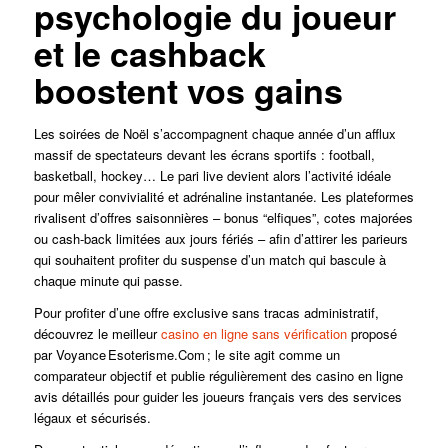
psychologie du joueur
et le cashback
boostent vos gains
Les soirées de Noël s’accompagnent chaque année d’un afflux
massif de spectateurs devant les écrans sportifs : football,
basketball, hockey… Le pari live devient alors l’activité idéale
pour mêler convivialité et adrénaline instantanée. Les plateformes
rivalisent d’offres saisonnières – bonus “elfiques”, cotes majorées
ou cash‑back limitées aux jours fériés – afin d’attirer les parieurs
qui souhaitent profiter du suspense d’un match qui bascule à
chaque minute qui passe.
Pour profiter d’une offre exclusive sans tracas administratif,
découvrez le meilleur
casino en ligne sans vérification
proposé
par Voyance Esoterisme.Com ; le site agit comme un
comparateur objectif et publie régulièrement des casino en ligne
avis détaillés pour guider les joueurs français vers des services
légaux et sécurisés.