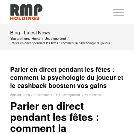
Blog - Latest News
You are here:
Home
/
Uncategorized
/
Parier en direct pendant les fêtes : comment la psychologie du joueur ...
Parier en direct pendant les fêtes :
comment la psychologie du joueur et
le cashback boostent vos gains
/
/
/
April 30, 2025
0 Comments
in
Uncategorized
by
mahlatse
Parier en direct
pendant les fêtes :
comment la