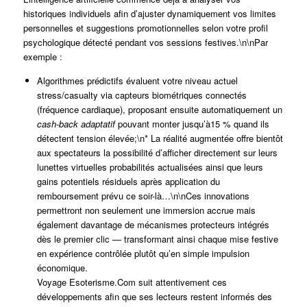
historiques individuels afin d’ajuster dynamiquement vos limites
personnelles et suggestions promotionnelles selon votre profil
psychologique détecté pendant vos sessions festives.\n\nPar
exemple :
Algorithmes prédictifs évaluent votre niveau actuel
stress/casualty via capteurs biométriques connectés
(fréquence cardiaque), proposant ensuite automatiquement un
cash-back adaptatif
pouvant monter jusqu’à15 % quand ils
détectent tension élevée;\n* La réalité augmentée offre bientôt
aux spectateurs la possibilité d’afficher directement sur leurs
lunettes virtuelles probabilités actualisées ainsi que leurs
gains potentiels résiduels après application du
remboursement prévu ce soir-là…\n\nCes innovations
permettront non seulement une immersion accrue mais
également davantage de mécanismes protecteurs intégrés
dès le premier clic — transformant ainsi chaque mise festive
en expérience contrôlée plutôt qu’en simple impulsion
économique.
Voyage Esoterisme.Com suit attentivement ces
développements afin que ses lecteurs restent informés des