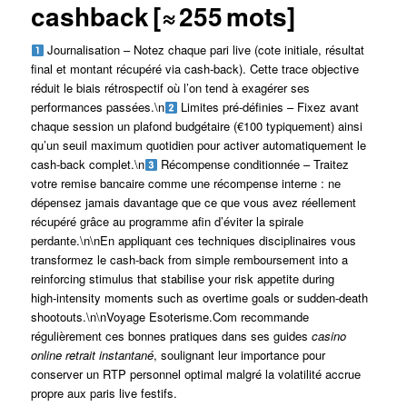
cashback [≈ 255 mots]
Journalisation – Notez chaque pari live (cote initiale, résultat
final et montant récupéré via cash‑back). Cette trace objective
réduit le biais rétrospectif où l’on tend à exagérer ses
performances passées.\n
Limites pré‑définies – Fixez avant
chaque session un plafond budgétaire (€100 typiquement) ainsi
qu’un seuil maximum quotidien pour activer automatiquement le
cash‑back complet.\n
Récompense conditionnée – Traitez
votre remise bancaire comme une récompense interne : ne
dépensez jamais davantage que ce que vous avez réellement
récupéré grâce au programme afin d’éviter la spirale
perdante.\n\nEn appliquant ces techniques disciplinaires vous
transformez le cash‑back from simple remboursement into a
reinforcing stimulus that stabilise your risk appetite during
high‑intensity moments such as overtime goals or sudden‐death
shootouts.\n\nVoyage Esoterisme.Com recommande
régulièrement ces bonnes pratiques dans ses guides
casino
online retrait instantané
, soulignant leur importance pour
conserver un RTP personnel optimal malgré la volatilité accrue
propre aux paris live festifs.