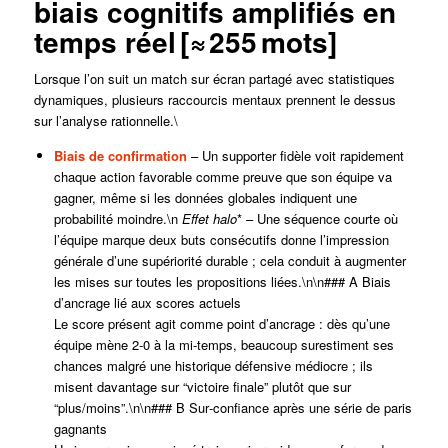
biais cognitifs amplifiés en
temps réel [≈ 255 mots]
Lorsque l’on suit un match sur écran partagé avec statistiques
dynamiques, plusieurs raccourcis mentaux prennent le dessus
sur l’analyse rationnelle.\
Biais de confirmation
– Un supporter fidèle voit rapidement
chaque action favorable comme preuve que son équipe va
gagner, même si les données globales indiquent une
probabilité moindre.\n
Effet halo
* – Une séquence courte où
l’équipe marque deux buts consécutifs donne l’impression
générale d’une supériorité durable ; cela conduit à augmenter
les mises sur toutes les propositions liées.\n\n### A Biais
d’ancrage lié aux scores actuels
Le score présent agit comme point d’ancrage : dès qu’une
équipe mène 2‑0 à la mi‑temps, beaucoup surestiment ses
chances malgré une historique défensive médiocre ; ils
misent davantage sur “victoire finale” plutôt que sur
“plus/moins”.\n\n### B Sur‑confiance après une série de paris
gagnants