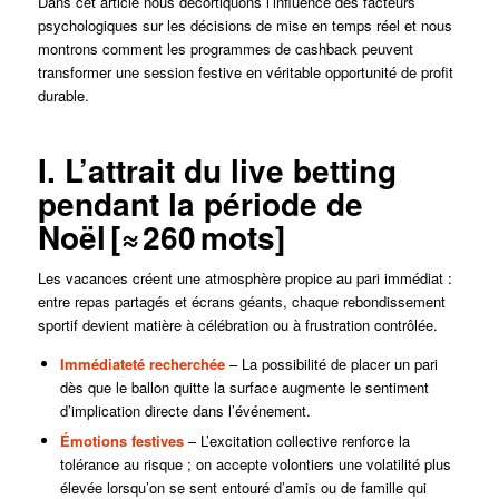
Dans cet article nous décortiquons l’influence des facteurs
psychologiques sur les décisions de mise en temps réel et nous
montrons comment les programmes de cashback peuvent
transformer une session festive en véritable opportunité de profit
durable.
I. L’attrait du live betting
pendant la période de
Noël [≈ 260 mots]
Les vacances créent une atmosphère propice au pari immédiat :
entre repas partagés et écrans géants, chaque rebondissement
sportif devient matière à célébration ou à frustration contrôlée.
Immédiateté recherchée
– La possibilité de placer un pari
dès que le ballon quitte la surface augmente le sentiment
d’implication directe dans l’événement.
Émotions festives
– L’excitation collective renforce la
tolérance au risque ; on accepte volontiers une volatilité plus
élevée lorsqu’on se sent entouré d’amis ou de famille qui