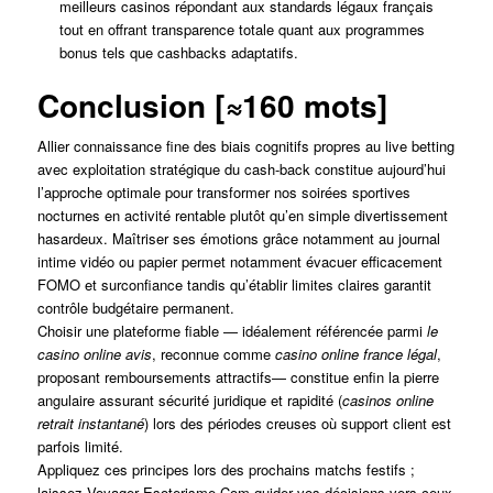
meilleurs casinos répondant aux standards légaux français
tout en offrant transparence totale quant aux programmes
bonus tels que cashbacks adaptatifs.
Conclusion [≈​160​ mots]
Allier connaissance fine des biais cognitifs propres au live betting
avec exploitation stratégique du cash‑back constitue aujourd’hui
l’approche optimale pour transformer nos soirées sportives
nocturnes en activité rentable plutôt qu’en simple divertissement
hasardeux. Maîtriser ses émotions grâce notamment au journal
intime vidéo ou papier permet notamment évacuer efficacement
FOMO et surconfiance tandis qu’établir limites claires garantit
contrôle budgétaire permanent.
Choisir une plateforme fiable — idéalement référencée parmi
le
casino online avis
, reconnue comme
casino online france légal
,
proposant remboursements attractifs— constitue enfin la pierre
angulaire assurant sécurité juridique et rapidité (
casinos online
retrait instantané
) lors des périodes creuses où support client est
parfois limité.
Appliquez ces principes lors des prochains matchs festifs ;
laissez Voyager Esoterisme.Com guider vos décisions vers ceux