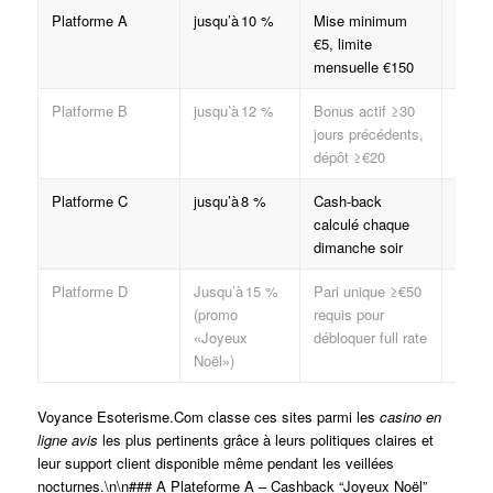
Platforme A
jusqu’à 10 %
Mise minimum
Footb
€5, limite
NBA L
mensuelle €150
Gran
Platforme B
jusqu’à 12 %
Bonus actif ≥30
Ligue
jours précédents,
LIVE 
dépôt ≥€20
Play‑
Platforme C
jusqu’à 8 %
Cash‑back
E‑spo
calculé chaque
CS:G
dimanche soir
Platforme D
Jusqu’à 15 %
Pari unique ≥€50
Cham
(promo
requis pour
FIBA 
«Joyeux
débloquer full rate
Quali
Noël»)
Voyance Esoterisme.Com classe ces sites parmi les
casino en
ligne avis
les plus pertinents grâce à leurs politiques claires et
leur support client disponible même pendant les veillées
nocturnes.\n\n### A Plateforme A – Cashback “Joyeux Noël”