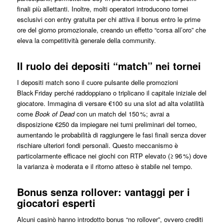
finali più allettanti. Inoltre, molti operatori introducono tornei
esclusivi con entry gratuita per chi attiva il bonus entro le prime
ore del giorno promozionale, creando un effetto “corsa all’oro” che
eleva la competitività generale della community.
Il ruolo dei depositi “match” nei tornei
I depositi match sono il cuore pulsante delle promozioni
Black Friday perché raddoppiano o triplicano il capitale iniziale del
giocatore. Immagina di versare €100 su una slot ad alta volatilità
come
Book of Dead
con un match del 150 %; avrai a
disposizione €250 da impiegare nei turni preliminari del torneo,
aumentando le probabilità di raggiungere le fasi finali senza dover
rischiare ulteriori fondi personali. Questo meccanismo è
particolarmente efficace nei giochi con RTP elevato (≥ 96 %) dove
la varianza è moderata e il ritorno atteso è stabile nel tempo.
Bonus senza rollover: vantaggi per i
giocatori esperti
Alcuni casinò hanno introdotto bonus “no rollover”, ovvero crediti