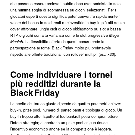
che possono essere prelevati subito dopo aver soddisfatto solo
una minima soglia di scommessa su giochi selezionati. Per i
giocatori esperti questo significa poter convertire rapidamente il
valore del bonus in soldi reali o reinvestirlo in buy‑in più alti senza
dover affrontare lunghi cicli di gioco obbligatorio su slot a bassa
RTP o giochi con alta varianza come le slot progressive
Mega
Moolah
. La flessibilità offerta da questi bonus rende la
partecipazione ai tornei Black Friday molto più profittevole
rispetto alle offerte tradizionali con rollover multipli (es.: x30).
Come individuare i tornei
più redditizi durante la
Black Friday
La scelta del torneo giusto dipende da quattro parametri chiave:
buy‑in, prize pool, numero di partecipanti e tipologia di gioco. Un
buy‑in troppo alto rispetto al tuo bankroll potrà compromettere
l’intera strategia; al contrario un prize pool esiguo riduce
l’incentivo economico anche se la competizione è leggera.