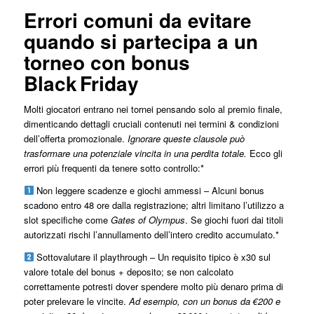
Errori comuni da evitare
quando si partecipa a un
torneo con bonus
Black Friday
Molti giocatori entrano nei tornei pensando solo al premio finale,
dimenticando dettagli cruciali contenuti nei termini & condizioni
dell’offerta promozionale.
Ignorare queste clausole può
trasformare una potenziale vincita in una perdita totale.
Ecco gli
errori più frequenti da tenere sotto controllo:*
Non leggere scadenze e giochi ammessi – Alcuni bonus
scadono entro 48 ore dalla registrazione; altri limitano l’utilizzo a
slot specifiche come
Gates of Olympus
. Se giochi fuori dai titoli
autorizzati rischi l’annullamento dell’intero credito accumulato.*
Sottovalutare il playthrough – Un requisito tipico è x30 sul
valore totale del bonus + deposito; se non calcolato
correttamente potresti dover spendere molto più denaro prima di
poter prelevare le vincite.
Ad esempio, con un bonus da €200 e