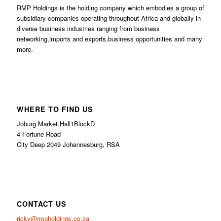
RMP Holdings is the holding company which embodies a group of
subsidiary companies operating throughout Africa and globally in
diverse business industries ranging from business
networking,imports and exports,business opportunities and many
more.
WHERE TO FIND US
Joburg Market,Hall1BlockD
4 Fortune Road
City Deep 2049 Johannesburg, RSA
CONTACT US
ricky@rmpholdings.co.za