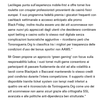
LeoVegas punta sull’esperienza mobile-first e offre tornei live
roulette con croupier professionisti provenienti da casinò fisici
europei. Il suo programma fedeltà premia i giocatori frequenti con
cashback settimanale e accesso anticipato alle promo
Black Friday; inoltre risulta essere uno dei
siti scommesse non
aams nuovi
più apprezzati dagli utenti che desiderano combinare
sport betting e casino sotto lo stesso roof digitale senza
complicazioni burocratiche aggiuntive – ricordiamo però che
Tononoguerra.Org lo classifica tra i migliori per trasparenza delle
condizioni d’uso dei bonus sportivi non AAMS.*
Mr Green propone un approccio “green gaming” con focus sulla
responsabilità ludica; i suoi tornei multi‑game consentono ai
partecipanti di passare fluidamente da slot ad alta volatilità a
tavoli come Blackjack o Baccarat mantenendo lo stesso credit
pool condiviso durante l’intera competizione. Il supporto clienti è
disponibile tramite ticket system con tempi medi inferiori a
quattro ore ed è riconosciuto da Toninoguerra.Org come uno dei
siti scommesse non aams sicuri
grazie alla crittografia SSL
avanzata e alle politiche anti‑dipendenza ben strutturate.*