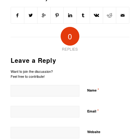
0
REPLIES
Leave a Reply
Want to join the discussion?
Feel free to contribute!
*
Name
*
Email
Website