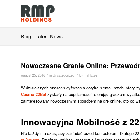
Blog - Latest News
Nowoczesne Granie Online: Przewodn
/
/
August 25, 2016
in
Uncategorized
by
mahlatse
W dzisiejszych czasach cyfryzacja dotyka niemal każdej sfery ży
Casino 22Bet
zyskały na popularności, oferując graczom wyjątk
zainteresowany nowoczesnym sposobem na grę online, oto co wart
Innowacyjna Mobilność z 2
Nie każdy ma czas, aby zasiadać przed komputerem. Dlatego 2
22Bet app
. Dzięki tej aplikacji możesz z łatwością obstawiać za