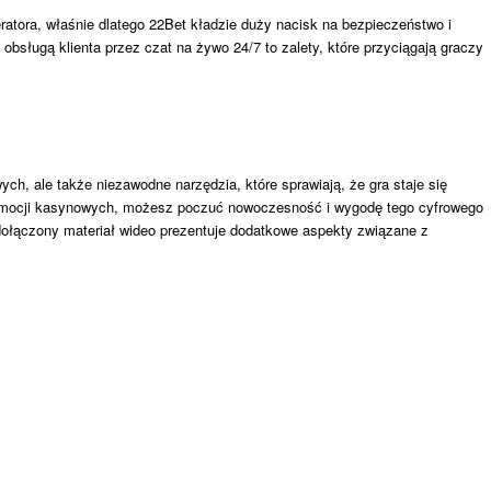
atora, właśnie dlatego 22Bet kładzie duży nacisk na bezpieczeństwo i
obsługą klienta przez czat na żywo 24/7 to zalety, które przyciągają graczy
wych, ale także niezawodne narzędzia, które sprawiają, że gra staje się
promocji kasynowych, możesz poczuć nowoczesność i wygodę tego cyfrowego
dołączony materiał wideo prezentuje dodatkowe aspekty związane z