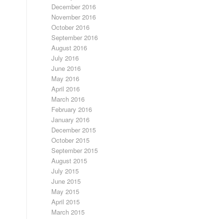
December 2016
November 2016
October 2016
September 2016
August 2016
July 2016
June 2016
May 2016
April 2016
March 2016
February 2016
January 2016
December 2015
October 2015
September 2015
August 2015
July 2015
June 2015
May 2015
April 2015
March 2015