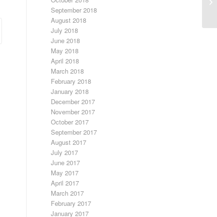
og
September 2018
August 2018
July 2018
June 2018
May 2018
April 2018
March 2018
February 2018
January 2018
December 2017
November 2017
October 2017
September 2017
August 2017
July 2017
June 2017
May 2017
April 2017
March 2017
February 2017
January 2017