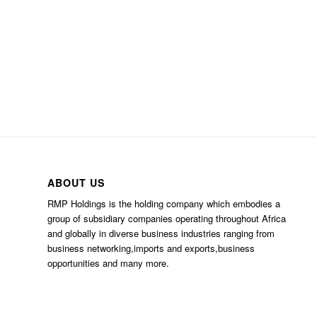
ABOUT US
RMP Holdings is the holding company which embodies a
group of subsidiary companies operating throughout Africa
and globally in diverse business industries ranging from
business networking,imports and exports,business
opportunities and many more.